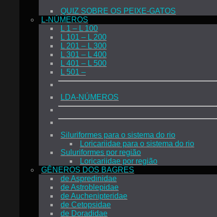
QUIZ SOBRE OS PEIXE-GATOS
L-NÚMEROS
L 1 – L 100
L 101 – L 200
L 201 – L 300
L 301 – L 400
L 401 – L 500
L 501 –
LDA-NÚMEROS
Siluriformes para o sistema do rio
Loricariidae para o sistema do rio
Suluriformes por região
Loricariidae por região
GÊNEROS DOS BAGRES
de Aspredinidae
de Astroblepidae
de Auchenipteridae
de Cetopsidae
de Doradidae