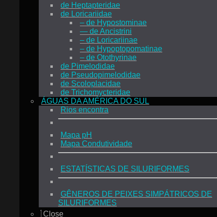
de Heptapteridae
de Loricariidae
– de Hypostominae
— de Ancistrini
– de Loricariinae
– de Hypoptopomatinae
– de Otothyrinae
de Pimelodidae
de Pseudopimelodidae
de Scoloplacidae
de Trichomycteridae
ÁGUAS DA AMÉRICA DO SUL
Rios encontra
Mapa pH
Mapa Condutividade
ESTATÍSTICAS DE SILURIFORMES
GÊNEROS DE PEIXES SIMPÁTRICOS DE
SILURIFORMES
Close