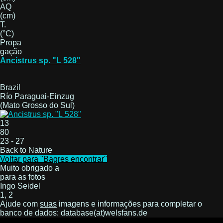
AQ
(cm)
T.
(°C)
Propa
gação
Ancistrus sp. "L 528"
Brazil
Río Paraguai-Einzug
(Mato Grosso do Sul)
13
80
23 - 27
Back to Nature
Voltar para "Bagres encontrar"
Muito obrigado a
para as fotos
Ingo Seidel
1, 2
Ajude com
suas
imagens e informações para completar o
banco de dados: database(at)welsfans.de