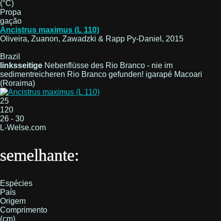
(°C)
Propa
gação
Ancistrus maximus (L 110)
Oliveira, Zuanon, Zawadzki & Rapp Py-Daniel, 2015
Brazil
linksseitige
Nebenflüsse des Rio Branco - nie im
sedimentreicheren Rio Branco gefunden! igarapé Macoari
(Roraima)
25
120
26 - 30
L-Welse.com
semelhante:
Espécies
País
Origem
Comprimento
(cm)