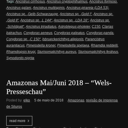
Tags:
Ancistrus cirrhosus
,
Ancistrus cryptophthalmus
,
Ancistrus formoso
,
Ancistrus galani
,
Ancistrus multispinis
,
Ancistrus pirareta (LDA 53)
,
Ancistrus sp. „Gelb-Schwarzauge
,
Ancistrus sp. „Gold I“
,
Ancistrus sp.
„Gold II“
,
Ancistrus sp. „L 144“
,
Ancistrus sp. „LDA 16“
,
Ancistrus sp.
„Schildpatt“
,
Ancistrus triradiatus
,
Astroblepus pholeter
,
C150
,
Clarias
batrachus
,
Corydoras aeneus
,
Corydoras paleatus
,
Corydoras panda
,
Corydoras sp. „C 150“
,
Isbrueckerichthys alipionis
,
Parancistrus
aurantiacus
,
Pimelodella kronei
,
Pimelodella spelaea
,
Rhamdia reddelli
,
Rhamdiopsis krugi
,
Sturisomatichthys aureus
,
Sturisomatichthys festivus
,
Synodontis nigrita
Amazonas Mai/Juni 2018 – “Wels-
Presseschau”
Posted by
elko
5 de maio de 2018
Amazonas
,
revisão de imprensa
de Siluros
read more