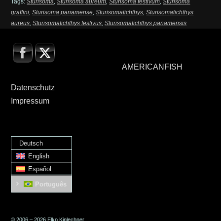
Tags:
Sturisoma
,
Sturisoma aureum
,
Sturisoma festivum
,
Sturisoma
graffini
,
Sturisoma panamense
,
Sturisomatichthys
,
Sturisomatichthys
aureus
,
Sturisomatichthys festivus
,
Sturisomatichthys panamensis
AMERICANFISH
Datenschutz
Impressum
Deutsch
English
Español
Português
© 2006 – 2026 Elko Kinlechner