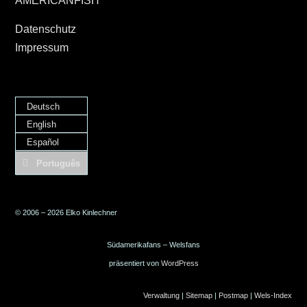
AMERICANFISH
Datenschutz
Impressum
Deutsch
English
Español
Português
© 2006 – 2026 Elko Kinlechner
Südamerikafans – Welsfans
präsentiert von
WordPress
Verwaltung
|
Sitemap
|
Postmap
|
Wels-Index