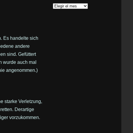
Archivos
 Es handelte sich
hiedene andere
n sind. Gefüttert
ch wurde auch mal
 nie angenommen.)
ne starke Verletzung,
retten. Derartige
figer vorzukommen.