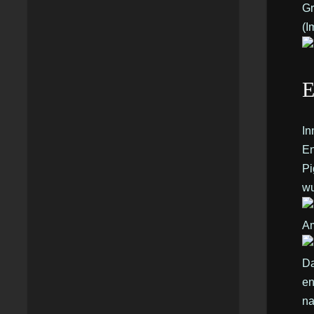
Gr
(I
E
In
En
Pi
wu
A
D
en
na