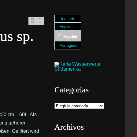
Deutsch
English
us sp.
Español
Português
Categorías
Categorías
x30 cm – 60L. Als
tung gehören
Archivos
en. Gefiltert wird