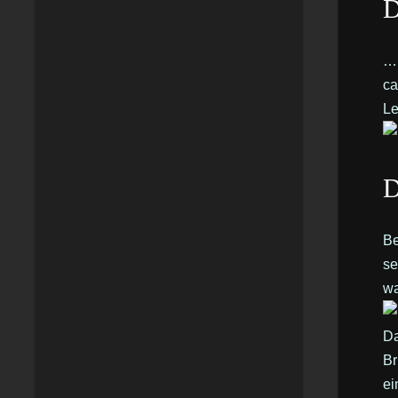
D
… 
ca
Le
D
Be
se
wa
Da
Br
ei