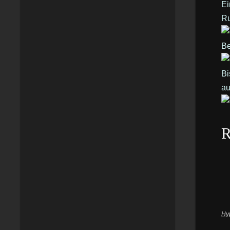
Ei
Ru
Be
B
au
R
Hyp