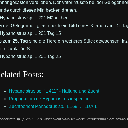
nhängekasten verblieben. Der Vater musste bei der Gelegenhei
nde durch dieses Minibecken drehen.
i der Gelegenheit gleich noch ein Bild eines Kleinen am 15. Ta
is zum
25. Tag
sind die Tiere ein weiteres Stück gewachsen. Inz
ch DuplaRin S.
elated Posts:
Hypancistrus sp. "L 411" - Haltung und Zucht
Propagación de Hypancistrus inspector
Zuchtbericht Panaqolus sp. "L169" / "LDA 1"
ancistrus sp. „L 201“
,
L201
,
Nachzucht Harnischwelse
,
Vermehrung Harnischwels