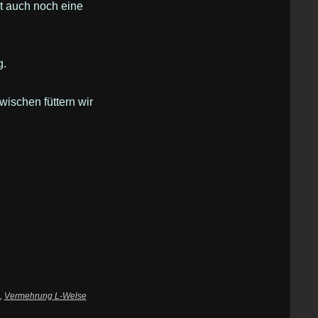
t auch noch eine
g.
wischen füttern wir
,
Vermehrung L-Welse