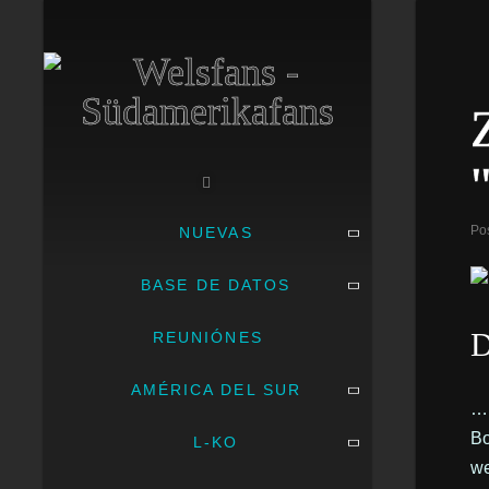
Po
NUEVAS
BASE DE DATOS
D
REUNIÓNES
AMÉRICA DEL SUR
… 
Bo
L-KO
we