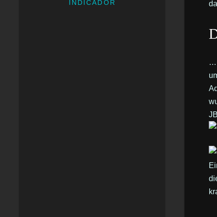
INDICADOR
da
D
… 
um
Aq
wu
JB
Ei
di
kr