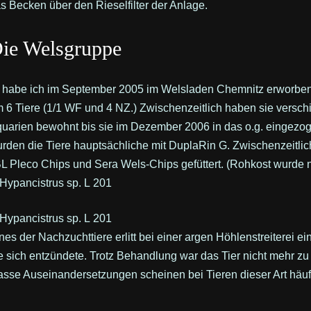
s Becken über den Rieselfilter der Anlage.
ie Welsgruppe
habe ich im September 2005 im Welsladen Chemnitz erworben.
 6 Tiere (1/1 WF und 4 NZ.) Zwischenzeitlich haben sie versc
uarien bewohnt bis sie im Dezember 2006 in das o.g. eingezoge
rden die Tiere hauptsächliche mit DuplaRin G. Zwischenzeitli
L Pleco Chips und Sera Wels-Chips gefüttert. (Rohkost wurde
nes der Nachzuchttiere erlitt bei einer argen Höhlenstreiterei ei
e sich entzündete. Trotz Behandlung war das Tier nicht mehr zu 
asse Auseinandersetzungen scheinen bei Tieren dieser Art häu