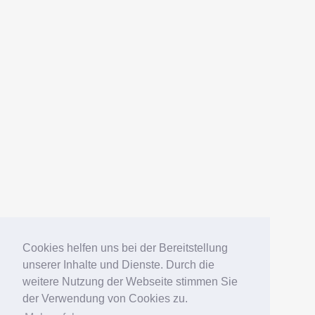
AMERICANFISH
Datenschutz
Impressum
Deutsch
English
Español
Português
Русский
Cookies helfen uns bei der Bereitstellung
unserer Inhalte und Dienste. Durch die
weitere Nutzung der Webseite stimmen Sie
© 2006 – 2026 Elko Kinlechner
der Verwendung von Cookies zu.