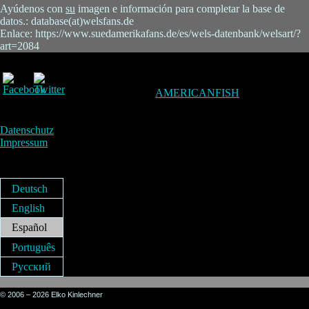
Ayúdenos con
su
imagen e información para completar la base de
datos.: database(at)welsfans.de
Enlace: https://www.suedamerikafans.de/es/wels-datenbank/welsart/?
art=2084
AMERICANFISH
Datenschutz
Impressum
Deutsch
English
Español
Português
Русский
© 2006 – 2026 Elko Kinlechner