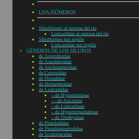
LDA-NÚMEROS
Siluriformes al sistema del río
Loricariidae al sistema del río
Siluriformes por región
Loricariidae por región
GÉNEROS DE LOS SILUROS
de Aspredinidae
de Astroblepidae
de Auchenipteridae
de Cetopsidae
de Doradidae
de Heptapteridae
de Loricariidae
– de Hypostominae
— de Ancistrini
– de Loricariinae
– de Hypoptopomatinae
– de Otothyrinae
de Pimelodidae
de Pseudopimelodidae
de Scoloplacidae