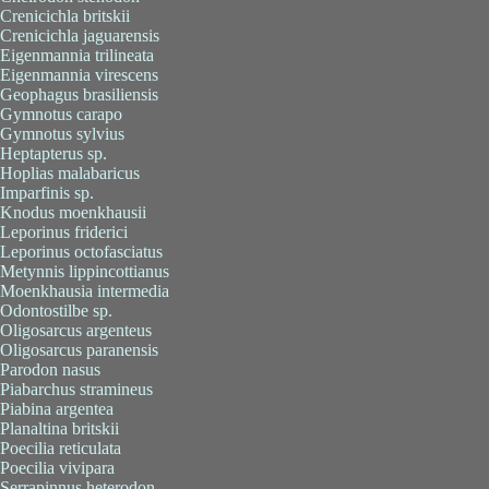
Crenicichla britskii
Crenicichla jaguarensis
Eigenmannia trilineata
Eigenmannia virescens
Geophagus brasiliensis
Gymnotus carapo
Gymnotus sylvius
Heptapterus sp.
Hoplias malabaricus
Imparfinis sp.
Knodus moenkhausii
Leporinus friderici
Leporinus octofasciatus
Metynnis lippincottianus
Moenkhausia intermedia
Odontostilbe sp.
Oligosarcus argenteus
Oligosarcus paranensis
Parodon nasus
Piabarchus stramineus
Piabina argentea
Planaltina britskii
Poecilia reticulata
Poecilia vivipara
Serrapinnus heterodon