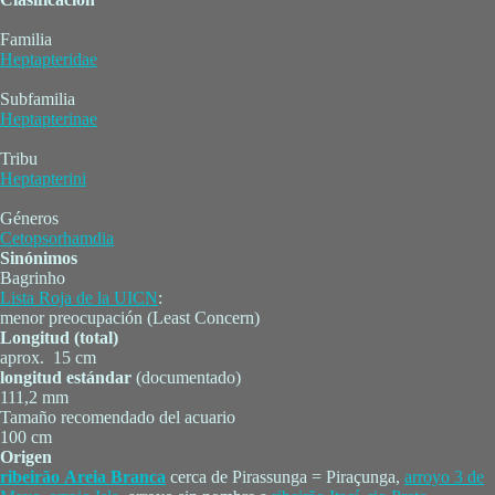
Familia
Heptapteridae
Subfamilia
Heptapterinae
Tribu
Heptapterini
Géneros
Cetopsorhamdia
Sinónimos
Bagrinho
Lista Roja de la UICN
:
menor preocupación (Least Concern)
Longitud (total)
aprox. 15 cm
longitud estándar
(documentado)
111,2 mm
Tamaño recomendado del acuario
100 cm
Origen
ribeirão Areia Branca
cerca de Pirassunga = Piraçunga,
arroyo 3 de