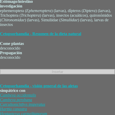
Estómago/intestino
investigación
ephemeroptera (
Ephemeroptera
) (larvas), dípteros (
Diptera
) (larvas),
Trichoptera (
Trichoptera
) (larvas), insectos (acuáticos), quironómidos
(
Chironomidae
) (larvas), Simuliidae (
Simuliidae
) (larvas), larvas de
insectos
Cetopsorhamdia - Resumen de la dieta natural
Come plantas
desconocido
Propagación
desconocido
Cetopsorhamdia - visión general de las aletas
simpátrico con
Cambeva
occidentalis
Cambeva
perobana
Curculionichthys
insperatus
Harttia
canastra
Heptapterus
carmelitanorum