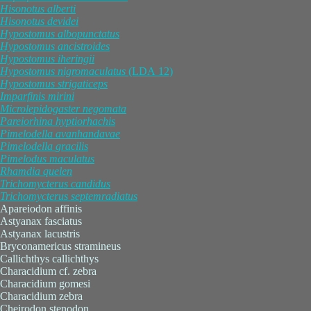
Hisonotus
alberti
Hisonotus
devidei
Hypostomus
albopunctatus
Hypostomus
ancistroides
Hypostomus
iheringii
Hypostomus
nigromaculatus
(LDA 12)
Hypostomus
strigaticeps
Imparfinis
mirini
Microlepidogaster
negomata
Pareiorhina
hyptiorhachis
Pimelodella
avanhandavae
Pimelodella
gracilis
Pimelodus
maculatus
Rhamdia
quelen
Trichomycterus
candidus
Trichomycterus
septemradiatus
Apareiodon affinis
Astyanax fasciatus
Astyanax lacustris
Bryconamericus stramineus
Callichthys callichthys
Characidium cf. zebra
Characidium gomesi
Characidium zebra
Cheirodon stenodon