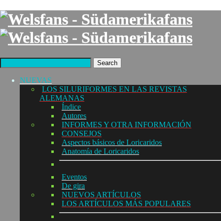
Search
NUEVAS
LOS SILURIFORMES EN LAS REVISTAS
ALEMANAS
Índice
Autores
INFORMES Y OTRA INFORMACIÓN
CONSEJOS
Aspectos básicos de Loricaridos
Anatomía de Loricaridos
Eventos
De gira
NUEVOS ARTÍCULOS
LOS ARTÍCULOS MÁS POPULARES