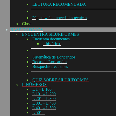
LECTURA RECOMENDADA
Página web – novedades técnicas
Close
BASE DE DATOS
ENCUENTRA SILURIFORMES
Encuentra documentos
– históricos
Sistemática de Loricaridos
Bocas de Loricaridos
Búsquedas frecuentes
QUIZ SOBRE SILURIFORMES
L-NÚMEROS
L 1 – L 100
L 101 – L 200
L 201 – L 300
L 301 – L 400
L 401 – L 500
L 501 –