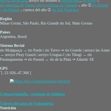
Mayo
,
arroio Isla
, arroyo sin nombre a
ribeirão Itací
,
rio Preto
-,
rio Sapucaí
,
río Tabay
,
arroyo Uruzu
,
rio Taquara
-, alto ➀
río Paraná
= rio Paraná
-, cuenca del alto ➀
rio São Francisco
Región
Minas Gerais, São Paulo, Rio Grande do Sul, Mato Grosso
Países
Argentina, Brasil
Sistema fluvial
rio Mojiguaçu → rio Pardo | rio Turvo ⇒ rio Grande | arroyo las Antas
→ arroyo Piray Guazú | arroyo Urugua-í | rio Tibagi → rio
Paranapanema ⇒ río Paraná → río de la Plata ⇒ Atlantic SE
GPS
˜[ -21.926,-47.368 ]
Cetopsorhamdia - resumen de hábitats
Valores del agua de Sudamérica
Nutrición