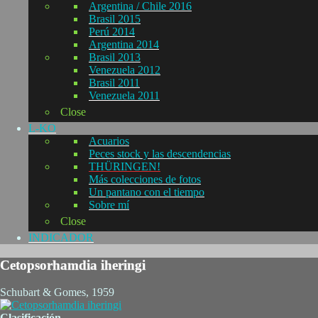
Argentina / Chile 2016
Brasil 2015
Perú 2014
Argentina 2014
Brasil 2013
Venezuela 2012
Brasil 2011
Venezuela 2011
Close
L-KO
Acuarios
Peces stock y las descendencias
THÜRINGEN!
Más colecciones de fotos
Un pantano con el tiempo
Sobre mí
Close
INDICADOR
Cetopsorhamdia iheringi
Schubart & Gomes, 1959
Clasificación