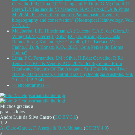
Carvalho,F.R; Lima,F,C.T; Langeani,F; Dutra,G.M; Ota, R.R;
Seren,T.J; Tagliacollo,V; Menezes, N.A; Britski,H.A & Pinna
M, 2024 "Fishes of the upper rio Paraná basin: diversity,
biogeography and conservation" (Neotropical Ichthyology, Vol.
22 No. 1)
Malabarba, L.R.;Hirschmann,A.; Lucena,C.A.S. de; Giora,J.;
Wingert,J.M.; Ferrer,J.; Silva,P.C ; Angrizani,R.C.; Costa
Ramos,R. da; Kullander,S.; Carvalho,T.P.; Bertaco,V.;
Fialho,C.B. & Bonato,K.O., 2025 "Guia Peixes do Bioma
Pampa"
Lima, P.C.;Fernandes, I.M.; Silva, H.P.da; Carvalho, R.R.;
Tencatt, L.F.C. & Venere, P.C., 2025 "Ichthyofauna From
Headwater Streams Of The Araguaia And Das Mortes River
Basins, Mato Grosso, Central Brazil" (Oecologia Australis, Vol.
29 Iss. 3, P. 234)
--- encontrar mas ---
Muchos gracias a
para las fotos
Andre Luis da Silva Castro (
CC BY 3.0
)
1, 2
A. Claro-Garcia, F. Assega & O.A.Shibatta
(
CC BY 4.0
)
3