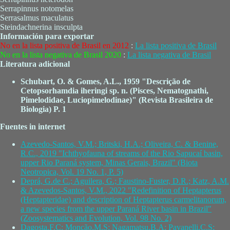
Serrapinnus notomelas
Serrasalmus maculatus
Steindachnerina insculpta
Información para exportar
No en la lista positiva de Brasil en 2012
:
La lista positiva de Brasil
No en la lista negativa de Brasil 2020
:
La lista negativa de Brasil
Literatura adicional
Schubart, O. & Gomes, A.L., 1959 "Descrição de
Cetopsorhamdia iheringi sp. n. (Pisces, Nematognathi,
Pimelodidae, Luciopimelodinae)" (Revista Brasileira de
Biologia) P. 1
Fuentes in internet
Azevedo-Santos, V.M.; Britski, H.A.; Oliveira, C. & Benine,
R.C., 2019 "Ichthyofauna of streams of the Rio Sapucaí basin,
upper Rio Paraná system, Minas Gerais, Brazil" (Biota
Neotropica, Vol. 19 No. 1, P. 5)
Deprá, G.de C.; Aguilera, G.; Faustino-Fuster, D.R.; Katz, A.M.
& Azevedos-Santos, V.M., 2022 "Redefinition of Heptapterus
(Heptapteridae) and description of Heptapterus carmelitanorum,
a new species from the upper Paraná River basin in Brazil"
(Zoosystematics and Evolution, Vol. 98 No. 2)
Dagosta,F.C; Monção,M.S; Nagamatsu,B.A; Pavanelli,C.S;