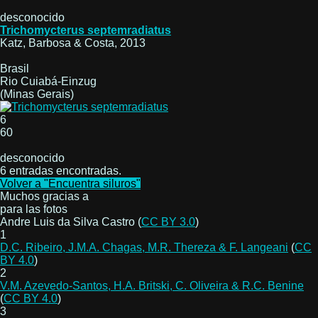
desconocido
Trichomycterus septemradiatus
Katz, Barbosa & Costa, 2013
Brasil
Rio Cuiabá-Einzug
(Minas Gerais)
6
60
desconocido
6 entradas encontradas.
Volver a "Encuentra siluros"
Muchos gracias a
para las fotos
Andre Luis da Silva Castro (
CC BY 3.0
)
1
D.C. Ribeiro, J.M.A. Chagas, M.R. Thereza & F. Langeani
(
CC
BY 4.0
)
2
V.M. Azevedo-Santos, H.A. Britski, C. Oliveira & R.C. Benine
(
CC BY 4.0
)
3