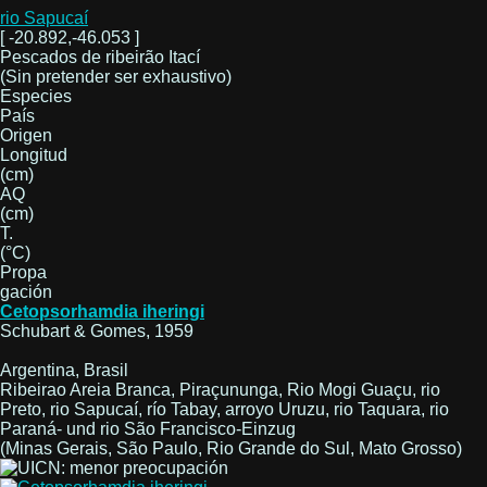
rio Sapucaí
[ -20.892,-46.053 ]
Pescados de ribeirão Itací
(Sin pretender ser exhaustivo)
Especies
País
Origen
Longitud
(cm)
AQ
(cm)
T.
(°C)
Propa
gación
Cetopsorhamdia iheringi
Schubart & Gomes, 1959
Argentina, Brasil
Ribeirao Areia Branca, Piraçununga, Rio Mogi Guaçu, rio
Preto, rio Sapucaí, río Tabay, arroyo Uruzu, rio Taquara, rio
Paraná- und rio São Francisco-Einzug
(Minas Gerais, São Paulo, Rio Grande do Sul, Mato Grosso)