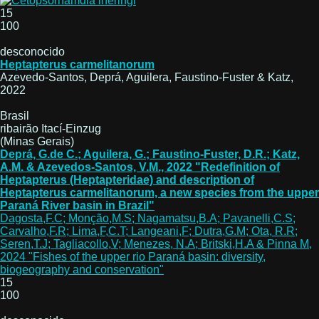
15
100
desconocido
Heptapterus carmelitanorum
Azevedo-Santos, Deprá, Aguilera, Faustino-Fuster & Katz,
2022
Brasil
ribairão Itací-Einzug
(Minas Gerais)
Deprá, G.de C.; Aguilera, G.; Faustino-Fuster, D.R.; Katz,
A.M. & Azevedos-Santos, V.M., 2022 "Redefinition of
Heptapterus (Heptapteridae) and description of
Heptapterus carmelitanorum, a new species from the upper
Paraná River basin in Brazil"
Dagosta,F.C; Monção,M.S; Nagamatsu,B.A; Pavanelli,C.S;
Carvalho,F.R; Lima,F,C.T; Langeani,F; Dutra,G.M; Ota, R.R;
Seren,T.J; Tagliacollo,V; Menezes, N.A; Britski,H.A & Pinna M,
2024 "Fishes of the upper rio Paraná basin: diversity,
biogeography and conservation"
15
100