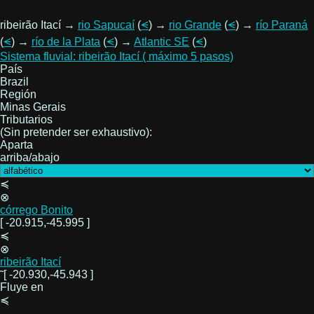
ribeirão Itací →
rio Sapucaí
(
⪪
) →
rio Grande
(
⪪
) →
río Paraná
(
⪪
) →
río de la Plata
(
⪪
) →
Atlantic SE
(
⪪
)
Sistema fluvial: ribeirão Itací ( máximo 5 pasos)
País
Brazil
Región
Minas Gerais
Tributarios
(Sin pretender ser exhaustivo):
Aparta
arriba/abajo
≼
⊗
córrego Bonito
[ -20.915,-45.995 ]
≼
⊗
ribeirão Itací
˜[ -20.930,-45.943 ]
Fluye en
≼