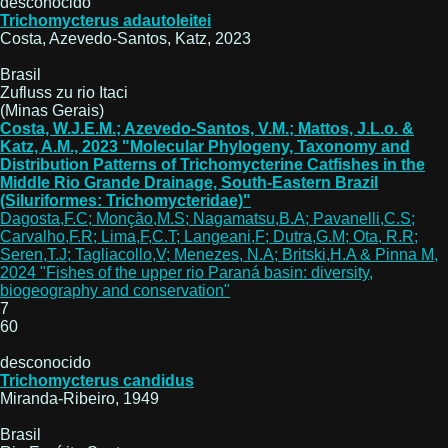
desconocido
Trichomycterus adautoleitei
Costa, Azevedo-Santos, Katz, 2023
Brasil
Zufluss zu rio Itaci
(Minas Gerais)
Costa, W.J.E.M.; Azevedo-Santos, V.M.; Mattos, J.L.o. &
Katz, A.M., 2023 "Molecular Phylogeny, Taxonomy and
Distribution Patterns of Trichomycterine Catfishes in the
Middle Rio Grande Drainage, South-Eastern Brazil
(Siluriformes: Trichomycteridae)"
Dagosta,F.C; Monção,M.S; Nagamatsu,B.A; Pavanelli,C.S;
Carvalho,F.R; Lima,F,C.T; Langeani,F; Dutra,G.M; Ota, R.R;
Seren,T.J; Tagliacollo,V; Menezes, N.A; Britski,H.A & Pinna M,
2024 "Fishes of the upper rio Paraná basin: diversity,
biogeography and conservation"
7
60
desconocido
Trichomycterus candidus
Miranda-Ribeiro, 1949
Brasil