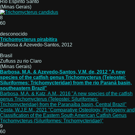
Rio Espírito Santo
(Minas Gerais)
8
60
desconocido
Trichomycterus pirabitira
Barbosa & Azevedo-Santos, 2012
Brasil
Zufluss zu rio Claro
(Minas Gerais)
Barbosa, M.A. & Azevedo-Santos, V.M. de, 2012 "A new
species of the catfish genus Trichomycterus (Teleostei:
Siluriformes: Trichomycteridae) from the rio Paraná basin,
southeastern Brazil"
Barbosa, M.A. & Katz, A.M., 2016 "A new species of the catfish
genus Trichomycterus (Teleostei: Siluriformes:
Trichomycteridae) from the Paranaíba basin, Central Brazil"
Costa, W.J.E.M., 2021 "Comparative Osteology, Phylogeny and
Classification of the Eastern South American Catfish Genus
Trichomycterus (Siluriformes: Trichomycteridae)"
9
60