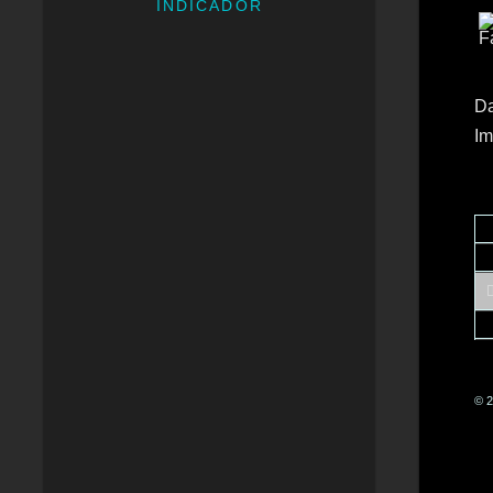
INDICADOR
Da
Im
© 2