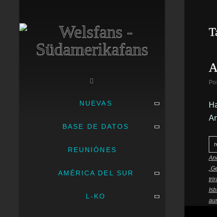
T
A
Po
NUEVAS
Ha
Ar
BASE DE DATOS
r
REUNIÓNES
Anc
„G
AMÉRICA DEL SUR
tri
Isb
L-KO
au