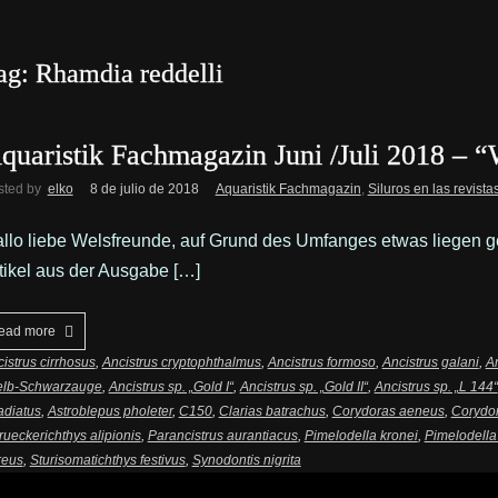
ag: Rhamdia reddelli
quaristik Fachmagazin Juni /Juli 2018 – 
sted by
elko
8 de julio de 2018
Aquaristik Fachmagazin
,
Siluros en las revista
llo liebe Welsfreunde, auf Grund des Umfanges etwas liegen 
tikel aus der Ausgabe […]
ead more
istrus cirrhosus
,
Ancistrus cryptophthalmus
,
Ancistrus formoso
,
Ancistrus galani
,
An
elb-Schwarzauge
,
Ancistrus sp. „Gold I“
,
Ancistrus sp. „Gold II“
,
Ancistrus sp. „L 144“
radiatus
,
Astroblepus pholeter
,
C150
,
Clarias batrachus
,
Corydoras aeneus
,
Corydor
rueckerichthys alipionis
,
Parancistrus aurantiacus
,
Pimelodella kronei
,
Pimelodella
reus
,
Sturisomatichthys festivus
,
Synodontis nigrita