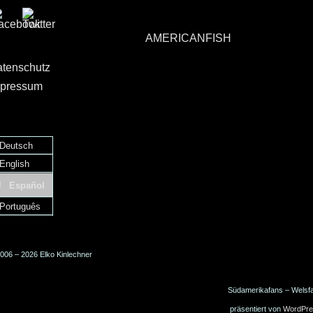
AMERICANFISH
tenschutz
pressum
Deutsch
English
Español
Português
006 – 2026 Elko Kinlechner
Südamerikafans – Welsf
präsentiert von
WordPre