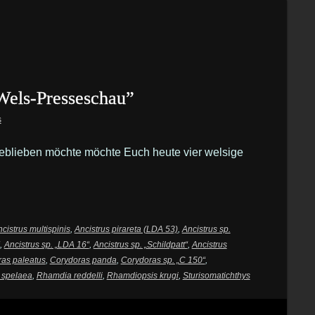
“Wels-Presseschau”
s
geblieben möchte möchte Euch heute vier welsige
cistrus multispinis
,
Ancistrus pirareta (LDA 53)
,
Ancistrus sp.
,
Ancistrus sp. „LDA 16“
,
Ancistrus sp. „Schildpatt“
,
Ancistrus
as paleatus
,
Corydoras panda
,
Corydoras sp. „C 150“
,
 spelaea
,
Rhamdia reddelli
,
Rhamdiopsis krugi
,
Sturisomatichthys