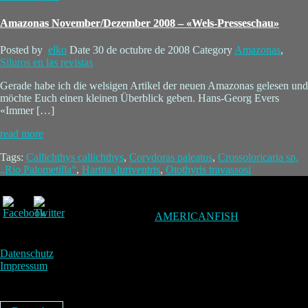
Amazonas November/Dezember 2008 – «Wels-Presseschau»
Posted by
elko
Date
30 de octubre de 2008
Category
Amazonas
,
Siluros en las revistas
Gerade habe ich die welsigen Artikel der neuen Amazonas gelesen und
möchte Euch einen kleinen Überblick geben. Hans-Georg Evers
«Immer […]
read more
Tags:
Callichthys callichthys
,
Corydoras paleatus
,
Crossoloricaria sp.
„Rio Palometilla“
,
Harttia duriventris
,
Otothyris travassosi
AMERICANFISH
Datenschutz
Impressum