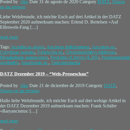
Posted by
elko
Date
31 de agosto de 2020
Category
DATZ
,
Siluros
en las revistas
Liebe Welsfreunde, ich möchte Euch auf drei Artikel in der DATZ
September 2020 aufmerksam machen: Erlend D. Bertelsen «Auf
Elfenwels-Fang […]
read more
Tags:
Acanthicus adonis
,
Ancistrus dolichopterus
,
Ancistrus sp.
,
Corydoras paleatus
,
Farlowella sp.
,
Glyptoperichthys gibbiceps
,
Megalodoras uranoscopus
,
Peckoltia cf. brevis (L205)
,
Pseudorinelepis
genibarbis
,
Squaliorma sp.
,
Tatia intermedia
DATZ Dezember 2019 – “Wels-Presseschau”
Posted by
elko
Date
21 de diciembre de 2019
Category
DATZ
,
Siluros en las revistas
Hallo liebe Welsfreunde, ich möchte Euch auf drei welsige Artikel in
der DATZ Dezember 2019 aufmerksam machen: Frank Schäfer
«Baryancistrus: […]
read more