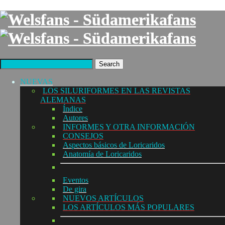
Search
NUEVAS
LOS SILURIFORMES EN LAS REVISTAS
ALEMANAS
Índice
Autores
INFORMES Y OTRA INFORMACIÓN
CONSEJOS
Aspectos básicos de Loricaridos
Anatomía de Loricaridos
Eventos
De gira
NUEVOS ARTÍCULOS
LOS ARTÍCULOS MÁS POPULARES