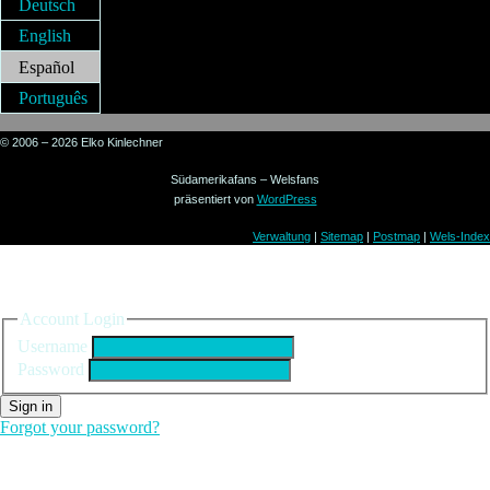
Deutsch
English
Español
Português
© 2006 – 2026 Elko Kinlechner
Südamerikafans – Welsfans
präsentiert von
WordPress
Verwaltung
|
Sitemap
|
Postmap
|
Wels-Index
Sign in to your account
Account Login
Username
Password
Sign in
Forgot your password?