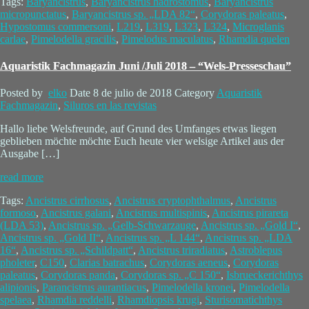
Tags:
Baryancistrus
,
Baryancistrus hadrostomus
,
Baryancistrus
micropunctatus
,
Baryancistrus sp. „LDA 82“
,
Corydoras paleatus
,
Hypostomus commersoni
,
L219
,
L319
,
L323
,
L324
,
Microglanis
carlae
,
Pimelodella gracilis
,
Pimelodus maculatus
,
Rhamdia quelen
Aquaristik Fachmagazin Juni /Juli 2018 – “Wels-Presseschau”
Posted by
elko
Date
8 de julio de 2018
Category
Aquaristik
Fachmagazin
,
Siluros en las revistas
Hallo liebe Welsfreunde, auf Grund des Umfanges etwas liegen
geblieben möchte möchte Euch heute vier welsige Artikel aus der
Ausgabe […]
read more
Tags:
Ancistrus cirrhosus
,
Ancistrus cryptophthalmus
,
Ancistrus
formoso
,
Ancistrus galani
,
Ancistrus multispinis
,
Ancistrus pirareta
(LDA 53)
,
Ancistrus sp. „Gelb-Schwarzauge
,
Ancistrus sp. „Gold I“
,
Ancistrus sp. „Gold II“
,
Ancistrus sp. „L 144“
,
Ancistrus sp. „LDA
16“
,
Ancistrus sp. „Schildpatt“
,
Ancistrus triradiatus
,
Astroblepus
pholeter
,
C150
,
Clarias batrachus
,
Corydoras aeneus
,
Corydoras
paleatus
,
Corydoras panda
,
Corydoras sp. „C 150“
,
Isbrueckerichthys
alipionis
,
Parancistrus aurantiacus
,
Pimelodella kronei
,
Pimelodella
spelaea
,
Rhamdia reddelli
,
Rhamdiopsis krugi
,
Sturisomatichthys