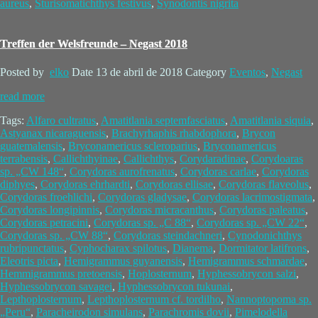
aureus
,
Sturisomatichthys festivus
,
Synodontis nigrita
Treffen der Welsfreunde – Negast 2018
Posted by
elko
Date
13 de abril de 2018
Category
Eventos
,
Negast
read more
Tags:
Alfaro cultratus
,
Amatitlania septemfasciatus
,
Amatitlania siquia
,
Astyanax nicaraguensis
,
Brachyrhaphis rhabdophora
,
Brycon
guatemalensis
,
Bryconamericus scleroparius
,
Bryconamericus
terrabensis
,
Callichthyinae
,
Callichthys
,
Corydaradinae
,
Corydoaras
sp. „CW 148“
,
Corydoras aurofrenatus
,
Corydoras carlae
,
Corydoras
diphyes
,
Corydoras ehrhardti
,
Corydoras ellisae
,
Corydoras flaveolus
,
Corydoras froehlichi
,
Corydoras gladysae
,
Corydoras lacrimostigmata
,
Corydoras longipinnis
,
Corydoras micracanthus
,
Corydoras paleatus
,
Corydoras petracini
,
Corydoras sp. „C 88“
,
Corydoras sp. „CW 22“
,
Corydoras sp. „CW 88“
,
Corydoras steindachneri
,
Cynodonichthys
rubripunctatus
,
Cyphocharax spilotus
,
Dianema
,
Dormitator latifrons
,
Eleotris picta
,
Hemigrammus guyanensis
,
Hemigrammus schmardae
,
Hemmigrammus pretoensis
,
Hoplosternum
,
Hyphessobrycon salzi
,
Hyphessobrycon savagei
,
Hyphessobrycon tukunai
,
Lepthoplosternum
,
Lepthoplosternum cf. tordilho
,
Nannoptopoma sp.
„Peru“
,
Paracheirodon simulans
,
Parachromis dovii
,
Pimelodella