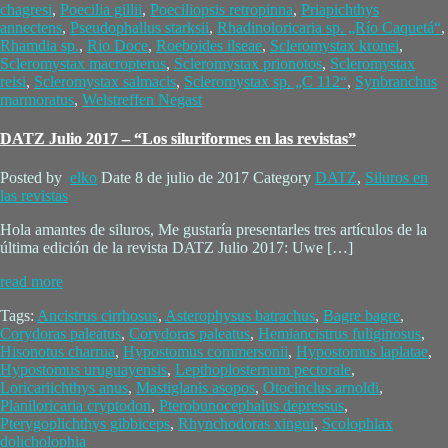
chagresi
,
Poecilia gillii
,
Poeciliopsis retropinna
,
Priapichthys
annectens
,
Pseudophallus starksii
,
Rhadinoloricaria sp. „Río Caquetá“
,
Rhamdia sp.
,
Rio Doce
,
Roeboides ilseae
,
Scleromystax kronei
,
Scleromystax macropterus
,
Scleromystax prionotos
,
Scleromystax
reisi
,
Scleromystax salmacis
,
Scleromystax sp. „C 112“
,
Synbranchus
marmoratus
,
Welstreffen Negast
DATZ Julio 2017 – “Los siluriformes en las revistas”
Posted by
elko
Date
8 de julio de 2017
Category
DATZ
,
Siluros en
las revistas
Hola amantes de siluros, Me gustaría presentarles tres artículos de la
última edición de la revista DATZ Julio 2017: Uwe […]
read more
Tags:
Ancistrus cirrhosus
,
Asterophysus batrachus
,
Bagre bagre
,
Corydoras paleatus
,
Corydoras paleatus
,
Hemiancistrus fuliginosus
,
Hisonotus charrua
,
Hypostomus commersonii
,
Hypostomus laplatae
,
Hypostomus uruguayensis
,
Lepthoplosternum pectorale
,
Loricariichthys anus
,
Mastiglanis asopos
,
Otocinclus arnoldi
,
Planiloricaria cryptodon
,
Pterobunocephalus depressus
,
Pterygoplichthys gibbiceps
,
Rhynchodoras xingui
,
Scolophlax
dolicholophia