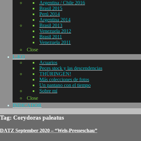
Argentina / Chile 2016
Brasil 2015
Perú 2014
Argentina 2014
Brasil 2013
Venezuela 2012
Brasil 2011
Venezuela 2011
Close
L-KO
Acuarios
Peces stock y las descendencias
THÜRINGEN!
Más colecciones de fotos
Un pantano con el tiempo
Sobre mí
Close
INDICADOR
Tag: Corydoras paleatus
DATZ September 2020 – “Wels-Presseschau”