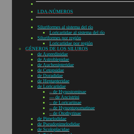
LDA-NÚMEROS
Siluriformes al sistema del río
Loricariidae al sistema del río
Siluriformes por región
Loricariidae por región
GÉNEROS DE LOS SILUROS
de Aspredinidae
de Astroblepidae
de Auchenipteridae
de Cetopsidae
de Doradidae
de Heptapteridae
de Loricariidae
– de Hypostominae
— de Ancistrini
– de Loricariinae
– de Hypoptopomatinae
– de Otothyrinae
de Pimelodidae
de Pseudopimelodidae
de Scoloplacidae