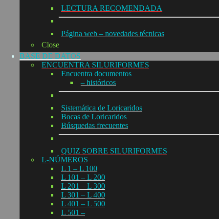
LECTURA RECOMENDADA
Página web – novedades técnicas
Close
BASE DE DATOS
ENCUENTRA SILURIFORMES
Encuentra documentos
– históricos
Sistemática de Loricaridos
Bocas de Loricaridos
Búsquedas frecuentes
QUIZ SOBRE SILURIFORMES
L-NÚMEROS
L 1 – L 100
L 101 – L 200
L 201 – L 300
L 301 – L 400
L 401 – L 500
L 501 –