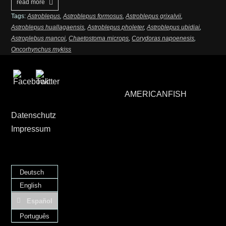
read more
Tags:
Astroblepus
,
Astroblepus formosus
,
Astroblepus grixalvii
,
Astroblepus huallagaensis
,
Astroblepus pholeter
,
Astroblepus ubidiai
,
Astroplebus mancoi
,
Chaetostoma microps
,
Corydoras napoenesis
,
Oncorhynchus mykiss
AMERICANFISH
Datenschutz
Impressum
Deutsch
English
Español
Português