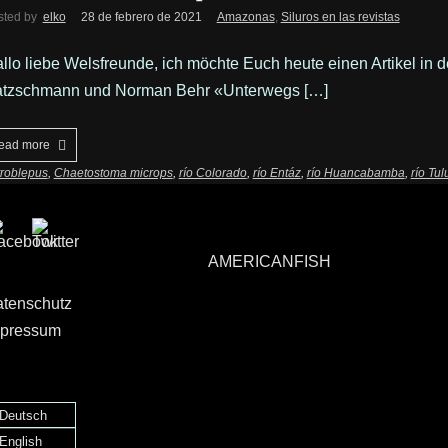
sted by
elko
28 de febrero de 2021
Amazonas
,
Siluros en las revistas
llo liebe Welsfreunde, ich möchte Euch heute einen Artikel in 
tzschmann und Norman Behr «Unterwegs […]
ead more
troblepus
,
Chaetostoma microps
,
río Colorado
,
río Entáz
,
río Huancabamba
,
río Tu
AMERICANFISH
tenschutz
pressum
Deutsch
English