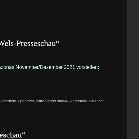
els-Presseschau“
Amazonas November/Dezember 2021 vorstellen:
Astroblepus pholeter
,
Astroblepus ubidiai
,
Astroplebus mancoi
,
seschau“