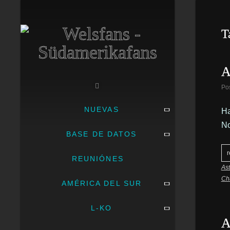
T
A
Po
NUEVAS
Ha
No
BASE DE DATOS
r
REUNIÓNES
As
Ch
AMÉRICA DEL SUR
L-KO
A