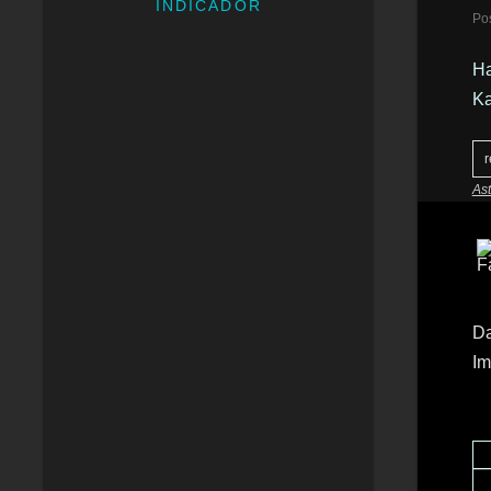
INDICADOR
Po
Ha
Ka
r
As
Da
Im