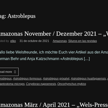
ag: Astroblepus
mazonas November / Dezember 2021 – „W
sted by
elko
31 de octubre de 2021
Amazonas
,
Siluros en las revistas
llo liebe Welsfreunde, ich möchte Euch vier Artikel aus der 
rman Behr und Anja Katzschmann «Astroblepus […]
ead more
troblepus
,
Astroblepus formosus
,
Astroblepus grixalvii
,
Astroblepus huallagaensis
,
aetostoma microps
,
Corydoras napoenesis
,
Oncorhynchus mykiss
mazonas März / April 2021 – „Wels-Pres