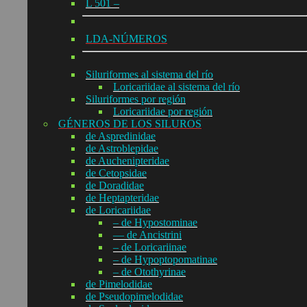
L 501 –
LDA-NÚMEROS
Siluriformes al sistema del río
Loricariidae al sistema del río
Siluriformes por región
Loricariidae por región
GÉNEROS DE LOS SILUROS
de Aspredinidae
de Astroblepidae
de Auchenipteridae
de Cetopsidae
de Doradidae
de Heptapteridae
de Loricariidae
– de Hypostominae
— de Ancistrini
– de Loricariinae
– de Hypoptopomatinae
– de Otothyrinae
de Pimelodidae
de Pseudopimelodidae