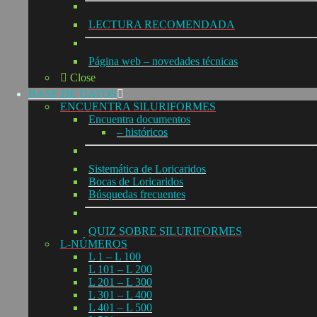
LECTURA RECOMENDADA
Página web – novedades técnicas
Close
BASE DE DATOS
ENCUENTRA SILURIFORMES
Encuentra documentos
– históricos
Sistemática de Loricaridos
Bocas de Loricaridos
Búsquedas frecuentes
QUIZ SOBRE SILURIFORMES
L-NÚMEROS
L 1 – L 100
L 101 – L 200
L 201 – L 300
L 301 – L 400
L 401 – L 500