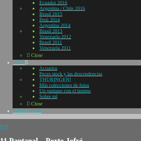
Ecuador 2016
Argentina / Chile 2016
Brasil 2015
Perú 2014
Argentina 2014
Brasil 2013
Venezuela 2012
Brasil 2011
Venezuela 2011
Close
L-KO
Acuarios
Peces stock y las descendencias
THÜRINGEN!
Más colecciones de fotos
Un pantano con el tiempo
Sobre mí
Close
INDICADOR
11 Pantanal – Porto Jofré