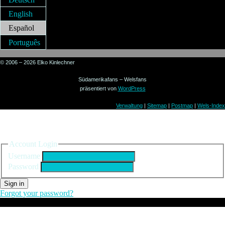
English
Español
Português
© 2006 – 2026 Elko Kinlechner
Südamerikafans – Welsfans
präsentiert von
WordPress
Verwaltung
|
Sitemap
|
Postmap
|
Wels-Index
Sign in to your account
Account Login
Username
Password
Sign in
Forgot your password?