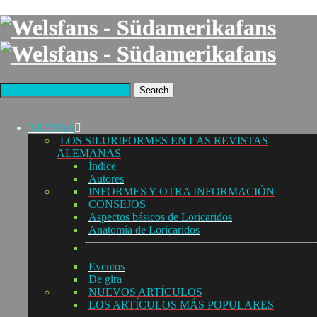
Search
NUEVAS
LOS SILURIFORMES EN LAS REVISTAS
ALEMANAS
Índice
Autores
INFORMES Y OTRA INFORMACIÓN
CONSEJOS
Aspectos básicos de Loricaridos
Anatomía de Loricaridos
Eventos
De gira
NUEVOS ARTÍCULOS
LOS ARTÍCULOS MÁS POPULARES