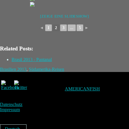
[ZEIGE EINE SLIDESHOW]
◄
1
2
3
...
5
►
Related Posts:
Brasil 2013 - Pantanal
Brasilien 2013
,
Südamerika-Reisen
AMERICANFISH
Datenschutz
Impressum
Deutsch