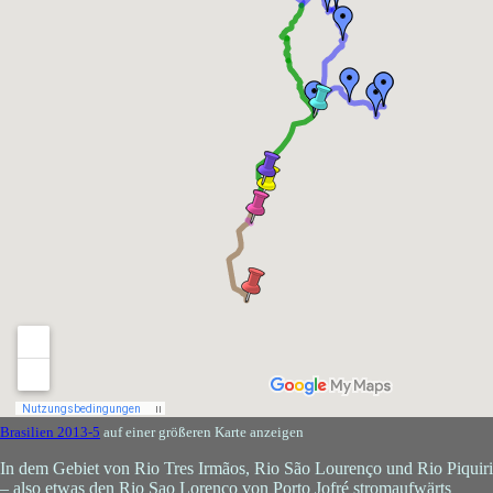
Brasilien 2013-5
auf einer größeren Karte anzeigen
In dem Gebiet von Rio Tres Irmãos, Rio São Lourenço und Rio Piquiri
– also etwas den Rio Sao Lorenço von Porto Jofré stromaufwärts