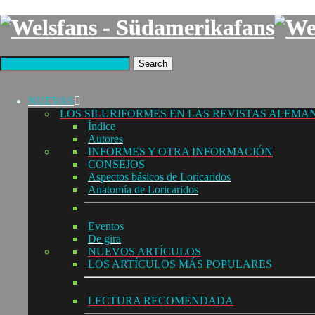
Search
NUEVAS
LOS SILURIFORMES EN LAS REVISTAS ALEMA
Índice
Autores
INFORMES Y OTRA INFORMACIÓN
CONSEJOS
Aspectos básicos de Loricaridos
Anatomía de Loricaridos
Eventos
De gira
NUEVOS ARTÍCULOS
LOS ARTÍCULOS MÁS POPULARES
LECTURA RECOMENDADA