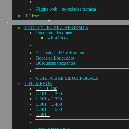
Página web – novedades técnicas
Close
BASE DE DATOS
ENCUENTRA SILURIFORMES
Encuentra documentos
– históricos
Sistemática de Loricaridos
Bocas de Loricaridos
Búsquedas frecuentes
QUIZ SOBRE SILURIFORMES
L-NÚMEROS
L 1 – L 100
L 101 – L 200
L 201 – L 300
L 301 – L 400
L 401 – L 500
L 501 –