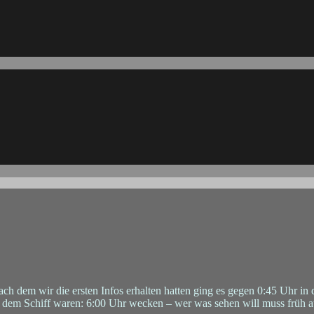
ch dem wir die ersten Infos erhalten hatten ging es gegen 0:45 Uhr in 
uf dem Schiff waren: 6:00 Uhr wecken – wer was sehen will muss früh a