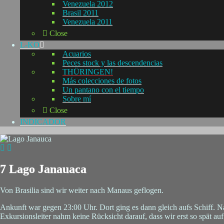
Venezuela 2012
Brasil 2011
Venezuela 2011
Close
L-KO
Acuarios
Peces stock y las descendencias
THÜRINGEN!
Más colecciones de fotos
Un pantano con el tiempo
Sobre mí
Close
INDICADOR
7 Lago Janauaca
Von Brasilia sind wir weiter nach Manaus geflogen.
Ankunft war gegen 23:00 Uhr. Dort ging es dann gleich aufs Schiff. Na
Exkursionsleiter nahm keine Rücksicht darauf, dass wir erst so spät a