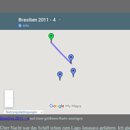
Brasilien 2011 – 4
auf einer größeren Karte anzeigen
Über Nacht war das Schiff schon zum Lago Janauaca gefahren. Ich gl