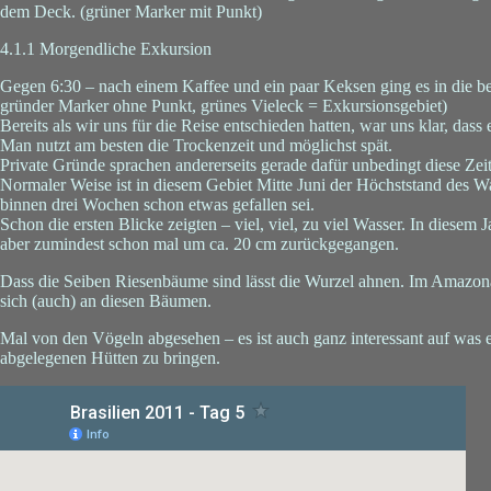
dem Deck. (grüner Marker mit Punkt)
4.1.1 Morgendliche Exkursion
Gegen 6:30 – nach einem Kaffee und ein paar Keksen ging es in die be
gründer Marker ohne Punkt, grünes Vieleck = Exkursionsgebiet)
Bereits als wir uns für die Reise entschieden hatten, war uns klar, dass e
Man nutzt am besten die Trockenzeit und möglichst spät.
Private Gründe sprachen andererseits gerade dafür unbedingt diese Zeit
Normaler Weise ist in diesem Gebiet Mitte Juni der Höchststand des Wa
binnen drei Wochen schon etwas gefallen sei.
Schon die ersten Blicke zeigten – viel, viel, zu viel Wasser. In diese
aber zumindest schon mal um ca. 20 cm zurückgegangen.
Dass die Seiben Riesenbäume sind lässt die Wurzel ahnen. Im Amazonas
sich (auch) an diesen Bäumen.
Mal von den Vögeln abgesehen – es ist auch ganz interessant auf was e
abgelegenen Hütten zu bringen.