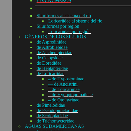
LDA-NÚMEROS
Siluriformes al sistema del río
Loricariidae al sistema del río
Siluriformes por región
Loricariidae por región
GÉNEROS DE LOS SILUROS
de Aspredinidae
de Astroblepidae
de Auchenipteridae
de Cetopsidae
de Doradidae
de Heptapteridae
de Loricariidae
– de Hypostominae
— de Ancistrini
– de Loricariinae
– de Hypoptopomatinae
– de Otothyrinae
de Pimelodidae
de Pseudopimelodidae
de Scoloplacidae
de Trichomycteridae
AGUAS SUDAMERICANAS