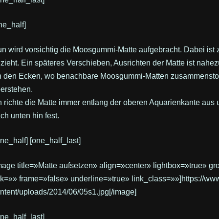
ne_half]
n wird vorsichtig die Moosgummi-Matte aufgebracht. Dabei ist z
zieht. Ein späteres Verschieben, Ausrichten der Matte ist nahe
 den Ecken, wo benachbare Moosgummi-Matten zusammenstoße
erstehen.
h richte die Matte immer entlang der oberen Aquarienkante aus 
ch unten hin fest.
one_half] [one_half_last]
mage title=»Matte aufsetzen» align=»center» lightbox=»true» g
nk=»» frame=»false» underline=»true» link_class=»»]https://w
ntent/uploads/2014/06/05s1.jpg[/image]
one_half_last]