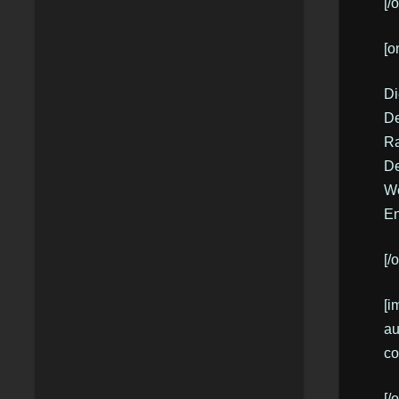
[/
[o
Di
De
Ra
De
We
En
[/
[i
au
co
[/