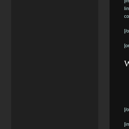
[i
li
co
[/
[o
W
[/
[i