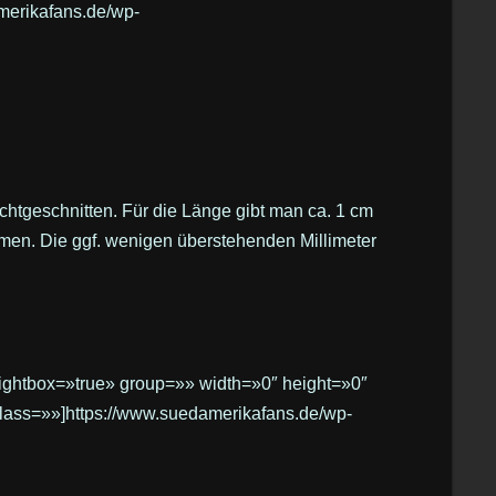
merikafans.de/wp-
tgeschnitten. Für die Länge gibt man ca. 1 cm
en. Die ggf. wenigen überstehenden Millimeter
lightbox=»true» group=»» width=»0″ height=»0″
class=»»]https://www.suedamerikafans.de/wp-