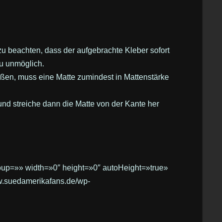
u beachten, dass der aufgebrachte Kleber sofort
zu unmöglich.
n, muss eine Matte zumindest in Mattenstärke
und streiche dann die Matte von der Kante her
roup=»» width=»0″ height=»0″ autoHeight=»true»
ww.suedamerikafans.de/wp-