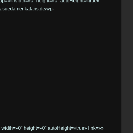
roup=»» width=»0″ height=»0″ autoHeight=»true»
ww.suedamerikafans.de/wp-
 width=»0″ height=»0″ autoHeight=»true» link=»»