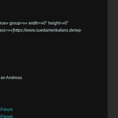
true» group=»» width=»0″ height=»0″
lass=»»]https://www.suedamerikafans.de/wp-
 an Andreas.
h-Forum
h-Forum