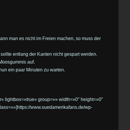
Kann man es nicht im Freien machen, so muss der
 sollte entlang der Kanten nicht gespart werden.
 Moosgummis auf.
nun ein paar Minuten zu warten.
er» lightbox=»true» group=»» width=»0″ height=»0″
class=»»]https://www.suedamerikafans.de/wp-