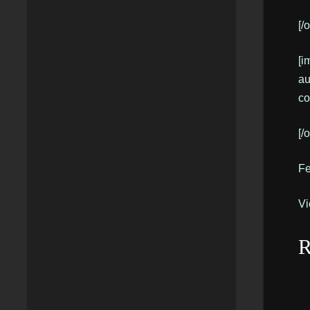
[/
[i
au
co
[/
Fe
Vi
R