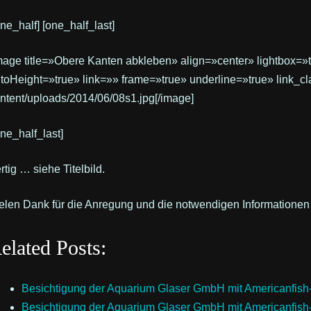
one_half] [one_half_last]
mage title=»Obere Kanten abkleben» align=»center» lightbox=»
toHeight=»true» link=»» frame=»true» underline=»true» link_c
ntent/uploads/2014/06/08s1.jpg[/image]
one_half_last]
rtig … siehe Titelbild.
elen Dank für die Anregung und die notwendigen Informationen
elated Posts:
Besichtigung der Aquarium Glaser GmbH mit Americanfis
Besichtigung der Aquarium Glaser GmbH mit Americanfis