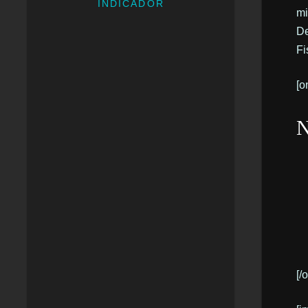
INDICADOR
mi
De
Fi
[o
N
[/