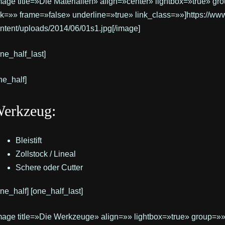
mage title=»Die Materialien» align=»center» lightbox=»true» g
nk=»» frame=»false» underline=»true» link_class=»»]https://w
ntent/uploads/2014/06/01s1.jpg[/image]
one_half_last]
ne_half]
erkzeug:
Bleistift
Zollstock / Lineal
Schere oder Cutter
one_half] [one_half_last]
mage title=»Die Werkzeuge» align=»» lightbox=»true» group=»»