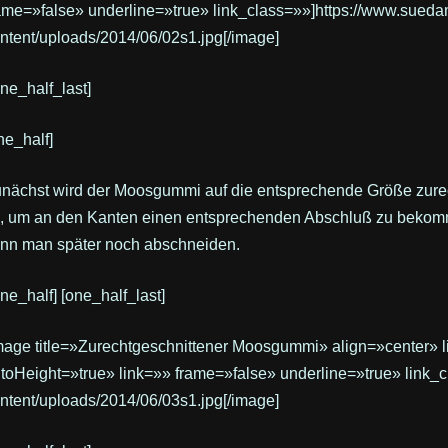
ame=»false» underline=»true» link_class=»»]https://www.sueda
ntent/uploads/2014/06/02s1.jpg[/image]
one_half_last]
ne_half]
nächst wird der Moosgummi auf die entsprechende Größe zurech
, um an den Kanten einen entsprechenden Abschluß zu bekomm
nn man später noch abschneiden.
one_half] [one_half_last]
mage title=»Zurechtgeschnittener Moosgummi» align=»center» 
toHeight=»true» link=»» frame=»false» underline=»true» link_
ntent/uploads/2014/06/03s1.jpg[/image]