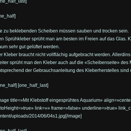
one_half_last]
ne_half]
e zu beklebenden Scheiben müssen sauben und trocken sein.
n Sprühkleber sprüht man am besten im Freien auf das Glas. 
um sehr gut gelüftet werden.
r Kleber braucht nicht vollflächig aufgebracht werden. Allerdins
iter sprüht man den Kleber auch auf die «Scheibenseite» des
tsprechend der Gebrauchsanleitung des Kleberherstelles sind 
one_half] [one_half_last]
mage title=»Mit Klebstoff eingesprühtes Aquarium» align=»cent
toHeight=»true» link=»» frame=»false» underline=»true» link_
ntent/uploads/2014/06/04s1.jpg[/image]
one_half_last]