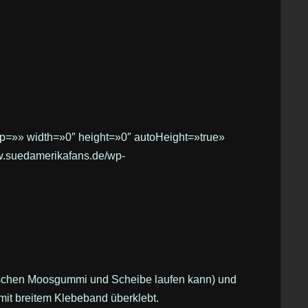
oup=»» width=»0″ height=»0″ autoHeight=»true»
ww.suedamerikafans.de/wp-
ischen Moosgummi und Scheibe laufen kann) und
t breitem Klebeband überklebt.