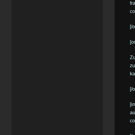
fr
co
[/
[o
Zu
zu
ka
[/
[i
au
co