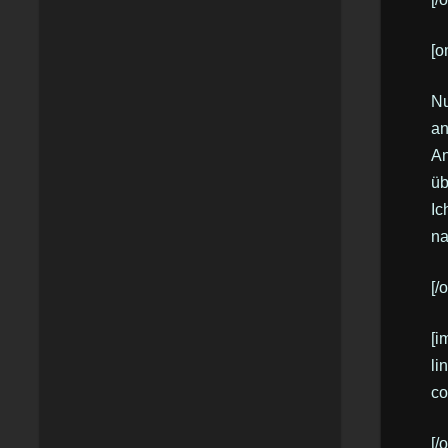
[o
Nu
an
An
üb
Ic
na
[/
[i
li
co
[/