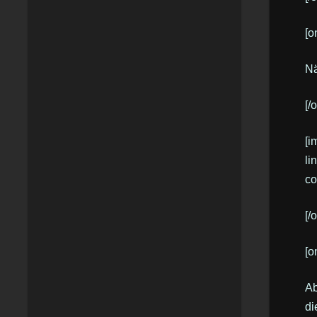
[o
Nä
[/
[i
li
co
[/
[o
Ab
di