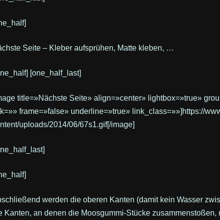
ne_half]
chste Seite – Kleber aufsprühen, Matte kleben, …
one_half] [one_half_last]
mage title=»Nächste Seite» align=»center» lightbox=»true» gr
nk=»» frame=»false» underline=»true» link_class=»»]https://w
ntent/uploads/2014/06/67s1.gif[/image]
one_half_last]
ne_half]
schließend werden die oberen Kanten (damit kein Wasser zw
e Kanten, an denen die Moosgummi-Stücke zusammenstoßen, mi