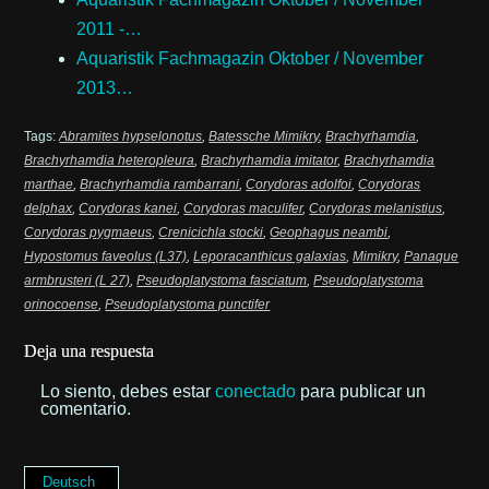
2011 -…
Aquaristik Fachmagazin Oktober / November
2013…
Tags:
Abramites hypselonotus
,
Batessche Mimikry
,
Brachyrhamdia
,
Brachyrhamdia heteropleura
,
Brachyrhamdia imitator
,
Brachyrhamdia
marthae
,
Brachyrhamdia rambarrani
,
Corydoras adolfoi
,
Corydoras
delphax
,
Corydoras kanei
,
Corydoras maculifer
,
Corydoras melanistius
,
Corydoras pygmaeus
,
Crenicichla stocki
,
Geophagus neambi
,
Hypostomus faveolus (L37)
,
Leporacanthicus galaxias
,
Mimikry
,
Panaque
armbrusteri (L 27)
,
Pseudoplatystoma fasciatum
,
Pseudoplatystoma
orinocoense
,
Pseudoplatystoma punctifer
Deja una respuesta
Lo siento, debes estar
conectado
para publicar un
comentario.
Deutsch