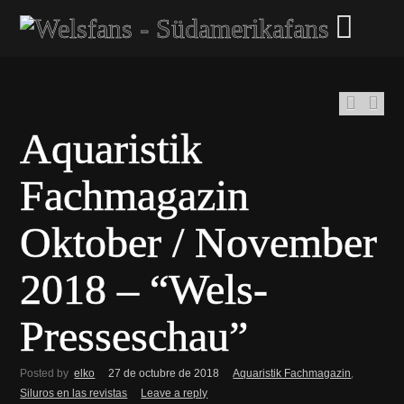
Aquaristik
Fachmagazin
Oktober / November
2018 – “Wels-
Presseschau”
Posted by
elko
27 de octubre de 2018
Aquaristik Fachmagazin
,
Siluros en las revistas
Leave a reply