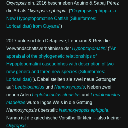
Oxyropsis
ein. 2016 beschrieben Aquino & Sabaj Pérez
die Art als
Oxyropsis ephippia
. ("
Oxyropsis ephippia, a
New Hypoptopomatine Catfish (Siluriformes:
Loricariidae) from Guyana
")
2017 untersuchten Delapieve, Lehmann & Reis die
Verwandschaftsverhältnisse der
Hypoptopomatini
("
An
appraisal of the phylogenetic relationships of
Hypoptopomatini cascudinhos with description of two
new genera and three new species (Siluriformes:
Loricariidae)
"). Dabei stellten sie zwei neue Gattungen
auf:
Leptotocinclus
und
Nannoxyropsis
. Neben zwei
neuen Arten
Leptotocinclus ctenistus
und
Leptotocinclus
madeirae
wurde Ingos Wels in die Gattung
Nannoxyropsis
überstellt:
Nannoxyropsis ephippia
.
Nanno ist die griechische Vorsilbe für klein – also kleiner
Oxyropsis
.