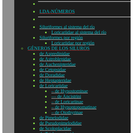
LDA-NÚMEROS
Siluriformes al sistema del río
Loricariidae al sistema del río
Siluriformes por región
Loricariidae por región
GÉNEROS DE LOS SILUROS
de Aspredinidae
de Astroblepidae
de Auchenipteridae
de Cetopsidae
de Doradidae
de Heptapteridae
de Loricariidae
– de Hypostominae
— de Ancistrini
– de Loricariinae
– de Hypoptopomatinae
– de Otothyrinae
de Pimelodidae
de Pseudopimelodidae
de Scoloplacidae