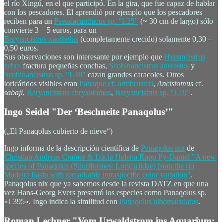
el río Xingú, en el que participó. En la gira, que fue capaz de hablar
con los pescadores. El aprendió por ejemplo que los pescadores
reciben para un
Pseudacanthicus
sp. "L25"
(~ 30 cm de largo) sólo
convierte 3 – 5 euros, para un
Baryancistrus xanthelus
(completamente crecido) solamente 0,30 –
0,50 euros.
Sus observaciones son interesante por ejemplo que
Hypancistrus
zebra
fractura pequeñas conchas,
Scobinancistrus aureastus
y
Scobinancistrus
sp. "L48"
cazan grandes caracoles. Otros
loricáridos visibles eran
Panaque
cf.
armbrusteri
,
Ancistomus
cf.
sabaji
,
Baryancistrus chrysolomus
,
Baryancistrus
sp. "L19"
.
Ingo Seidel "Der ‘Beschneite Panaqolus’"
(„El Panaqolus cubierto de nieve“)
Ingo informa de la descripción científica de
Panaqolus nix
de
Christian Andreas Cramer & Lúcia Helena Rapp Py-Daniel "A new
species of Panaqolus (Siluriformes: Loricariidae) from the rio
Madeira basin with remarkable intraspecific color variation"
.
Panaqolus nix que ya sabemos desde la revista DATZ en que una
vez Hans-Georg Evers presentó los especies como Panaqolus sp.
«L395». Ingo indica la similitud con
Panaqolus albomaculatus
.
Roman Lechner "Vom Urwaldstrom ins Aquarium: