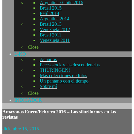
Argentina / Chile 2016
Brasil 2015
Perú 2014
Argentina 2014
Brasil 2013
Venezuela 2012
Brasil 2011
Venezuela 2011
Close
L-KO
Acuarios
Peces stock y las descendencias
THÜRINGEN!
Más colecciones de fotos
Un pantano con el tiempo
Sobre mí
Close
INDICADOR
Amazonas Enero/Febrero 2016 – Los siluriformes en las
revistas
diciembre 15, 2015