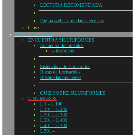
LECTURA RECOMENDADA
Página web – novedades técnicas
Close
BASE DE DATOS
ENCUENTRA SILURIFORMES
Encuentra documentos
– históricos
Sistemática de Loricaridos
Bocas de Loricaridos
Búsquedas frecuentes
QUIZ SOBRE SILURIFORMES
L-NÚMEROS
L 1 – L 100
L 101 – L 200
L 201 – L 300
L 301 – L 400
L 401 – L 500
L 501 –