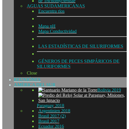
de Trichomycteridae
AGUAS SUDAMERICANAS
Encuentra ríos
Mapa pH
Mapa Conductividad
LAS ESTADÍSTICAS DE SILURIFORMES
GÉNEROS DE PECES SIMPÁRICOS DE
SILURIFORMES
Close
REUNIÓNES
AMÉRICA DEL SUR
Bolivia 2019
Paraguay 2018
Argentinien 2018
Brasil 2017 (2)
Brasil 2017
Ecuador 2016