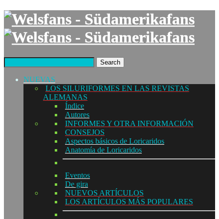
Search
NUEVAS
LOS SILURIFORMES EN LAS REVISTAS
ALEMANAS
Índice
Autores
INFORMES Y OTRA INFORMACIÓN
CONSEJOS
Aspectos básicos de Loricaridos
Anatomía de Loricaridos
Eventos
De gira
NUEVOS ARTÍCULOS
LOS ARTÍCULOS MÁS POPULARES