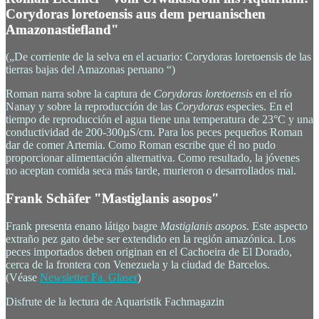
Corydoras loretoensis aus dem peruanischen
Amazonastiefland"
(„De corriente de la selva en el acuario: Corydoras loretoensis de las
tierras bajas del Amazonas peruano “)
Roman narra sobre la captura de
Corydoras loretoensis
en el río
Nanay y sobre la reproducción de las
Corydoras
especies. En el
tiempo de reproducción el agua tiene una temperatura de 23°C y una
conductividad de 200-300µS/cm. Para los peces pequeños Roman
dar de comer Artemia. Como Roman escribe que él no pudo
proporcionar alimentación alternativa. Como resultado, la jóvenes
no aceptan comida seca más tarde, murieron o desarrollados mal.
Frank Schäfer "Mastiglanis asopos"
Frank presenta enano látigo bagre
Mastiglanis asopos
. Este aspecto
extraño pez gato debe ser extendido en la región amazónica. Los
peces importados deben originan en el Cachoeira de El Dorado,
cerca de la frontera con Venezuela y la ciudad de Barcelos.
(Véase
Newsletter Fa. Glaser
)
Disfrute de la lectura de Aquaristik Fachmagazin