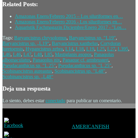
Related Posts:
Amazonas Enero/Febrero 2015 – Los siluriformes en…
Amazonas Enero/Febrero 2016 - Los siluriformes en…
Aquaristik Fachmagazin Diciembre/Enero 2017 - "Los…
Tags:
Baryancistrus chrysolomus
,
Baryancistrus sp. "L19"
,
Baryancistrus sp. „L19“
,
Baryancistrus xanthelus
,
Corydoras
loretoensis
,
Hypancistrus zebra
,
L14
,
L18
,
L19
,
L25
,
L27
,
L395
,
L46
,
L46
,
L47
,
L48
,
L85
,
Mastiglanis asopos
,
Panaqolus
albomaculatus
,
Panaqolus nix
,
Panaque cf. armbrusteri
,
Pseudacanthicus sp. "L 25"
,
Pseudacanthicus sp. "L 25"
,
Scobinancistrus aureastus
,
Scobinancistrus sp. "L48"
,
Scobinancistrus sp. „L48“
Deja una respuesta
Lo siento, debes estar
conectado
para publicar un comentario.
AMERICANFISH