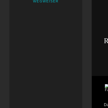
WEGWEISER
R
Da