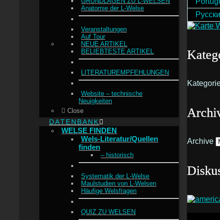
Portug
GRUNDLAGEN ZU L-WELSEN
Anatomie der L-Welse
Русск
Veranstaltungen
Auf Tour
NEUE ARTIKEL
Kateg
BELIEBTESTE ARTIKEL
LITERATUREMPFEHLUNGEN
Kategori
Website – technische
Neuigkeiten
Archi
Close
DATENBANK
WELSE FINDEN
Wels-Literatur/Quellen
Archive
finden
– historisch
Disku
Systematik der L-Welse
Maulstudien von L-Welsen
Häufige Welsfragen
QUIZ ZU WELSEN