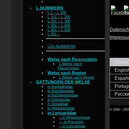
L-NUMMERN
L 1 – L 100
L 101 – L 200
L 201 – L 300
L 301 – L 400
Datensch
L 401 – L 500
L 501 –
Impress
LDA-NUMMERN
Welse nach Flusssystem
Deuts
L-Welse nach
Flusssystem
Englis
Welse nach Region
L-Welse nach Region
Españ
GATTUNGEN DER WELSE
Portug
in Aspredinidae
in Astroblepidae
Русск
in Auchenipteridae
in Cetopsidae
in Doradidae
in Heptapteridae
© 2006 – 2026
in Loricariidae
– in Hypostominae
— in Ancistrini
– in Loricariinae