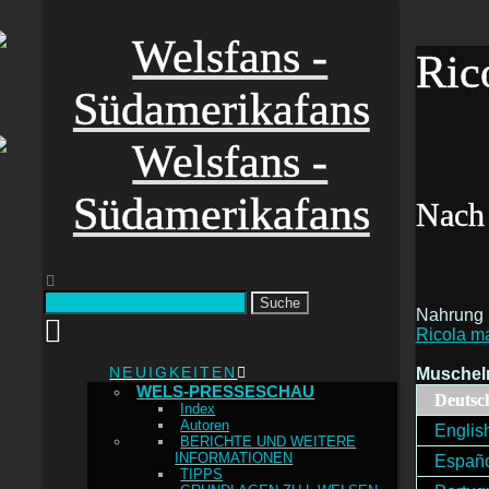
Ric
Nach
Suche
Nahrung
Ricola m
NEUIGKEITEN
Muscheln
WELS-PRESSESCHAU
Deutsc
Index
Autoren
Englis
BERICHTE UND WEITERE
INFORMATIONEN
Españ
TIPPS