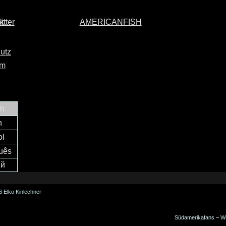
AMERICANFISH
utz
um
ch
h
ol
uês
ий
 Elko Kinlechner
Südamerikafans – W