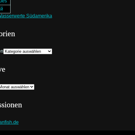
uês
ий
orien
en
ve
ssionen