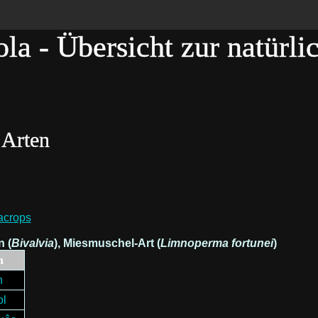
ola - Übersicht zur natürl
 Arten
acrops
 (
Bivalvia
), Miesmuschel-Art (
Limnoperma fortunei
)
h
h
ol