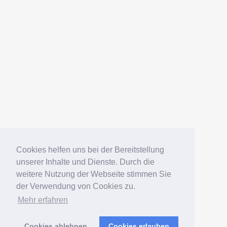
AMERICANFISH
Datenschutz
Impressum
Deutsch
English
Español
Português
Русский
Cookies helfen uns bei der Bereitstellung
unserer Inhalte und Dienste. Durch die
weitere Nutzung der Webseite stimmen Sie
© 2006 – 2026 Elko Kinlechner
der Verwendung von Cookies zu.
Mehr erfahren
Südamerikafans – Welsfans
präsentiert von
WordPress
Cookies ablehnen
Cookies erlauben