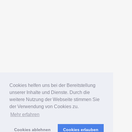
AMERICANFISH
Datenschutz
Impressum
Deutsch
English
Español
Português
Русский
Cookies helfen uns bei der Bereitstellung
unserer Inhalte und Dienste. Durch die
weitere Nutzung der Webseite stimmen Sie
© 2006 – 2026 Elko Kinlechner
der Verwendung von Cookies zu.
Mehr erfahren
Südamerikafans – Welsfans
präsentiert von
WordPress
Cookies ablehnen
Cookies erlauben