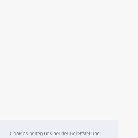
AMERICANFISH
Datenschutz
Impressum
Deutsch
English
Español
Português
Русский
Cookies helfen uns bei der Bereitstellung