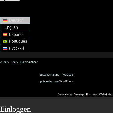
Deutsch
English
Español
Português
Русский
© 2006 – 2026 Elko Kinlechner
Südamerikafans – Welsfans
präsentiert von
WordPress
Verwaltung
|
Sitemap
|
Postmap
|
Wels-Index
Einloggen