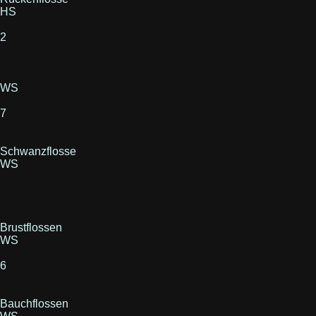
HS
2
WS
7
Schwanzflosse
WS
Brustflossen
WS
6
Bauchflossen