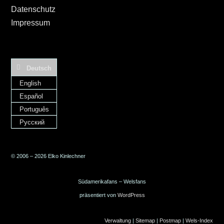
Datenschutz
Impressum
Deutsch
English
Español
Português
Русский
© 2006 – 2026 Elko Kinlechner
Südamerikafans – Welsfans
präsentiert von
WordPress
Verwaltung
|
Sitemap
|
Postmap
|
Wels-Index