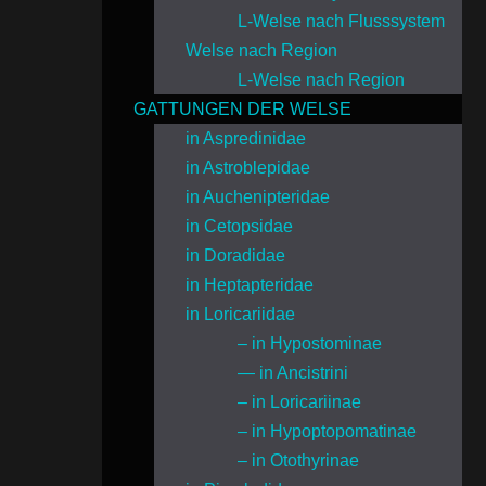
L-Welse nach Flusssystem
Welse nach Region
L-Welse nach Region
GATTUNGEN DER WELSE
in Aspredinidae
in Astroblepidae
in Auchenipteridae
in Cetopsidae
in Doradidae
in Heptapteridae
in Loricariidae
– in Hypostominae
— in Ancistrini
– in Loricariinae
– in Hypoptopomatinae
– in Otothyrinae