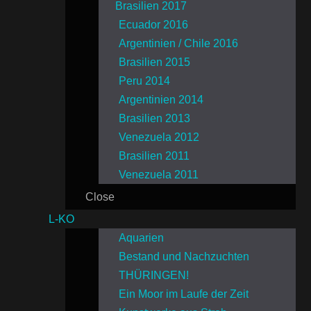
Brasilien 2017
Ecuador 2016
Argentinien / Chile 2016
Brasilien 2015
Peru 2014
Argentinien 2014
Brasilien 2013
Venezuela 2012
Brasilien 2011
Venezuela 2011
Close
L-KO
Aquarien
Bestand und Nachzuchten
THÜRINGEN!
Ein Moor im Laufe der Zeit