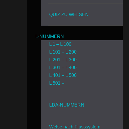
QUIZ ZU WELSEN
L-NUMMERN
L 1 – L 100
L 101 – L 200
L 201 – L 300
L 301 – L 400
L 401 – L 500
L 501 –
LDA-NUMMERN
Welse nach Flusssystem