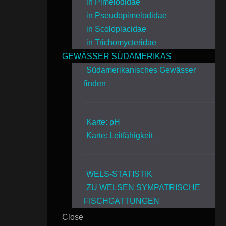
in Pimelodidae
in Pseudopimelodidae
in Scoloplacidae
in Trichomycteridae
GEWÄSSER SÜDAMERIKAS
Südamerikanisches Gewässer
finden
Karte: pH
Karte: Leitfähigkeit
WELS-STATISTIK
ZU WELSEN SYMPATRISCHE
FISCHGATTUNGEN
Close