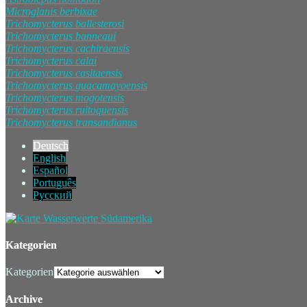
Microglanis
berbixae
Trichomycterus
ballesterosi
Trichomycterus
banneaui
Trichomycterus
cachiraensis
Trichomycterus
calai
Trichomycterus
casitaensis
Trichomycterus
guacamayoensis
Trichomycterus
mogotensis
Trichomycterus
ruitoquensis
Trichomycterus
transandianus
Deutsch
English
Español
Português
Русский
Kategorien
Kategorien
Archive