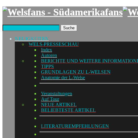
Suche
NEUIGKEITEN
WELS-PRESSESCHAU
Index
Autoren
BERICHTE UND WEITERE INFORMATION
TIPPS
GRUNDLAGEN ZU L-WELSEN
Anatomie der L-Welse
Veranstaltungen
Auf Tour
NEUE ARTIKEL
BELIEBTESTE ARTIKEL
LITERATUREMPFEHLUNGEN