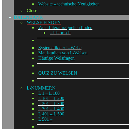
Website – technische Neuigkeiten
Close
DATENBANK
WELSE FINDEN
Wels-Literatur/Quellen finden
– historisch
Systematik der L-Welse
Maulstudien von L-Welsen
Häufige Welsfragen
QUIZ ZU WELSEN
L-NUMMERN
L 1 – L 100
L 101 – L 200
L 201 – L 300
L 301 – L 400
L 401 – L 500
L 501 –