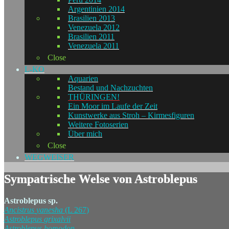
Argentinien 2014
Brasilien 2013
Venezuela 2012
Brasilien 2011
Venezuela 2011
Close
L-KO
Aquarien
Bestand und Nachzuchten
THÜRINGEN!
Ein Moor im Laufe der Zeit
Kunstwerke aus Stroh – Kirmesfiguren
Weitere Fotoserien
Über mich
Close
WEGWEISER
Sympatrische Welse von Astroblepus
Astroblepus sp.
Ancistrus
yanesha
(L 267)
Astroblepus
grixalvii
Astroblepus
homodon