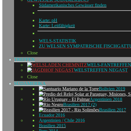
Südamerikanisches Gewässer finden
Karte: pH
Karte: Leitfähigkeit
WELS-STATISTIK
ZU WELSEN SYMPATRISCHE FISCHGAT
Close
TREFFEN
WELS-FANTREFFEN
WELSTREFFEN NEGAST
Close
SÜDAMERIKA
Bolivien 2019
Argentinien 2018
Brasilien 2017 (2)
Brasilien 2017
Ecuador 2016
Argentinien / Chile 2016
Brasilien 2015
Peru 2014