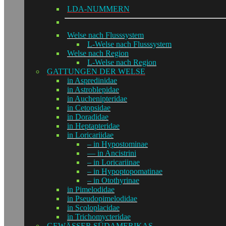
LDA-NUMMERN
Welse nach Flusssystem
L-Welse nach Flusssystem
Welse nach Region
L-Welse nach Region
GATTUNGEN DER WELSE
in Aspredinidae
in Astroblepidae
in Auchenipteridae
in Cetopsidae
in Doradidae
in Heptapteridae
in Loricariidae
– in Hypostominae
— in Ancistrini
– in Loricariinae
– in Hypoptopomatinae
– in Otothyrinae
in Pimelodidae
in Pseudopimelodidae
in Scoloplacidae
in Trichomycteridae
GEWÄSSER SÜDAMERIKAS