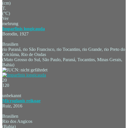
(cm)
T.
(°C)
Ver
mehrung
Imparfinis longicauda
Borodin, 1927
Brasilien
rio Paraná, rio São Francisco, rio Tocantins, rio Grande, rio Preto do
Criciúma, Rio de Ondas
(Mato Grosso do Sul, São Paulo, Paraná, Tocantins, Minas Gerais,
Bahia)
20
120
unbekannt
Microglanis reikoae
Ruiz, 2016
Brasilien
Rio dos Angicos
(Bahia)