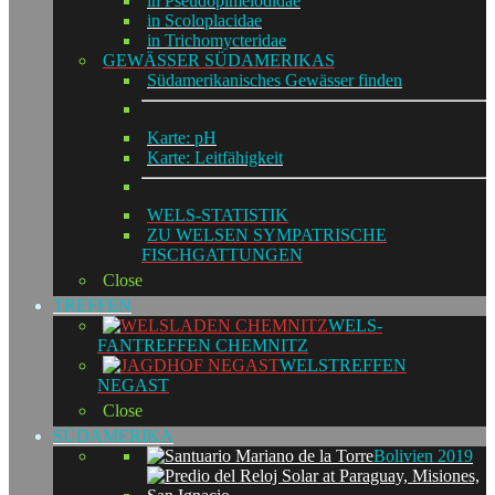
in Pseudopimelodidae
in Scoloplacidae
in Trichomycteridae
GEWÄSSER SÜDAMERIKAS
Südamerikanisches Gewässer finden
Karte: pH
Karte: Leitfähigkeit
WELS-STATISTIK
ZU WELSEN SYMPATRISCHE
FISCHGATTUNGEN
Close
TREFFEN
WELS-
FANTREFFEN CHEMNITZ
WELSTREFFEN
NEGAST
Close
SÜDAMERIKA
Bolivien 2019