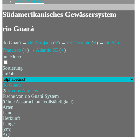
WEGWEISER
Südamerikanisches Gewässersystem
rio Guará
rio Guará →
rio Arrojado
(
⪪
) →
rio Corrente
(
⪪
) →
rio São
Francisco
(
⪪
) →
Atlantic SE
(
⪪
)
nur Flüsse
Sortierung
auf/ab
rio Guará
⊗
río dos Angicos
Fische von rio Guará-System
(Ohne Anspruch auf Vollständigkeit)
Arten
Land
Herkunft
Länge
(cm)
AQ