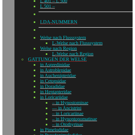
L 401 – L 500
L 501 –
LDA-NUMMERN
Welse nach Flusssystem
L-Welse nach Flusssystem
Welse nach Region
L-Welse nach Region
GATTUNGEN DER WELSE
in Aspredinidae
in Astroblepidae
in Auchenipteridae
in Cetopsidae
in Doradidae
in Heptapteridae
in Loricariidae
– in Hypostominae
— in Ancistrini
– in Loricariinae
– in Hypoptopomatinae
– in Otothyrinae
in Pimelodidae