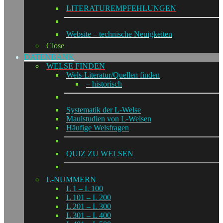
LITERATUREMPFEHLUNGEN
Website – technische Neuigkeiten
Close
DATENBANK
WELSE FINDEN
Wels-Literatur/Quellen finden
– historisch
Systematik der L-Welse
Maulstudien von L-Welsen
Häufige Welsfragen
QUIZ ZU WELSEN
L-NUMMERN
L 1 – L 100
L 101 – L 200
L 201 – L 300
L 301 – L 400