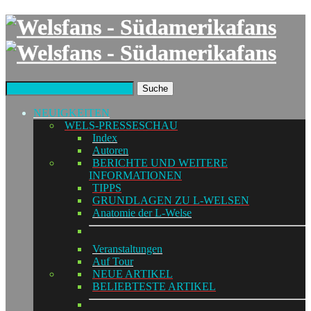
Suche
NEUIGKEITEN
WELS-PRESSESCHAU
Index
Autoren
BERICHTE UND WEITERE
INFORMATIONEN
TIPPS
GRUNDLAGEN ZU L-WELSEN
Anatomie der L-Welse
Veranstaltungen
Auf Tour
NEUE ARTIKEL
BELIEBTESTE ARTIKEL