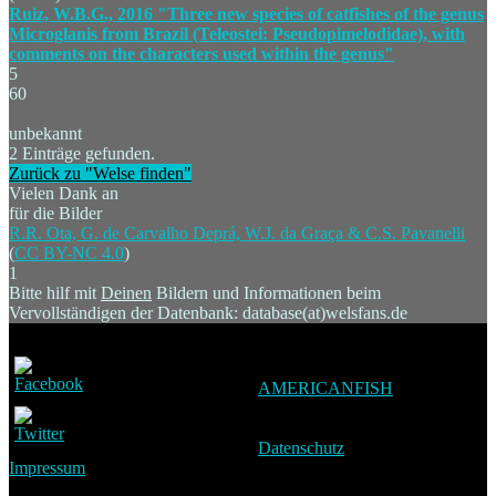
Ruiz, W.B.G., 2016 "Three new species of catfishes of the genus
Microglanis from Brazil (Teleostei: Pseudopimelodidae), with
comments on the characters used within the genus"
5
60
unbekannt
2 Einträge gefunden.
Zurück zu "Welse finden"
Vielen Dank an
für die Bilder
R.R. Ota, G. de Carvalho Deprá, W.J. da Graça & C.S. Pavanelli
(
CC BY-NC 4.0
)
1
Bitte hilf mit
Deinen
Bildern und Informationen beim
Vervollständigen der Datenbank: database(at)welsfans.de
AMERICANFISH
Datenschutz
Impressum