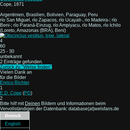
Cope, 1871
Argentinien, Brasilien, Bolivien, Paraguay, Peru
río San Miguel, río Zapacos, río Ucayali-, rio Madeira-; río
Beni-; río Paraná-Einzug, río Ampiyacu, río Matos, río Ichilo
(Loreto, Amazonas (BRA), Beni)
4
60
25 - 30
unbekannt
2 Einträge gefunden.
Zurück zu "Welse finden"
Vielen Dank an
für die Bilder
Enrico Richter
1
E.D. Cope
(
PD
)
2
Bitte hilf mit
Deinen
Bildern und Informationen beim
Vervollständigen der Datenbank: database(at)welsfans.de
Deutsch
English