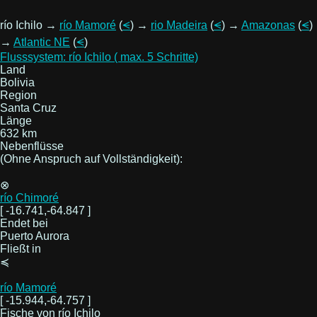
río Ichilo →
río Mamoré
(
⪪
) →
rio Madeira
(
⪪
) →
Amazonas
(
⪪
)
→
Atlantic NE
(
⪪
)
Flusssystem: río Ichilo ( max. 5 Schritte)
Land
Bolivia
Region
Santa Cruz
Länge
632 km
Nebenflüsse
(Ohne Anspruch auf Vollständigkeit):
⊗
río Chimoré
[ -16.741,-64.847 ]
Endet bei
Puerto Aurora
Fließt in
≼
río Mamoré
[ -15.944,-64.757 ]
Fische von río Ichilo