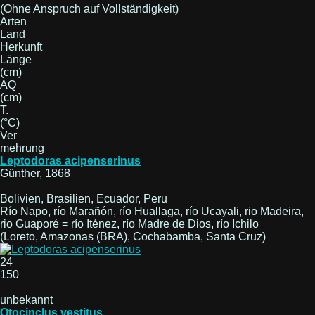
(Ohne Anspruch auf Vollständigkeit)
Arten
Land
Herkunft
Länge
(cm)
AQ
(cm)
T.
(°C)
Ver
mehrung
Leptodoras acipenserinus
Günther, 1868
Bolivien, Brasilien, Ecuador, Peru
Río Napo, río Marañón, río Huallaga, río Ucayali, rio Madeira,
rio Guaporé = río Iténez, río Madre de Dios, río Ichilo
(Loreto, Amazonas (BRA), Cochabamba, Santa Cruz)
24
150
unbekannt
Otocinclus vestitus