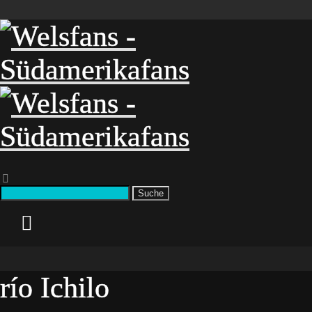
Suche
río Ichilo