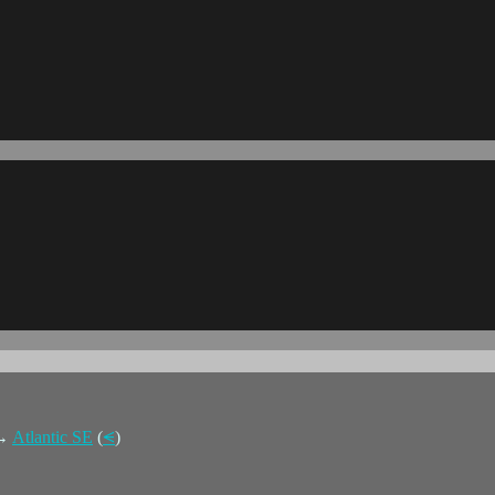
 →
Atlantic SE
(
⪪
)