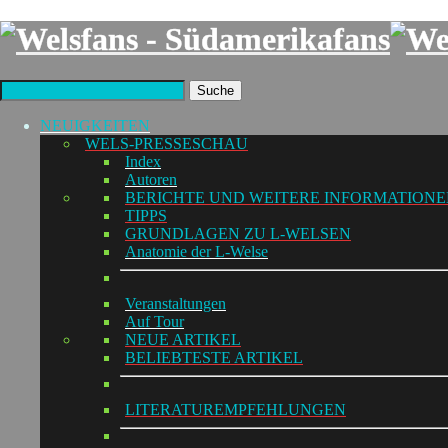
Suche
NEUIGKEITEN
WELS-PRESSESCHAU
Index
Autoren
BERICHTE UND WEITERE INFORMATION
TIPPS
GRUNDLAGEN ZU L-WELSEN
Anatomie der L-Welse
Veranstaltungen
Auf Tour
NEUE ARTIKEL
BELIEBTESTE ARTIKEL
LITERATUREMPFEHLUNGEN