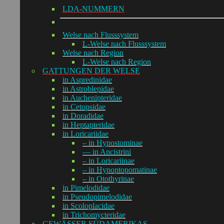
LDA-NUMMERN
Welse nach Flusssystem
L-Welse nach Flusssystem
Welse nach Region
L-Welse nach Region
GATTUNGEN DER WELSE
in Aspredinidae
in Astroblepidae
in Auchenipteridae
in Cetopsidae
in Doradidae
in Heptapteridae
in Loricariidae
– in Hypostominae
— in Ancistrini
– in Loricariinae
– in Hypoptopomatinae
– in Otothyrinae
in Pimelodidae
in Pseudopimelodidae
in Scoloplacidae
in Trichomycteridae
GEWÄSSER SÜDAMERIKAS