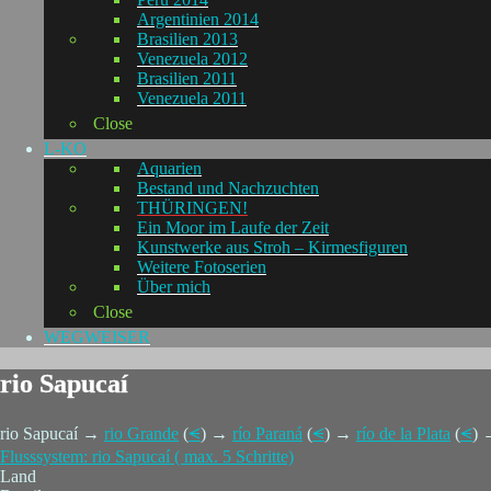
Argentinien 2014
Brasilien 2013
Venezuela 2012
Brasilien 2011
Venezuela 2011
Close
L-KO
Aquarien
Bestand und Nachzuchten
THÜRINGEN!
Ein Moor im Laufe der Zeit
Kunstwerke aus Stroh – Kirmesfiguren
Weitere Fotoserien
Über mich
Close
WEGWEISER
rio Sapucaí
rio Sapucaí →
rio Grande
(
⪪
) →
río Paraná
(
⪪
) →
río de la Plata
(
⪪
)
Flusssystem: rio Sapucaí ( max. 5 Schritte)
Land