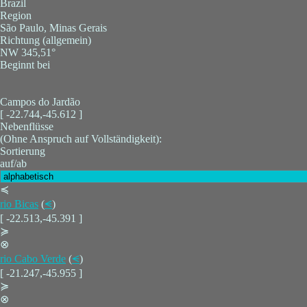
Brazil
Region
São Paulo, Minas Gerais
Richtung (allgemein)
NW 345,51°
Beginnt bei
Campos do Jardão
[ -22.744,-45.612 ]
Nebenflüsse
(Ohne Anspruch auf Vollständigkeit):
Sortierung
auf/ab
≼
rio Bicas
(
⪪
)
[ -22.513,-45.391 ]
≽
⊗
rio Cabo Verde
(
⪪
)
[ -21.247,-45.955 ]
≽
⊗