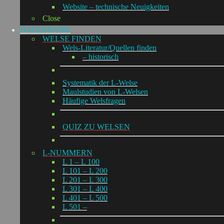
Website – technische Neuigkeiten
Close
DATENBANK
WELSE FINDEN
Wels-Literatur/Quellen finden
– historisch
Systematik der L-Welse
Maulstudien von L-Welsen
Häufige Welsfragen
QUIZ ZU WELSEN
L-NUMMERN
L 1 – L 100
L 101 – L 200
L 201 – L 300
L 301 – L 400
L 401 – L 500
L 501 –