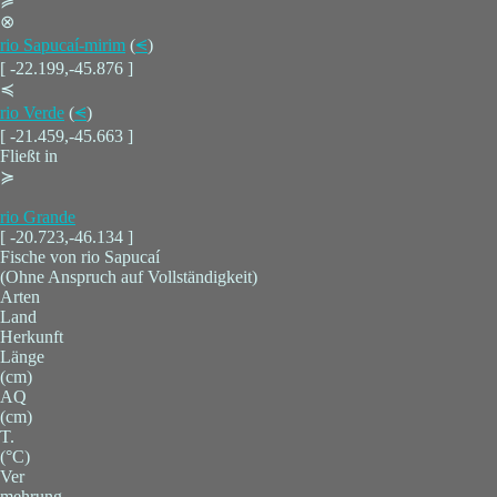
≽
⊗
rio Sapucaí-mirim
(
⪪
)
[ -22.199,-45.876 ]
≼
rio Verde
(
⪪
)
[ -21.459,-45.663 ]
Fließt in
≽
rio Grande
[ -20.723,-46.134 ]
Fische von rio Sapucaí
(Ohne Anspruch auf Vollständigkeit)
Arten
Land
Herkunft
Länge
(cm)
AQ
(cm)
T.
(°C)
Ver
mehrung