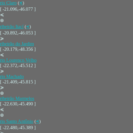
rio Claro
(
⪪
)
[ -21.096,-46.077 ]
≼
⊗
ribeirão Itací
(
⪪
)
[ -20.892,-46.053 ]
≽
ribeirão do Jardim
[ -20.179,-48.356 ]
≼
rio Lourenço Velho
[ -22.372,-45.512 ]
≽
rio Machado
[ -21.409,-45.815 ]
≽
⊗
ribeirão Marmelos
[ -22.630,-45.490 ]
≼
⊗
rio Santo Antônio
(
⪪
)
[ -22.480,-45.389 ]