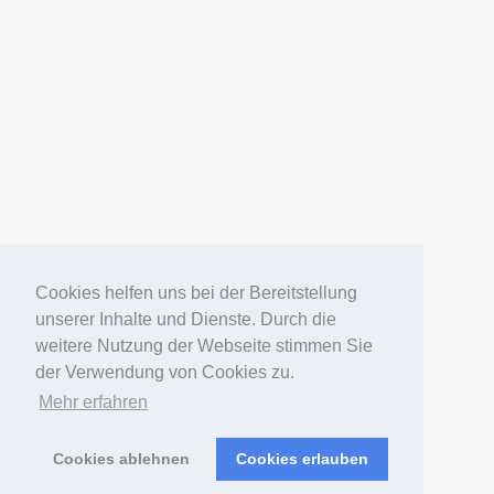
Datenschutz
Impressum
Deutsch
English
Español
Português
Русский
Cookies helfen uns bei der Bereitstellung
unserer Inhalte und Dienste. Durch die
weitere Nutzung der Webseite stimmen Sie
© 2006 – 2026 Elko Kinlechner
der Verwendung von Cookies zu.
Mehr erfahren
Südamerikafans – Welsfans
präsentiert von
WordPress
Cookies ablehnen
Cookies erlauben