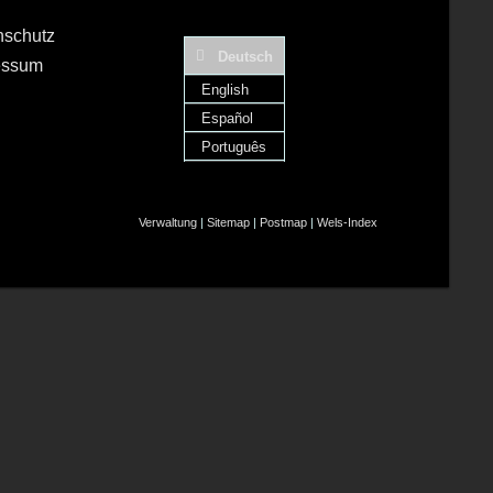
nschutz
Deutsch
essum
English
Español
Português
Verwaltung
|
Sitemap
|
Postmap
|
Wels-Index