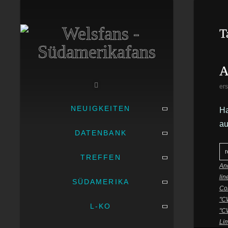
T
A
ers
NEUIGKEITEN
Ha
au
DATENBANK
r
TREFFEN
Anc
li
SÜDAMERIKA
Co
"C
L-KO
"C
Lim