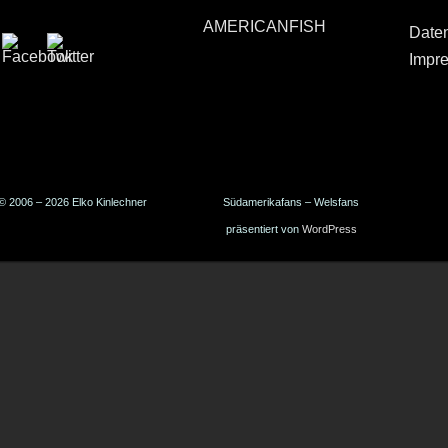
AMERICANFISH
Date
Impr
© 2006 – 2026 Elko Kinlechner
Südamerikafans – Welsfans
präsentiert von
WordPress