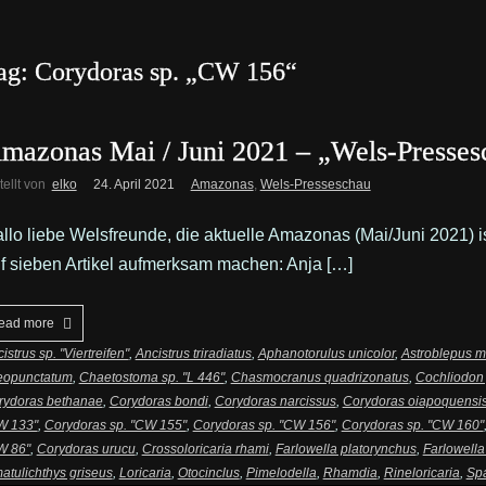
ag: Corydoras sp. „CW 156“
mazonas Mai / Juni 2021 – „Wels-Presses
tellt von
elko
24. April 2021
Amazonas
,
Wels-Presseschau
llo liebe Welsfreunde, die aktuelle Amazonas (Mai/Juni 2021) 
f sieben Artikel aufmerksam machen: Anja […]
ead more
istrus sp. "Viertreifen"
,
Ancistrus triradiatus
,
Aphanotorulus unicolor
,
Astroblepus m
neopunctatum
,
Chaetostoma sp. "L 446"
,
Chasmocranus quadrizonatus
,
Cochliodon
rydoras bethanae
,
Corydoras bondi
,
Corydoras narcissus
,
Corydoras oiapoquensi
W 133"
,
Corydoras sp. "CW 155"
,
Corydoras sp. "CW 156"
,
Corydoras sp. "CW 160"
W 86"
,
Corydoras urucu
,
Crossoloricaria rhami
,
Farlowella platorynchus
,
Farlowella 
atulichthys griseus
,
Loricaria
,
Otocinclus
,
Pimelodella
,
Rhamdia
,
Rineloricaria
,
Spa