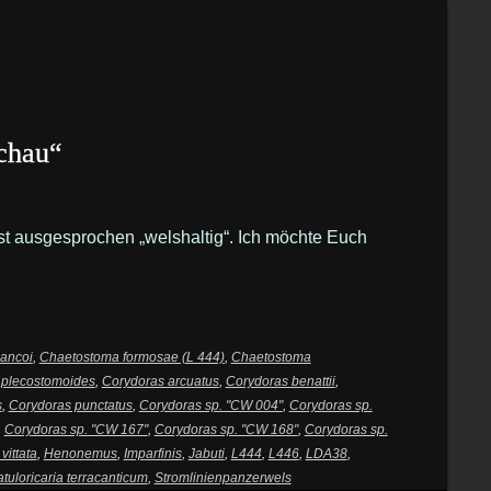
chau“
ist ausgesprochen „welshaltig“. Ich möchte Euch
ancoi
,
Chaetostoma formosae (L 444)
,
Chaetostoma
 plecostomoides
,
Corydoras arcuatus
,
Corydoras benattii
,
s
,
Corydoras punctatus
,
Corydoras sp. "CW 004"
,
Corydoras sp.
,
Corydoras sp. "CW 167"
,
Corydoras sp. "CW 168"
,
Corydoras sp.
vittata
,
Henonemus
,
Imparfinis
,
Jabuti
,
L444
,
L446
,
LDA38
,
tuloricaria terracanticum
,
Stromlinienpanzerwels