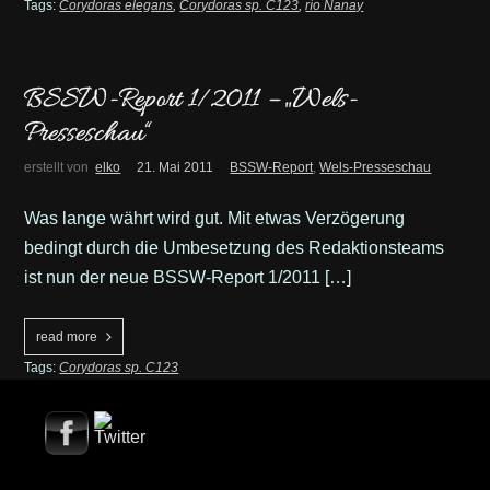
Tags:
Corydoras elegans
,
Corydoras sp. C123
,
río Nanay
BSSW-Report 1/2011 – „Wels-
Presseschau“
erstellt von
elko
21. Mai 2011
BSSW-Report
,
Wels-Presseschau
Was lange währt wird gut. Mit etwas Verzögerung
bedingt durch die Umbesetzung des Redaktionsteams
ist nun der neue BSSW-Report 1/2011 […]
read more
Tags:
Corydoras sp. C123