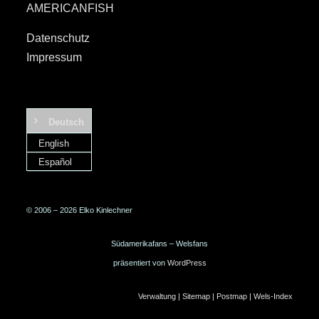
AMERICANFISH
Datenschutz
Impressum
Deutsch
English
Español
© 2006 – 2026 Elko Kinlechner
Südamerikafans – Welsfans
präsentiert von
WordPress
Verwaltung
|
Sitemap
|
Postmap
|
Wels-Index