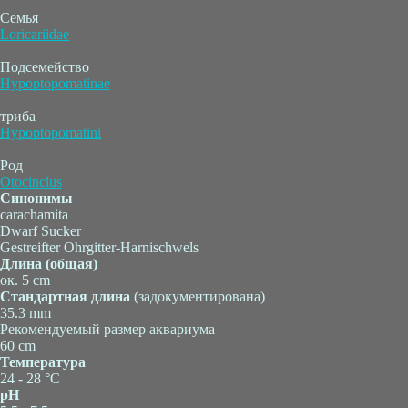
Семья
Loricariidae
Подсемейство
Hypoptopomatinae
триба
Hypoptopomatini
Род
Otocinclus
Синонимы
carachamita
Dwarf Sucker
Gestreifter Ohrgitter-Harnischwels
Длина (общая)
ок. 5 cm
Стандартная длина
(задокументирована)
35.3 mm
Рекомендуемый размер аквариума
60 cm
Температура
24 - 28 °C
pH