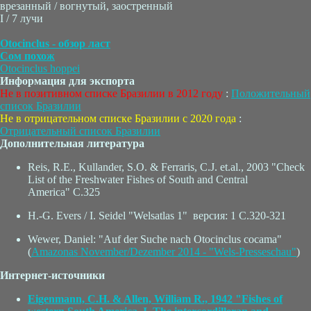
врезанный / вогнутый, заостренный
I / 7 лучи
Otocinclus - обзор ласт
Сом похож
Otocinclus hoppei
Информация для экспорта
Не в позитивном списке Бразилии в 2012 году
:
Положительный
список Бразилии
Не в отрицательном списке Бразилии с 2020 года
:
Отрицательный список Бразилии
Дополнительная литература
Reis, R.E., Kullander, S.O. & Ferraris, C.J. et.al., 2003 "Check
List of the Freshwater Fishes of South and Central
America" C.325
H.-G. Evers / I. Seidel "Welsatlas 1" версия: 1 C.320-321
Wewer, Daniel: "Auf der Suche nach Otocinclus cocama"
(
Amazonas November/Dezember 2014 - "Wels-Presseschau"
)
Интернет-источники
Eigenmann, C.H. & Allen, William R., 1942 "Fishes of