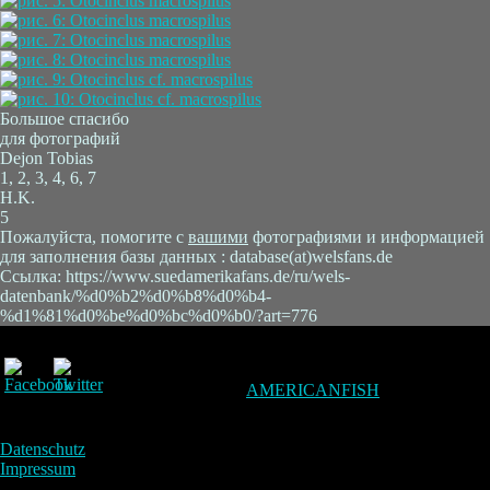
Большое спасибо
для фотографий
Dejon Tobias
1, 2, 3, 4, 6, 7
H.K.
5
Пожалуйста, помогите с
вашими
фотографиями и информацией
для заполнения базы данных : database(at)welsfans.de
Ссылка: https://www.suedamerikafans.de/ru/wels-
datenbank/%d0%b2%d0%b8%d0%b4-
%d1%81%d0%be%d0%bc%d0%b0/?art=776
AMERICANFISH
Datenschutz
Impressum