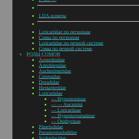
LDA-номера
Loricariidae по регионам
Сомы по регионам
Loricariidae по речной системе
Сомы по речной системе
РОДЫ СОМОВ
Aspredinidae
Astroblepidae
Auchenipteridae
Cetopsidae
Doradidae
Heptapteridae
Loricariidae
— Hypostominae
— — Ancistrini
— Loricariinae
— Hypoptopomatinae
— Otothyrinae
Pimelodidae
Pseudopimelodidae
Scoloplacidae