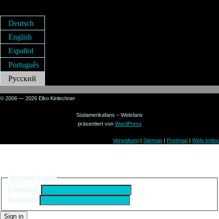
Deutsch
English
Español
Português
Русский
© 2006 — 2026 Elko Kinlechner
Südamerikafans – Welsfans
präsentiert von
WordPress
Verwaltung
|
Sitemap
|
Postmap
|
Wels-Index
Sign in to your account
Account Login
Username
Password
Sign in