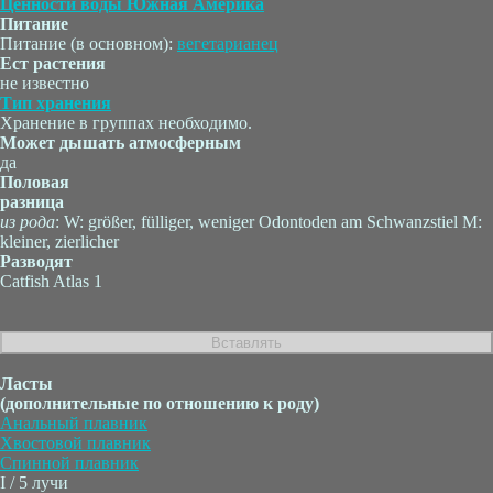
Ценности воды Южная Америка
Питание
Питание (в основном):
вегетарианец
Ест растения
не известно
Тип хранения
Хранение в группах необходимо.
Может дышать атмосферным
да
Половая
разница
из рода
: W: größer, fülliger, weniger Odontoden am Schwanzstiel M:
kleiner, zierlicher
Разводят
Catfish Atlas 1
Ласты
(дополнительные по отношению к роду)
Анальный плавник
Хвостовой плавник
Спинной плавник
I / 5 лучи