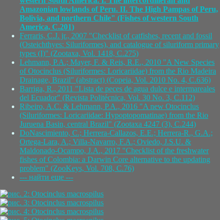
western South America. I. The intercordilleran and
Amazonian lowlands of Peru. II. The High Pampas of Peru,
Bolivia, and northern Chile" (Fishes of western South
America, C.201)
Ferraris, C.J. jr., 2007 "Checklist of catfishes, recent and fossil
(Osteichthyes: Siluriformes), and catalogue of siluriform primary
types (I)" (Zootaxa, Vol. 1418, C.275)
Lehmann, P.A.; Mayer, F. & Reis, R.E., 2010 "A New Species
of Otocinclus (Siluriformes: Loricariidae) from the Rio Madeira
Drainage, Brazil" (abstract) (Copeia, Vol. 2010 No. 4, C.636)
Barriga, R., 2011 "Lista de peces de agua dulce e intermareales
del Ecuador" (Revista Politécnica, Vol. 30 No. 3, C.112)
Ribeiro, A.C. & Lehmann, P.A., 2016 "A new Otocinclus
(Siluriformes: Loricariidae: Hypoptopomatinae) from the Rio
Juruena Basin, central Brazil" (Zootaxa 4247 (3), C.244)
DoNascimiento, C.; Herrera-Callazos, E.E.; Herrera-R., G.A.;
Ortega-Lara, A.; Villa-Navarro, F.A.; Oviedo, J.S.U. &
Maldonado-Ocampo, J.A., 2017 "Checklist of the freshwater
fishes of Colombia: a Darwin Core alternative to the updating
problem" (ZooKeys, Vol. 708, C.76)
--- найти еще ---