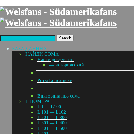
Search
БАЗА ДАННЫХ
НАЙДИ СОМА
Найти документы
— исторический
Роты Loricariidae
Викторина про сома
L-НОМЕРА
L 1 — L100
L 101 — L102
L 201 — L 300
L 301 — L 400
L 401 — L 500
L 501 —