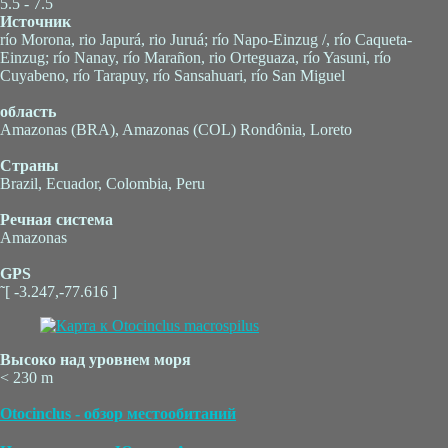
5.5 - 7.5
Источник
río Morona, rio Japurá, rio Juruá; río Napo-Einzug /, río Caqueta-
Einzug; río Nanay, río Marañon, rio Orteguaza, río Yasuni, río
Cuyabeno, río Tarapuy, río Sansahuari, río San Miguel
область
Amazonas (BRA), Amazonas (COL) Rondônia, Loreto
Страны
Brazil, Ecuador, Colombia, Peru
Речная система
Amazonas
GPS
˜[ -3.247,-77.616 ]
Высоко над уровнем моря
< 230 m
Otocinclus - обзор местообитаний