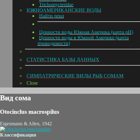
Trichomycteridae
ЮЖНОАМЕРИКАНСКИЕ ВОДЫ
Hайти реки
Ценности воды Южная Америка (карта pH)
Ценности воды в Южной Америке (карта
проводимости)
СТАТИСТИКА БАЗЫ ДАННЫХ
СИМПАТРИЧЕСКИЕ ВИДЫ РЫБ СОМАМ
Close
Вид сома
Otocinclus macrospilus
Eigenmann & Allen, 1942
Классификация