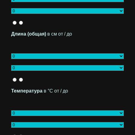
Длина (общая)
в см от / до
Температура
в °C от / до