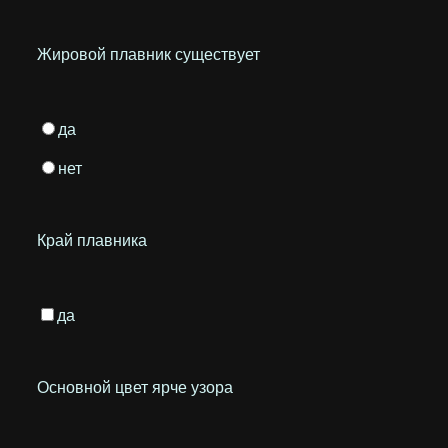
Жировой плавник существует
да
нет
Край плавника
да
Основной цвет ярче узора