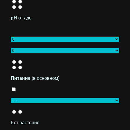
pH
от / до
Питание
(в основном)
Ест растения