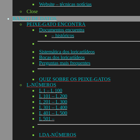
Website – técnicas notícias
Close
BANCO DE DATOS
PEIXE-GATO ENCONTRA
Documentos encuentra
– históricos
Sistemática dos loricariídeos
Bocas dos loricariídeos
Perguntas mais frequentes
QUIZ SOBRE OS PEIXE-GATOS
L-NÚMEROS
L 1 – L 100
L 101 – L 200
L 201 – L 300
L 301 – L 400
L 401 – L 500
L 501 –
LDA-NÚMEROS