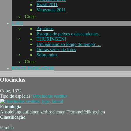
Brasil 2011
Venezuela 2011
Close
L-KO
Aquários
Estoque de peixes e descendentes
THÜRINGEN!
Um pântano ao longo do tempo …
Outras séries de fotos
Sobre mim
Close
POSTE INDICADOR
Otocinclus
Cope, 1872
Tipo de espécies:
Otocinclus
vestitus
Etimologia
Anspielung auf einen zerbrochenen Trommelfellknochen
Classificação
Família