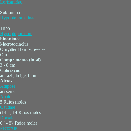
Loricariidae
Subfamília
Hypoptopomatinae
Tribo
Hypoptopomatini
Sinônimos
Macrotocinclus
Ohrgitter-Harnischwelse
Oto
Comprimento (total)
3 - 8 cm
Coloração
antrazit, beige, braun
Aletas
Adipose
aussente
Anale
5 Raios moles
Caudale
(13 - ) 14 Raios moles
Dorsale
6 ( - 8) Raios moles
Pectorale