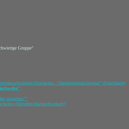
 schwierige Gruppe"
rtenbeschreibung Otocinclus - Ohrgitterharnischwelse" (Frischfisch)
ischwelse"
the aquarium""
cinclen (Ohrgitter-Harnischwelsen)"