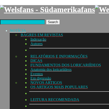
Search
NOTÍCIA
BAGRES EM REVISTAS
Indexação
Autores
RELATÓRIOS E INFORMAÇÕES
DICAS
FUNDAMENTOS DOS LORICARIÍDEOS
Anatomia dos loricariídeos
Eventos
Em digressão
NOVOS ARTIGOS
OS ARTIGOS MAIS POPULARES
LEITURA RECOMENDADA