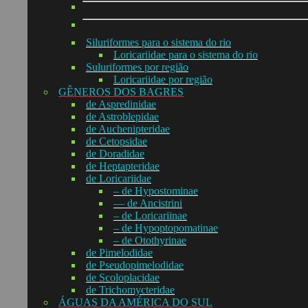
Siluriformes para o sistema do rio
Loricariidae para o sistema do rio
Suluriformes por região
Loricariidae por região
GÊNEROS DOS BAGRES
de Aspredinidae
de Astroblepidae
de Auchenipteridae
de Cetopsidae
de Doradidae
de Heptapteridae
de Loricariidae
– de Hypostominae
— de Ancistrini
– de Loricariinae
– de Hypoptopomatinae
– de Otothyrinae
de Pimelodidae
de Pseudopimelodidae
de Scoloplacidae
de Trichomycteridae
ÁGUAS DA AMÉRICA DO SUL