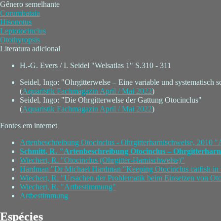
Gênero semelhante
Corumbataia
Hisonotus
Leptotocinclus
Otothyropsis
Literatura adicional
H.-G. Evers / I. Seidel "Welsatlas 1" S.310 - 311
Seidel, Ingo: "Ohrgitterwelse – Eine variable und systematisch
(
Aquaristik Fachmagazin April / Mai 2022
)
Seidel, Ingo: "Die Ohrgitterwelse der Gattung Otocinclus"
(
Aquaristik Fachmagazin April / Mai 2022
)
Fontes em internet
Artenbeschreibung Otocinclus - Ohrgitterharnischwelse, 2010 "A
Schmitt, R. "Artenbeschreibung Otocinclus – Ohrgitterharn
Wiechert, R. "Otocinclus (Ohrgitter-Harnischwelse)"
Hardman "Dr Michael Hardman "Keeping Otocinclus catfish in 
Wiechert, R. "Ursachen der Problematik beim Einsetzen von Oto
Wiechert, R. "Artbestimmung"
Artbestimmung
Espécies