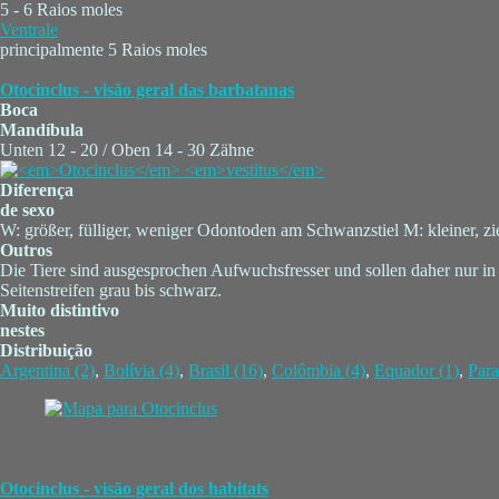
5 - 6 Raios moles
Ventrale
principalmente 5 Raios moles
Otocinclus - visão geral das barbatanas
Boca
Mandíbula
Unten 12 - 20 / Oben 14 - 30 Zähne
Diferença
de sexo
W: größer, fülliger, weniger Odontoden am Schwanzstiel M: kleiner, zie
Outros
Die Tiere sind ausgesprochen Aufwuchsfresser und sollen daher nur in
Seitenstreifen grau bis schwarz.
Muito distintivo
nestes
Distribuição
Argentina (2)
,
Bolívia (4)
,
Brasil (16)
,
Colômbia (4)
,
Equador (1)
,
Para
Otocinclus - visão geral dos habitats