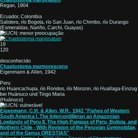
Regan, 1904
Ecuador, Colombia
Salidero, río Bogota, río San Juan, río Chimbo, río Durango
(Esmeraldas, Nariño, Carchi, Guayas)
19
120
desconhecido
Chaetostoma marmorescens
Eigenmann & Allen, 1942
Peru
río Huancachupa, río Rondos, río Monzon, río Huallaga-Einzug
bei Huánuco und Tingo Maria
(Huánuco)
Eigenmann, C.H. & Allen, W.R., 1942 "Fishes of Western
South America I. The Intercordilleran an Amazonian
Lowlands of Peru II. The High Pampas of Peru, Bolivia, and
Nothern Chile - With Revision of the Peruvian Gymnotidae,
and of the Genus ORESTIAS"