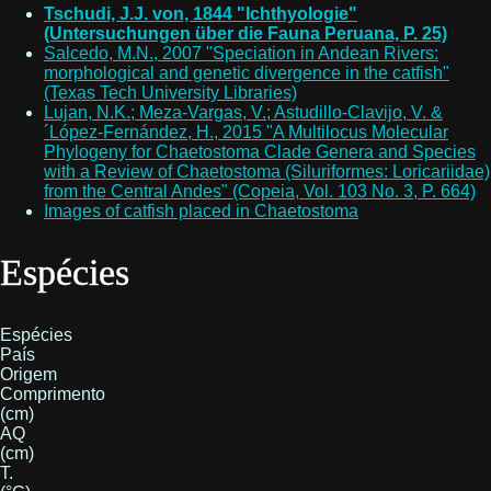
Tschudi, J.J. von, 1844 "Ichthyologie"
(Untersuchungen über die Fauna Peruana, P. 25)
Salcedo, M.N., 2007 "Speciation in Andean Rivers:
morphological and genetic divergence in the catfish"
(Texas Tech University Libraries)
Lujan, N.K.; Meza-Vargas, V.; Astudillo-Clavijo, V. &
´López-Fernández, H., 2015 "A Multilocus Molecular
Phylogeny for Chaetostoma Clade Genera and Species
with a Review of Chaetostoma (Siluriformes: Loricariidae)
from the Central Andes" (Copeia, Vol. 103 No. 3, P. 664)
Images of catfish placed in Chaetostoma
Espécies
Espécies
País
Origem
Comprimento
(cm)
AQ
(cm)
T.