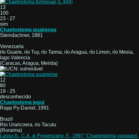
13
100
23 - 27
sim
Chaetostoma guairense
Steindachner, 1881
Venezuela
río Guaire, río Tuy, río Tarma, río Aragua, río Limon, río Mesia,
lago Valencia
(Caracas, Aragua, Merida)
12
80
19 - 25
desconhecido
Chaetostoma jegui
Rapp Py-Daniel, 1991
Brazil
Rio Uraricoera, rio Tacutu
(Roraima)
Lasso A., C.A. & Provenzano, F., 1997 "Chaetostoma vasquezi,