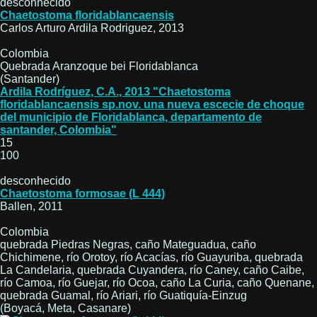
desconhecido
Chaetostoma floridablancaensis
Carlos Arturo Ardila Rodriguez, 2013
Colombia
Quebrada Aranzoque bei Floridablanca
(Santander)
Ardila Rodríguez, C.A., 2013 "Chaetostoma
floridablancaensis sp.nov. una nueva escecie de choque
del municipio de Floridablanca, departamento de
santander, Colombia"
15
100
desconhecido
Chaetostoma formosae (L 444)
Ballen, 2011
Colombia
quebrada Piedras Negras, caño Mateguadua, caño
Chichimene, río Orotoy, río Acacías, río Guayuriba, quebrada
La Candelaria, quebrada Cuyandera, río Caney, caño Caibe,
río Camoa, río Guejar, río Ocoa, caño La Curia, caño Quenane,
quebrada Guamal, río Ariari, río Guatiquía-Einzug
(Boyacá, Meta, Casanare)