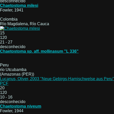
desconhecido
Chaetostoma milesi
Fowler, 1941
Colombia
Río Magdalena, Río Cauca
15
120
21 - 27
desconhecido
Chaetostoma sp. aff. mollinasum "L 336"
Peru
río Utcubamba
(Amazonas (PER))
Lucanus, Oliver, 2003 "Neue Gebirgs-Harnischwelse aus Peru"
PCF
20
120
10 - 16
desconhecido
Chaetostoma niveum
Fowler, 1944