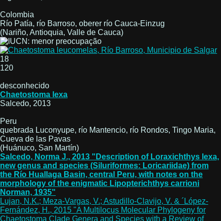
Colombia
Río Patía, río Barroso, oberer río Cauca-Einzug
(Nariño, Antioquia, Valle de Cauca)
18
120
desconhecido
Chaetostoma lexa
Salcedo, 2013
Peru
quebrada Luconyupe, río Mantencio, río Rondos, Tingo Maria,
Cueva de las Pavas
(Huánuco, San Martín)
Salcedo, Norma J., 2013 "Description of Loraxichthys lexa,
new genus and species (Siluriformes: Loricariidae) from
the Río Huallaga Basin, central Peru, with notes on the
morphology of the enigmatic Lipopterichthys carrioni
Norman, 1935"
Lujan, N.K.; Meza-Vargas, V.; Astudillo-Clavijo, V. & ´López-
Fernández, H., 2015 "A Multilocus Molecular Phylogeny for
Chaetostoma Clade Genera and Species with a Review of