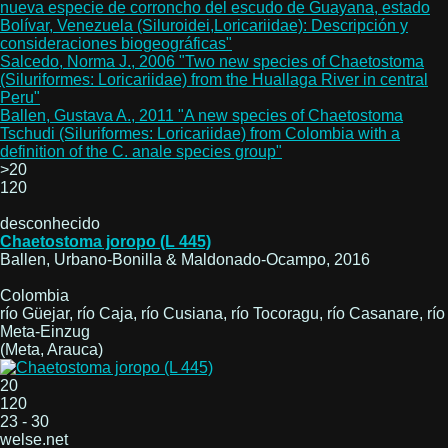
nueva especie de corroncho del escudo de Guayana, estado
Bolívar, Venezuela (Siluroidei,Loricariidae): Descripción y
consideraciones biogeográficas"
Salcedo, Norma J., 2006 "Two new species of Chaetostoma
(Siluriformes: Loricariidae) from the Huallaga River in central
Peru"
Ballen, Gustava A., 2011 "A new species of Chaetostoma
Tschudi (Siluriformes: Loricariidae) from Colombia with a
definition of the C. anale species group"
>20
120
desconhecido
Chaetostoma joropo (L 445)
Ballen, Urbano-Bonilla & Maldonado-Ocampo, 2016
Colombia
río Güejar, río Caja, río Cusiana, río Tocoragu, río Casanare, río
Meta-Einzug
(Meta, Arauca)
20
120
23 - 30
welse.net