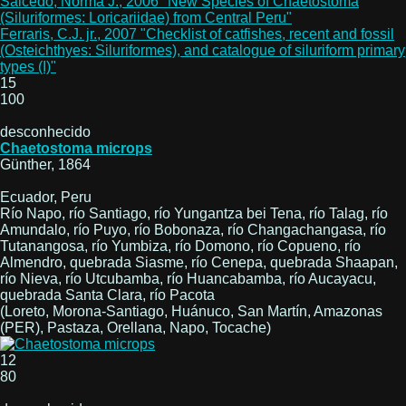
Salcedo, Norma J., 2006 "New Species of Chaetostoma
(Siluriformes: Loricariidae) from Central Peru"
Ferraris, C.J. jr., 2007 "Checklist of catfishes, recent and fossil
(Osteichthyes: Siluriformes), and catalogue of siluriform primary
types (I)"
15
100
desconhecido
Chaetostoma microps
Günther, 1864
Ecuador, Peru
Río Napo, río Santiago, río Yungantza bei Tena, río Talag, río
Amundalo, río Puyo, río Bobonaza, río Changachangasa, río
Tutanangosa, río Yumbiza, río Domono, río Copueno, río
Almendro, quebrada Siasme, río Cenepa, quebrada Shaapan,
río Nieva, río Utcubamba, río Huancabamba, río Aucayacu,
quebrada Santa Clara, río Pacota
(Loreto, Morona-Santiago, Huánuco, San Martín, Amazonas
(PER), Pastaza, Orellana, Napo, Tocache)
12
80