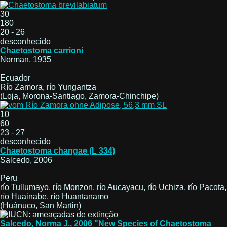
30
180
20 - 26
desconhecido
Chaetostoma carrioni
Norman, 1935
Ecuador
Río Zamora, río Yungantza
(Loja, Morona-Santiago, Zamora-Chinchipe)
10
60
23 - 27
desconhecido
Chaetostoma changae (L 334)
Salcedo, 2006
Peru
río Tullumayo, río Monzon, río Aucayacu, río Uchiza, río Pacota,
río Huainabe, río Huantanamo
(Huánuco, San Martin)
Salcedo, Norma J., 2006 "New Species of Chaetostoma