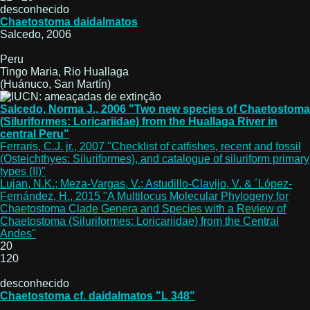
desconhecido
Chaetostoma daidalmatos
Salcedo, 2006
Peru
Tingo Maria, Rio Huallaga
(Huánuco, San Martín)
Salcedo, Norma J., 2006 "Two new species of Chaetostoma
(Siluriformes: Loricariidae) from the Huallaga River in
central Peru"
Ferraris, C.J. jr., 2007 "Checklist of catfishes, recent and fossil
(Osteichthyes: Siluriformes), and catalogue of siluriform primary
types (II)"
Lujan, N.K.; Meza-Vargas, V.; Astudillo-Clavijo, V. & ´López-
Fernández, H., 2015 "A Multilocus Molecular Phylogeny for
Chaetostoma Clade Genera and Species with a Review of
Chaetostoma (Siluriformes: Loricariidae) from the Central
Andes"
20
120
desconhecido
Chaetostoma cf. daidalmatos "L 348"