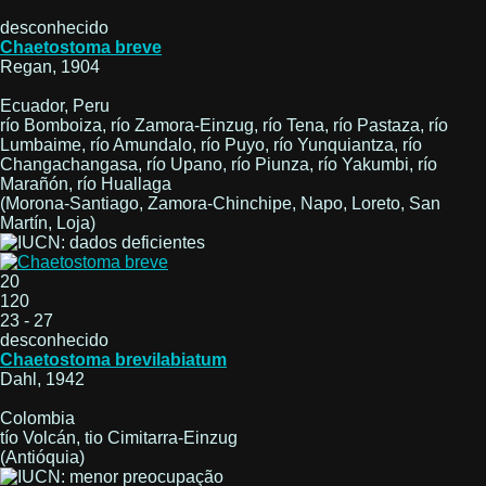
desconhecido
Chaetostoma breve
Regan, 1904
Ecuador, Peru
río Bomboiza, río Zamora-Einzug, río Tena, río Pastaza, río
Lumbaime, río Amundalo, río Puyo, río Yunquiantza, río
Changachangasa, río Upano, río Piunza, río Yakumbi, río
Marañón, río Huallaga
(Morona-Santiago, Zamora-Chinchipe, Napo, Loreto, San
Martín, Loja)
20
120
23 - 27
desconhecido
Chaetostoma brevilabiatum
Dahl, 1942
Colombia
tío Volcán, tio Cimitarra-Einzug
(Antióquia)