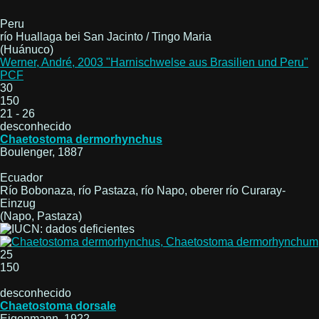
Peru
río Huallaga bei San Jacinto / Tingo Maria
(Huánuco)
Werner, André, 2003 "Harnischwelse aus Brasilien und Peru"
PCF
30
150
21 - 26
desconhecido
Chaetostoma dermorhynchus
Boulenger, 1887
Ecuador
Río Bobonaza, río Pastaza, río Napo, oberer río Curaray-
Einzug
(Napo, Pastaza)
25
150
desconhecido
Chaetostoma dorsale
Eigenmann, 1922