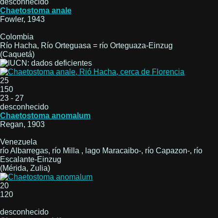
desconhecido
Chaetostoma anale
Fowler, 1943
Colombia
Río Hacha, Río Orteguasa = río Orteguaza-Einzug
(Caquetá)
25
150
23 - 27
desconhecido
Chaetostoma anomalum
Regan, 1903
Venezuela
río Albarregas, río Milla , lago Maracaibo-, río Capazon-, río
Escalante-Einzug
(Mérida, Zulia)
20
120
desconhecido