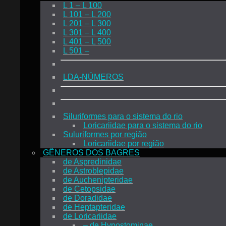
L 1 – L 100
L 101 – L 200
L 201 – L 300
L 301 – L 400
L 401 – L 500
L 501 –
LDA-NÚMEROS
Siluriformes para o sistema do rio
Loricariidae para o sistema do rio
Suluriformes por região
Loricariidae por região
GÊNEROS DOS BAGRES
de Aspredinidae
de Astroblepidae
de Auchenipteridae
de Cetopsidae
de Doradidae
de Heptapteridae
de Loricariidae
– de Hypostominae