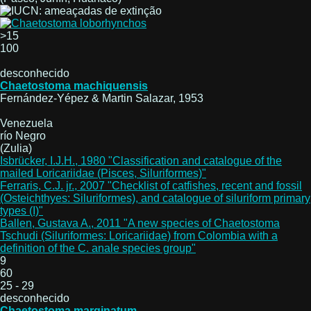
>15
100
desconhecido
Chaetostoma machiquensis
Fernández-Yépez & Martin Salazar, 1953
Venezuela
río Negro
(Zulia)
Isbrücker, I.J.H., 1980 "Classification and catalogue of the
mailed Loricariidae (Pisces, Siluriformes)"
Ferraris, C.J. jr., 2007 "Checklist of catfishes, recent and fossil
(Osteichthyes: Siluriformes), and catalogue of siluriform primary
types (I)"
Ballen, Gustava A., 2011 "A new species of Chaetostoma
Tschudi (Siluriformes: Loricariidae) from Colombia with a
definition of the C. anale species group"
9
60
25 - 29
desconhecido
Chaetostoma marginatum