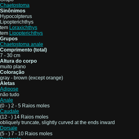
Chaetostoma
Sinônimos
Hypocolpterus
Lipopterichthys
tem
Loraxichthys
tem
Lipopterichthys
Grupos
Chaetostoma anale
Comprimento (total)
7 - 30 cm
Altura do corpo
muito plano
Coloração
gray - brown (except orange)
Aletas
Adipose
não tudo
Anale
(0 - ) 2 - 5 Raios moles
Caudale
(12 - ) 14 Raios moles
obliquely truncate, slightly curved at the ends inward
Dorsale
(5 - ) 7 - 10 Raios moles