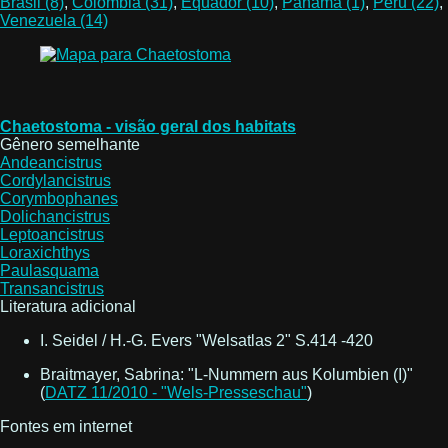
Brasil (8)
,
Colômbia (31)
,
Equador (10)
,
Panamá (1)
,
Peru (22)
,
Venezuela (14)
Chaetostoma - visão geral dos habitats
Gênero semelhante
Andeancistrus
Cordylancistrus
Corymbophanes
Dolichancistrus
Leptoancistrus
Loraxichthys
Paulasquama
Transancistrus
Literatura adicional
I. Seidel / H.-G. Evers "Welsatlas 2" S.414 -420
Braitmayer, Sabrina: "L-Nummern aus Kolumbien (I)"
(
DATZ 11/2010 - "Wels-Presseschau"
)
Fontes em internet