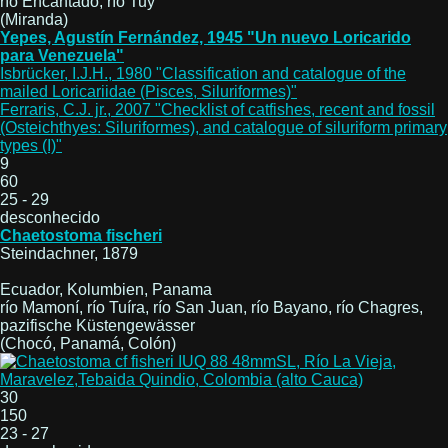
río Encantado, río Tuy
(Miranda)
Yepes, Agustín Fernández, 1945 "Un nuevo Loricarido
para Venezuela"
Isbrücker, I.J.H., 1980 "Classification and catalogue of the
mailed Loricariidae (Pisces, Siluriformes)"
Ferraris, C.J. jr., 2007 "Checklist of catfishes, recent and fossil
(Osteichthyes: Siluriformes), and catalogue of siluriform primary
types (I)"
9
60
25 - 29
desconhecido
Chaetostoma fischeri
Steindachner, 1879
Ecuador, Kolumbien, Panama
río Mamoní, río Tuíra, río San Juan, río Bayano, río Chagres,
pazifische Küstengewässer
(Chocó, Panamá, Colón)
30
150
23 - 27