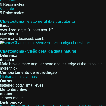
Pectorale
6 Raios moles
Ventrale
5 Raios moles
Chaetostoma - visão geral das barbatanas
Boca
oversized large, "rubber mouth"
Mandíbula
very many, bicuspid, comb
Chaetostoma - Visão geral da dieta natural
Diferença
de sexo
Male have a more angular head and the edge of their snout is
more thick
Comportamento de reprodução
Ninhada em cavernas
Outros
flattened body, small eyes
Muito distintivo
nestes
"rubber mouth"
Distribuição