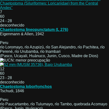
Chaetostoma (Siluriformes: Loricariidae) from the Central
Andes"
7
60
24 - 28
desconhecido
Chaetostoma lineopunctatum (L 276)
Eigenmann & Allen, 1942
Peru
río Loromayo, río Azupizú, río San Alejandro, río Pachitea, río
Perené, río Urubamba, río Inambari
(Pasco, Ucayali, Huánuco, Junin, Cusco, Madre de Dios)
12
60
23 - 28
desconhecido
Chaetostoma loborhynchos
Tschudi, 1846
Peru
río Paucartambo, río Tulumayo, río Tambo, quebrada Acomayo
(Pasco, Junín, Huánaco)