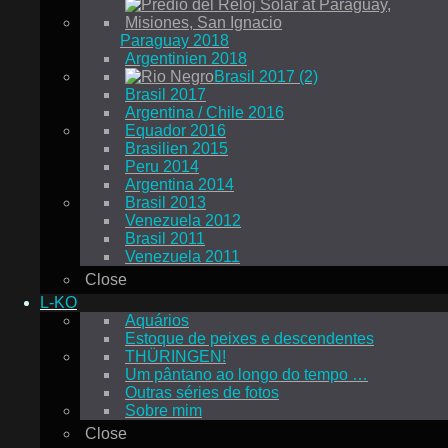
Paraguay 2018
Argentinien 2018
Brasil 2017 (2)
Brasil 2017
Argentina / Chile 2016
Equador 2016
Brasilien 2015
Peru 2014
Argentina 2014
Brasil 2013
Venezuela 2012
Brasil 2011
Venezuela 2011
Close
L-KO
Aquários
Estoque de peixes e descendentes
THÜRINGEN!
Um pântano ao longo do tempo …
Outras séries de fotos
Sobre mim
Close