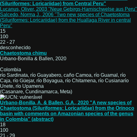
(Siluriformes: Loricariidae) from Central Peru"
Lucanus, Oliver, 2003 "Neue Gebirgs-Harnischwelse aus Peru"
Salcedo, Norma J., 2006 "Two new species of Chaetostoma
(Siluriformes: Loricariidae) from the Huallaga River in central
Peru"
15
100
22 - 27
desconhecido
Chaetostoma chimu
Urbano-Bonilla & Ballen, 2020
Colombia
río Sardinata, río Guayabero, caño Camoa, río Guamal, río
Caja, río Güejar, río Boyagua, río Chitamena, río Cusianarío
Unete, río Upamena
(Casanare, Cundinamarca, Meta)
Urbano-Bonilla, A. & Ballen, G.A., 2020 "A new species of
Chaetostoma (Siluriformes: Loricariidae) from the Orinoco
basin with comments on Amazonian species of the genus
in Colombia" (abstract)
18
100
21 - 29