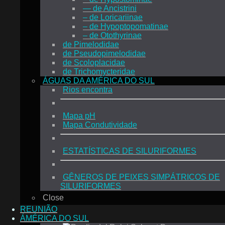
— de Ancistrini
– de Loricariinae
– de Hypoptopomatinae
– de Otothyrinae
de Pimelodidae
de Pseudopimelodidae
de Scoloplacidae
de Trichomycteridae
ÁGUAS DA AMÉRICA DO SUL
Rios encontra
Mapa pH
Mapa Condutividade
ESTATÍSTICAS DE SILURIFORMES
GÊNEROS DE PEIXES SIMPÁTRICOS DE
SILURIFORMES
Close
REUNIÃO
ÁMÉRICA DO SUL