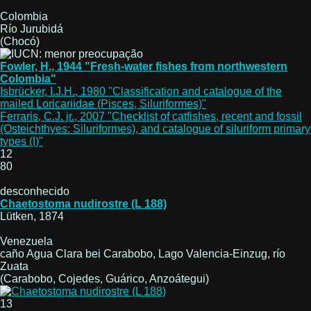
Colombia
Río Jurubidá
(Chocó)
Fowler, H., 1944 "Fresh-water fishes from northwestern
Colombia"
Isbrücker, I.J.H., 1980 "Classification and catalogue of the
mailed Loricariidae (Pisces, Siluriformes)"
Ferraris, C.J. jr., 2007 "Checklist of catfishes, recent and fossil
(Osteichthyes: Siluriformes), and catalogue of siluriform primary
types (I)"
12
80
desconhecido
Chaetostoma nudirostre (L 188)
Lütken, 1874
Venezuela
caño Agua Clara bei Carabobo, Lago Valencia-Einzug, río
Zuata
(Carabobo, Cojedes, Guárico, Anzoátegui)
13