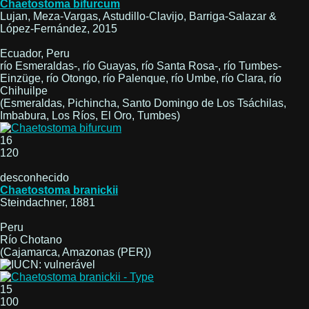
Chaetostoma bifurcum
Lujan, Meza-Vargas, Astudillo-Clavijo, Barriga-Salazar &
López-Fernández, 2015
Ecuador, Peru
río Esmeraldas-, río Guayas, río Santa Rosa-, río Tumbes-
Einzüge, río Otongo, río Palenque, río Umbe, río Clara, río
Chihuilpe
(Esmeraldas, Pichincha, Santo Domingo de Los Tsáchilas,
Imbabura, Los Ríos, El Oro, Tumbes)
16
120
desconhecido
Chaetostoma branickii
Steindachner, 1881
Peru
Río Chotano
(Cajamarca, Amazonas (PER))
15
100