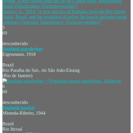
agreste, a new catfish from the rio de Contas basin, northeastern
Brazil (Siluriformes: Trichomycteridae)"
Datovo, A., 2014 "A new species of Ituglanis from the Rio Xingu
Basin, Brazil, and the evolution of pelvic fin loss in trichomycterid
catfishes (Teleostei: Siluriformes: Trichomycteridae)"
5
60
desconhecido
Ituglanis parahybae
Eigenmann, 1918
Brazil
Rio Paraíba do Sul-, rio São João-Einzug
(Rio de Janeiro)
6
60
desconhecido
Ituglanis parkoi
Miranda-Ribeiro, 1944
Brazil
Rio Iticoaí