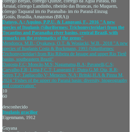
córrego Brejão, córrego Quinze, córrego da Água Parada, rio
Arraial, córrego Landinho, ribeirão das Brancas, rio Muquem,
córrego Taquaral im rio Paranaíba- im rio Paraná-Einzug
(Goiás, Brasília, Amazonas (BRA))
Datovo, A.; Aquino, P.P.U. & Langeani, F., 2016 "A new
species of Ituglanis (Siluriformes: Trichomycteridae) from the
Tocantins and Paranaíba river basins, central Brazil, with
remarks on the systematics of the genus"
Mendonça. M.B.; Oyakawa, O.T. & Wosiacki, W.B., 2018 "A new
species of Ituglanis Costa & Bockmann, 1993 (Siluriformes:
Trichomycteridae) from Rio Ribeira de Iguape and upper Rio Tietê
basins, southeastern Brazil"
Dagosta,F.C; Monção,M.S; Nagamatsu,B.A; Pavanelli,C.S;
Carvalho,F.R; Lima,F,C.T; Langeani,F; Dutra,G.M; Ota, R.R;
Seren,T.J; Tagliacollo,V; Menezes, N.A; Britski,H.A & Pinna M,
2024 "Fishes of the upper rio Paraná basin: diversity, biogeography
and conservation"
10
60
desconhecido
Ituglanis gracilior
Eigenmann, 1912
Guyana