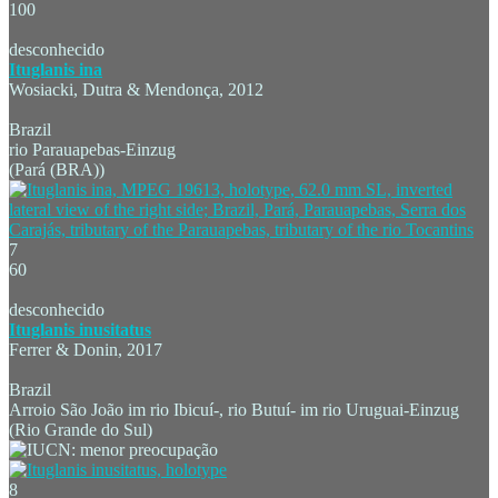
100
desconhecido
Ituglanis ina
Wosiacki, Dutra & Mendonça, 2012
Brazil
rio Parauapebas-Einzug
(Pará (BRA))
7
60
desconhecido
Ituglanis inusitatus
Ferrer & Donin, 2017
Brazil
Arroio São João im rio Ibicuí-, rio Butuí- im rio Uruguai-Einzug
(Rio Grande do Sul)
8