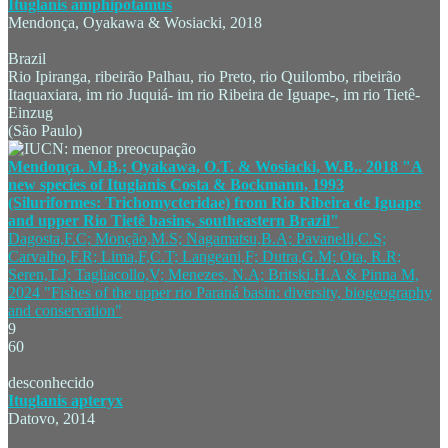
Ituglanis amphipotamus
Mendonça, Oyakawa & Wosiacki, 2018
Brazil
Rio Ipiranga, ribeirão Palhau, rio Preto, rio Quilombo, ribeirão
Itaquaxiara, im rio Juquiá- im rio Ribeira de Iguape-, im rio Tietê-
Einzug
(São Paulo)
Mendonça. M.B.; Oyakawa, O.T. & Wosiacki, W.B., 2018 "A
new species of Ituglanis Costa & Bockmann, 1993
(Siluriformes: Trichomycteridae) from Rio Ribeira de Iguape
and upper Rio Tietê basins, southeastern Brazil"
Dagosta,F.C; Monção,M.S; Nagamatsu,B.A; Pavanelli,C.S;
Carvalho,F.R; Lima,F,C.T; Langeani,F; Dutra,G.M; Ota, R.R;
Seren,T.J; Tagliacollo,V; Menezes, N.A; Britski,H.A & Pinna M,
2024 "Fishes of the upper rio Paraná basin: diversity, biogeography
and conservation"
9
60
desconhecido
Ituglanis apteryx
Datovo, 2014