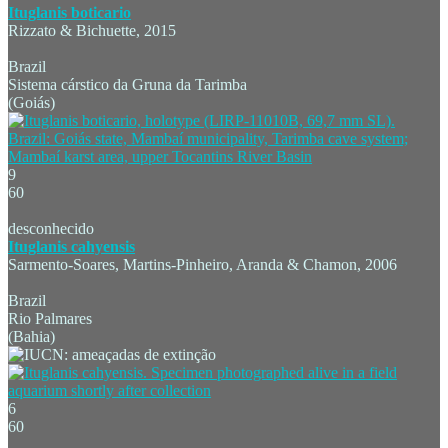
Ituglanis boticario
Rizzato & Bichuette, 2015
Brazil
Sistema cárstico da Gruna da Tarimba
(Goiás)
9
60
desconhecido
Ituglanis cahyensis
Sarmento-Soares, Martins-Pinheiro, Aranda & Chamon, 2006
Brazil
Rio Palmares
(Bahia)
6
60