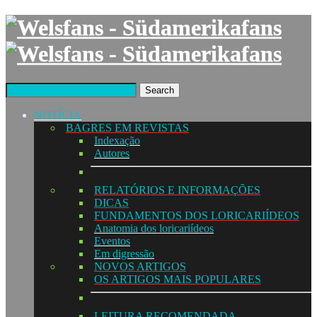
Search
NOTÍCIA
BAGRES EM REVISTAS
Indexação
Autores
RELATÓRIOS E INFORMAÇÕES
DICAS
FUNDAMENTOS DOS LORICARIÍDEOS
Anatomia dos loricariídeos
Eventos
Em digressão
NOVOS ARTIGOS
OS ARTIGOS MAIS POPULARES
LEITURA RECOMENDADA