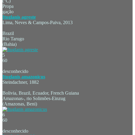
(°C)
Propa
gação
Ituglanis agreste
Lima, Neves & Campos-Paiva, 2013
Brazil
Rio Tarugo
(Bahia)
5
60
desconhecido
Ituglanis amazonicus
Steindachner, 1882
Bolivia, Brazil, Ecuador, French Guiana
Amazonas-, rio Solimões-Einzug
(Amazonas, Beni)
6
60
desconhecido