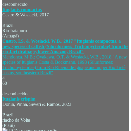
desconhecido
Ituglanis compactus
Castro & Wosiacki, 2017
Brazil
Rio Iratapuru
(Amapá)
Castro, Í.S. & Wosiacki, W.B., 2017 "Ituglanis compactus, a
new species of catfish (Siluriformes: Trichomycteridae) from the
rio Jari drainage, lower Amazon, Brazil"
Mendonça. M.B.; Oyakawa, O.T. & Wosiacki, W.B., 2018 "A new
species of Ituglanis Costa & Bockmann, 1993 (Siluriformes:
Trichomycteridae) from Rio Ribeira de Iguape and upper Rio Tietê
basins, southeastern Brazil"
4
60
desconhecido
Ituglanis crispim
Donin, Pinna, Severi & Ramos, 2023
Brazil
riacho da Volta
(Piauí)