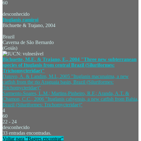
60
desconhecido
Ituglanis ramiroi
Bichuette & Trajano, 2004
Brazil
Caverna de São Bernardo
(Goiás)
Bichuette, M.E. & Trajano, E., 2004 "Three new subterranean
species of Ituglanis from central Brazil (Siluriformes:
Trichomycteridae)"
Datovo, A. & Landim, M.I., 2005 "Ituglanis macunaima, a new
catfish from the rio Araguaia basin, Brazil (Siluriformes:
Trichomycteridae)"
Sarmento-Soares, L.M.; Martins-Pinheiro, R.F.; Aranda, A.T. &
Chamon, C.C., 2006 "Ituglanis cahyensis, a new catfish from Bahia,
Brazil (Siluriformes: Trichomycteridae)"
4
60
22 - 24
desconhecido
33 entradas encontradas.
Voltar para "Bagres encontrar"