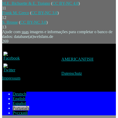
M.E. Bichuette & E. Trajano
(
CC BY-NC 4.0
)
11
Frank M. Greco
(
CC BY-NC 3.0
)
12
S. Brosse
(
CC BY-NC 3.0
)
13
Ajude com
suas
imagens e informações para completar o banco de
dados: database(at)welsfans.de
269
AMERICANFISH
Datenschutz
Impressum
Deutsch
English
Español
Português
Русский