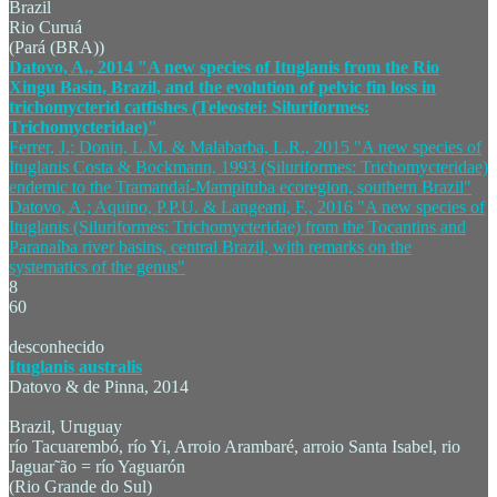
Brazil
Rio Curuá
(Pará (BRA))
Datovo, A., 2014 "A new species of Ituglanis from the Rio
Xingu Basin, Brazil, and the evolution of pelvic fin loss in
trichomycterid catfishes (Teleostei: Siluriformes:
Trichomycteridae)"
Ferrer, J.; Donin, L.M. & Malabarba, L.R., 2015 "A new species of
Ituglanis Costa & Bockmann, 1993 (Siluriformes: Trichomycteridae)
endemic to the Tramandaí-Mampituba ecoregion, southern Brazil"
Datovo, A.; Aquino, P.P.U. & Langeani, F., 2016 "A new species of
Ituglanis (Siluriformes: Trichomycteridae) from the Tocantins and
Paranaíba river basins, central Brazil, with remarks on the
systematics of the genus"
8
60
desconhecido
Ituglanis australis
Datovo & de Pinna, 2014
Brazil, Uruguay
río Tacuarembó, río Yi, Arroio Arambaré, arroio Santa Isabel, rio
Jaguar˜ão = río Yaguarón
(Rio Grande do Sul)