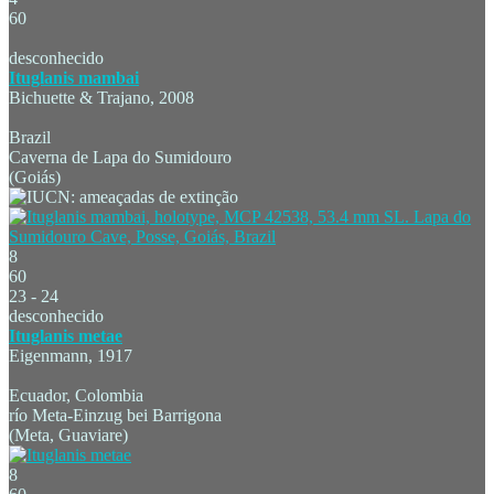
60
desconhecido
Ituglanis mambai
Bichuette & Trajano, 2008
Brazil
Caverna de Lapa do Sumidouro
(Goiás)
8
60
23 - 24
desconhecido
Ituglanis metae
Eigenmann, 1917
Ecuador, Colombia
río Meta-Einzug bei Barrigona
(Meta, Guaviare)
8