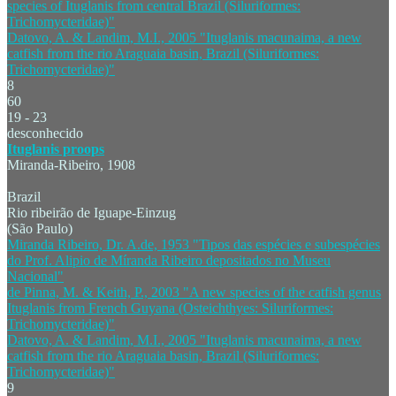
species of Ituglanis from central Brazil (Siluriformes:
Trichomycteridae)"
Datovo, A. & Landim, M.I., 2005 "Ituglanis macunaima, a new
catfish from the rio Araguaia basin, Brazil (Siluriformes:
Trichomycteridae)"
8
60
19 - 23
desconhecido
Ituglanis proops
Miranda-Ribeiro, 1908
Brazil
Rio ribeirão de Iguape-Einzug
(São Paulo)
Miranda Ribeiro, Dr. A.de, 1953 "Tipos das espécies e subespécies
do Prof. Alipio de Míranda Ribeiro depositados no Museu
Nacional"
de Pinna, M. & Keith, P., 2003 "A new species of the catfish genus
Ituglanis from French Guyana (Osteichthyes: Siluriformes:
Trichomycteridae)"
Datovo, A. & Landim, M.I., 2005 "Ituglanis macunaima, a new
catfish from the rio Araguaia basin, Brazil (Siluriformes:
Trichomycteridae)"
9