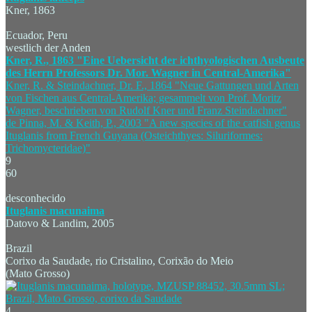
Kner, 1863
Ecuador, Peru
westlich der Anden
Kner, R., 1863 "Eine Uebersicht der ichthyologischen Ausbeute
des Herrn Professors Dr. Mor. Wagner in Central-Amerika"
Kner, R. & Steindachner, Dr. F., 1864 "Neue Gattungen und Arten
von Fischen aus Central-Amerika; gesammelt von Prof. Moritz
Wagner, beschrieben von Rudolf Kner und Franz Steindachner"
de Pinna, M. & Keith, P., 2003 "A new species of the catfish genus
Ituglanis from French Guyana (Osteichthyes: Siluriformes:
Trichomycteridae)"
9
60
desconhecido
Ituglanis macunaima
Datovo & Landim, 2005
Brazil
Corixo da Saudade, rio Cristalino, Corixão do Meio
(Mato Grosso)
4