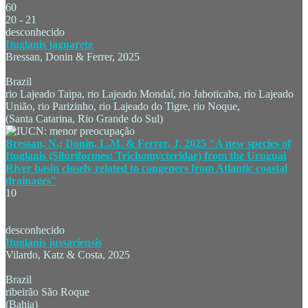
60
20 - 21
desconhecido
Ituglanis jaguarete
Bressan, Donin & Ferrer, 2025
Brazil
rio Lajeado Taipa, rio Lajeado Mondaí, rio Jaboticaba, rio Lajeado
União, rio Parizinho, rio Lajeado do Tigre, rio Noque,
(Santa Catarina, Rio Grande do Sul)
Bressan, N.; Donin, L.M. & Ferrer, J, 2025 "A new species of
Ituglanis (Siluriformes: Trichomycteridae) from the Uruguai
River basin closely related to congeners from Atlantic coastal
drainages"
10
desconhecido
Ituglanis jussariensis
Vilardo, Katz & Costa, 2025
Brazil
ribeirão São Roque
(Bahia)