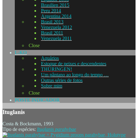
Brasilien 2015
Peru 2014
Argentina 2014
Brasil 2013
Venezuela 2012
Brasil 2011
Venezuela 2011
Close
L-KO
Aquários
Estoque de peixes e descendentes
THÜRINGEN!
Um pântano ao longo do tempo …
Outras séries de fotos
Sobre mim
Close
POSTE INDICADOR
Ituglanis
Costa & Bockmann, 1993
Tipo de espécies:
Ituglanis
parahybae