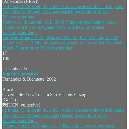
(Amazonas (BRA))
de Pinna, M. & Keith, P., 2003 "A new species of the catfish genus
Ituglanis from French Guyana (Osteichthyes: Siluriformes:
Trichomycteridae)"
Datovo, A. & Landim, M.I., 2005 "Ituglanis macunaima, a new
catfish from the rio Araguaia basin, Brazil (Siluriformes:
Trichomycteridae)"
Sarmento-Soares, L.M.; Martins-Pinheiro, R.F.; Aranda, A.T. &
Chamon, C.C., 2006 "Ituglanis cahyensis, a new catfish from Bahia,
Brazil (Siluriformes: Trichomycteridae)"
17
100
desconhecido
Ituglanis passensis
Fernández & Bichuette, 2002
Brazil
Caverna de Passa Três im São Vicente-Einzug
(Goiás)
de Pinna, M. & Keith, P., 2003 "A new species of the catfish genus
Ituglanis from French Guyana (Osteichthyes: Siluriformes:
Trichomycteridae)"
Bichuette, M.E. & Trajano, E., 2004 "Three new subterranean