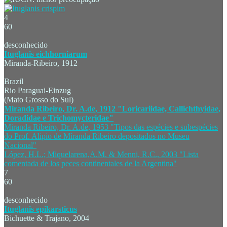
4
60
desconhecido
Ituglanis eichhorniarum
Miranda-Ribeiro, 1912
Brazil
Rio Paraguai-Einzug
(Mato Grosso do Sul)
Miranda Ribeiro, Dr. A.de, 1912 "Loricariidae, Callichthyidae,
Doradidae e Trichomycteridae"
Miranda Ribeiro, Dr. A.de, 1953 "Tipos das espécies e subespécies
do Prof. Alipio de Míranda Ribeiro depositados no Museu
Nacional"
López, H.L.; Miquelarena,A.M. & Menni, R.C., 2003 "Lista
comentada de los peces continentales de la Argentina"
7
60
desconhecido
Ituglanis epikarsticus
Bichuette & Trajano, 2004