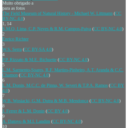
Muito obrigado a
para as fotos
The Field Museum of Natural History - Michael W. Littmann
(
CC
BY-NC 4.0
)
1, 14
S.M.Q. Lima, C.P. Neves & R.M. Campos-Paiva
(
CC BY-NC 4.0
)
2
Enrico Richter
3
W.S. Serra
(
CC BY-SA 4.0
)
4
P.P. Rizzato & M.E. Bichuette
(
CC BY-NC 4.0
)
5
L.M. Sarmento-Soares, R.F. Martins-Pinheiro, A.T. Aranda & C.C.
Chamon
(
CC BY-NC 4.0
)
6
L.M. Donin, M.C.C. de Pinna, W. Severi & T.P.A. Ramos
(
CC BY
4.0
)
7
W.B. Wosiacki, G.M. Dutra & M.B. Mendonça
(
CC BY-NC 4.0
)
8
J. Ferrer & L.M. Donin
(
CC BY 4.0
)
9
A. Datovo & M.I. Landim
(
CC BY-NC 4.0
)
10