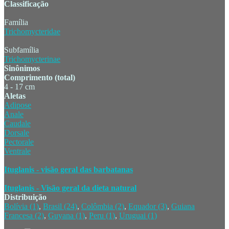
Classificação
Família
Trichomycteridae
Subfamília
Trichomycterinae
Sinônimos
Comprimento (total)
4 - 17 cm
Aletas
Adipose
Anale
Caudale
Dorsale
Pectorale
Ventrale
Ituglanis - visão geral das barbatanas
Ituglanis - Visão geral da dieta natural
Distribuição
Bolívia (1)
,
Brasil (24)
,
Colômbia (2)
,
Equador (3)
,
Guiana
Francesa (2)
,
Guyana (1)
,
Peru (1)
,
Uruguai (1)