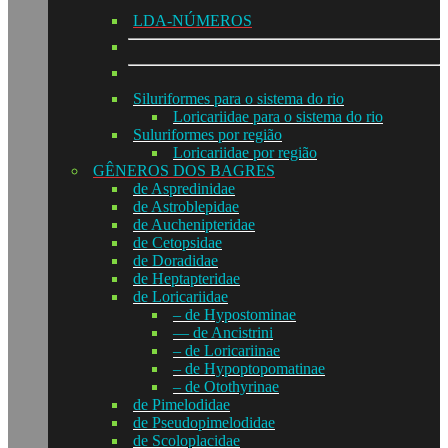
LDA-NÚMEROS
Siluriformes para o sistema do rio
Loricariidae para o sistema do rio
Suluriformes por região
Loricariidae por região
GÊNEROS DOS BAGRES
de Aspredinidae
de Astroblepidae
de Auchenipteridae
de Cetopsidae
de Doradidae
de Heptapteridae
de Loricariidae
– de Hypostominae
— de Ancistrini
– de Loricariinae
– de Hypoptopomatinae
– de Otothyrinae
de Pimelodidae
de Pseudopimelodidae
de Scoloplacidae