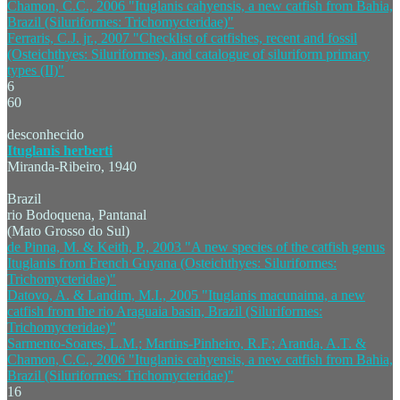
Chamon, C.C., 2006 "Ituglanis cahyensis, a new catfish from Bahia,
Brazil (Siluriformes: Trichomycteridae)"
Ferraris, C.J. jr., 2007 "Checklist of catfishes, recent and fossil
(Osteichthyes: Siluriformes), and catalogue of siluriform primary
types (II)"
6
60
desconhecido
Ituglanis herberti
Miranda-Ribeiro, 1940
Brazil
rio Bodoquena, Pantanal
(Mato Grosso do Sul)
de Pinna, M. & Keith, P., 2003 "A new species of the catfish genus
Ituglanis from French Guyana (Osteichthyes: Siluriformes:
Trichomycteridae)"
Datovo, A. & Landim, M.I., 2005 "Ituglanis macunaima, a new
catfish from the rio Araguaia basin, Brazil (Siluriformes:
Trichomycteridae)"
Sarmento-Soares, L.M.; Martins-Pinheiro, R.F.; Aranda, A.T. &
Chamon, C.C., 2006 "Ituglanis cahyensis, a new catfish from Bahia,
Brazil (Siluriformes: Trichomycteridae)"
16