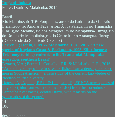
Ituglanis boitata
Ferrer, Donin & Malabarba, 2015
Brazil
Rio Maquiné, rio Três Forquilhas, arroio do Padre rio do Ouro,rio
Encantado, rio Amolar Faca, arroio Água Parada im rio Tramandaí-
Einzug,rio Mengue, rio dos Mengues im rio Mampituba-Einzug, rio
do Boi im rio Mampituba-,rio do Cedro im rio Araranguá-Einzug
(Rio Grande do Sul, Santa Catarina)
Ferrer, J.; Donin, L.M. & Malabarba, L.R., 2015 "A new
species of Ituglanis Costa & Bockmann, 1993 (Siluriformes:
Trichomycteridae) endemic to the Tramandaí-Mampituba
ecoregion, southern Brazil"
Bertaco, V.A.; Ferrer, J.; Carvalho, F.R. & Malabarba, L.R., 2016
"Article Inventory of the freshwater fishes from a densely collected
area in South America —a case study of the current knowledge of
Neotropical fish diversity"
Datovo, A.; Aquino, P.P.U. & Langeani, F., 2016 "A new species of
Ituglanis (Siluriformes: Trichomycteridae) from the Tocantins and
Paranaíba river basins, central Brazil, with remarks on the
systematics of the genus"
14
100
desconhecido