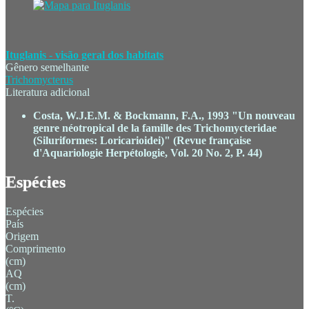
Ituglanis - visão geral dos habitats
Gênero semelhante
Trichomycterus
Literatura adicional
Costa, W.J.E.M. & Bockmann, F.A., 1993 "Un nouveau
genre néotropical de la famille des Trichomycteridae
(Siluriformes: Loricarioidei)" (Revue française
d'Aquariologie Herpétologie, Vol. 20 No. 2, P. 44)
Espécies
Espécies
País
Origem
Comprimento
(cm)
AQ
(cm)
T.