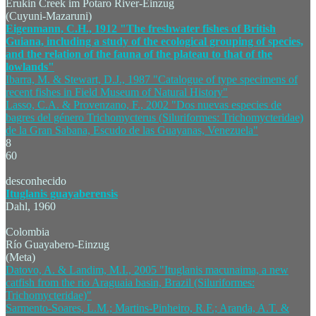
Erukin Creek im Potaro River-Einzug
(Cuyuni-Mazaruni)
Eigenmann, C.H., 1912 "The freshwater fishes of British
Guiana, including a study of the ecological grouping of species,
and the relation of the fauna of the plateau to that of the
lowlands"
Ibarra, M. & Stewart, D.J., 1987 "Catalogue of type specimens of
recent fishes in Field Museum of Natural History"
Lasso, C.A. & Provenzano, F., 2002 "Dos nuevas especies de
bagres del género Trichomycterus (Siluriformes: Trichomycteridae)
de la Gran Sabana, Escudo de las Guayanas, Venezuela"
8
60
desconhecido
Ituglanis guayaberensis
Dahl, 1960
Colombia
Río Guayabero-Einzug
(Meta)
Datovo, A. & Landim, M.I., 2005 "Ituglanis macunaima, a new
catfish from the rio Araguaia basin, Brazil (Siluriformes:
Trichomycteridae)"
Sarmento-Soares, L.M.; Martins-Pinheiro, R.F.; Aranda, A.T. &