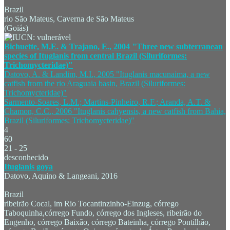
Brazil
rio São Mateus, Caverna de São Mateus
(Goiás)
Bichuette, M.E. & Trajano, E., 2004 "Three new subterranean
species of Ituglanis from central Brazil (Siluriformes:
Trichomycteridae)"
Datovo, A. & Landim, M.I., 2005 "Ituglanis macunaima, a new
catfish from the rio Araguaia basin, Brazil (Siluriformes:
Trichomycteridae)"
Sarmento-Soares, L.M.; Martins-Pinheiro, R.F.; Aranda, A.T. &
Chamon, C.C., 2006 "Ituglanis cahyensis, a new catfish from Bahia,
Brazil (Siluriformes: Trichomycteridae)"
4
60
21 - 25
desconhecido
Ituglanis goya
Datovo, Aquino & Langeani, 2016
Brazil
ribeirão Cocal, im Rio Tocantinzinho-Einzug, córrego
Taboquinha,córrego Fundo, córrego dos Ingleses, ribeirão do
Engenho, córrego Baixão, córrego Bateinha, córrego Pontilhão,