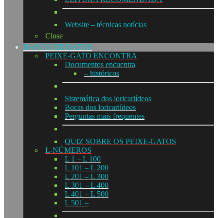
Website – técnicas notícias
Close
BANCO DE DATOS
PEIXE-GATO ENCONTRA
Documentos encuentra
– históricos
Sistemática dos loricariídeos
Bocas dos loricariídeos
Perguntas mais frequentes
QUIZ SOBRE OS PEIXE-GATOS
L-NÚMEROS
L 1 – L 100
L 101 – L 200
L 201 – L 300
L 301 – L 400
L 401 – L 500
L 501 –