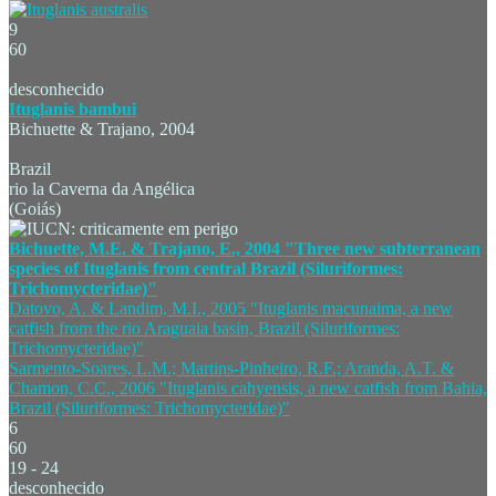
9
60
desconhecido
Ituglanis bambui
Bichuette & Trajano, 2004
Brazil
rio la Caverna da Angélica
(Goiás)
Bichuette, M.E. & Trajano, E., 2004 "Three new subterranean
species of Ituglanis from central Brazil (Siluriformes:
Trichomycteridae)"
Datovo, A. & Landim, M.I., 2005 "Ituglanis macunaima, a new
catfish from the rio Araguaia basin, Brazil (Siluriformes:
Trichomycteridae)"
Sarmento-Soares, L.M.; Martins-Pinheiro, R.F.; Aranda, A.T. &
Chamon, C.C., 2006 "Ituglanis cahyensis, a new catfish from Bahia,
Brazil (Siluriformes: Trichomycteridae)"
6
60
19 - 24
desconhecido