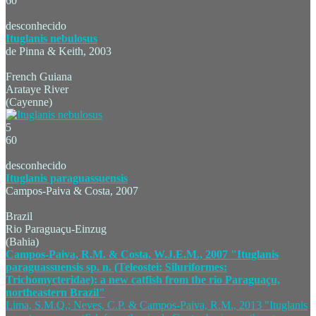
60
desconhecido
Ituglanis nebulosus
de Pinna & Keith, 2003
French Guiana
Arataye River
(Cayenne)
5
60
desconhecido
Ituglanis paraguassuensis
Campos-Paiva & Costa, 2007
Brazil
Rio Paraguaçu-Einzug
(Bahia)
Campos-Paiva, R.M. & Costa, W.J.E.M., 2007 "Ituglanis
paraguassuensis sp. n. (Teleostei: Siluriformes:
Trichomycteridae): a new catfish from the rio Paraguaçu,
northeastern Brazil"
Lima, S.M.Q.; Neves, C.P. & Campos-Paiva, R.M., 2013 "Ituglanis