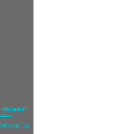
l néêrlandais"
erican
chthyology, Vol.