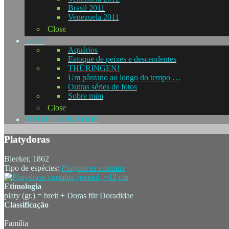
Brasil 2011
Venezuela 2011
Close
L-KO
Aquários
Estoque de peixes e descendentes
THÜRINGEN!
Um pântano ao longo do tempo …
Outras séries de fotos
Sobre mim
Close
POSTE INDICADOR
Platydoras
Bleeker, 1862
Tipo de espécies:
Platydoras
costatus
Etimologia
platy (gr.) = breit + Doras für Doradidae
Classificação
Família