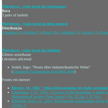
Platydoras - visão geral das barbatanas
Boca
3 pairs of barbels
Platydoras - Visão geral da dieta natural
Distribuição
Argentina (1)
,
Bolívia (1)
,
Brasil (4)
,
Colômbia (2)
,
Guyana (1)
,
Para
Platydoras - visão geral dos habitats
Gênero semelhante
Literatura adicional
Seidel, Ingo: "Neues über südamerikanische Welse"
(
Aquaristik Fachmagazin April/Mai 2008
)
Fontes em internet
Bleeker, M., 1862 "Atlas ichthyologique des Indes orientale
Eigenmann, C.H., 1925 "A review of the Doradidae, a family o
Philosophical Society (New Series), Vol. 22 No. 5, P. 315)
Birindelli, José L.O., 2014 "Phylogenetic relationships of the
12 No. 3)