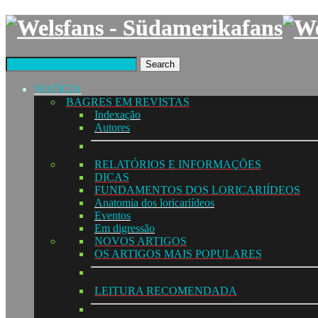
Search
NOTÍCIA
BAGRES EM REVISTAS
Indexação
Autores
RELATÓRIOS E INFORMAÇÕES
DICAS
FUNDAMENTOS DOS LORICARIÍDEOS
Anatomia dos loricariídeos
Eventos
Em digressão
NOVOS ARTIGOS
OS ARTIGOS MAIS POPULARES
LEITURA RECOMENDADA