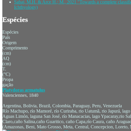
Sabaj, M.H. & Arce H.; M., 2021 "Towards a complete classifica
Ichthyology)
Espécies
Espécies
País
Origem
Comprimento
(cm)
AQ
(cm)
T.
(°C)
Propa
gação
Platydoras armatulus
Valenciennes, 1840
Argentina, Bolivia, Brazil, Colombia, Paraguay, Peru, Venezuela
Río Machupo, río Mamoré, río Curiraba, rio Uatumã, rio Japurá, lago Ja
Aguas Limón, laguna San José, río Manacacias, lago Ypacaray,rio Sala
Claro,caño Salina,caño Guaritico, caño Capa,río Caura, caño Aragua
(Amazonas, Beni, Mato Grosso, Meta, Central, Concepcion, Loreto, 