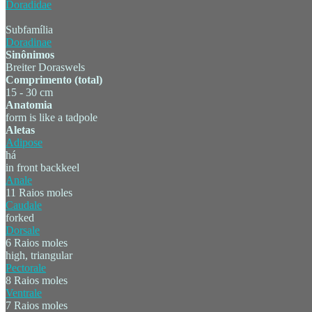
Doradidae
Subfamília
Doradinae
Sinônimos
Breiter Doraswels
Comprimento (total)
15 - 30 cm
Anatomia
form is like a tadpole
Aletas
Adipose
há
in front backkeel
Anale
11 Raios moles
Caudale
forked
Dorsale
6 Raios moles
high, triangular
Pectorale
8 Raios moles
Ventrale
7 Raios moles