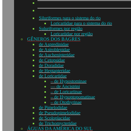
Siluriformes para o sistema do rio
Loricariidae para o sistema do rio
Suluriformes por região
Loricariidae por região
GÊNEROS DOS BAGRES
de Aspredinidae
de Astroblepidae
de Auchenipteridae
de Cetopsidae
de Doradidae
de Heptapteridae
de Loricariidae
– de Hypostominae
— de Ancistrini
– de Loricariinae
– de Hypoptopomatinae
– de Otothyrinae
de Pimelodidae
de Pseudopimelodidae
de Scoloplacidae
de Trichomycteridae
ÁGUAS DA AMÉRICA DO SUL