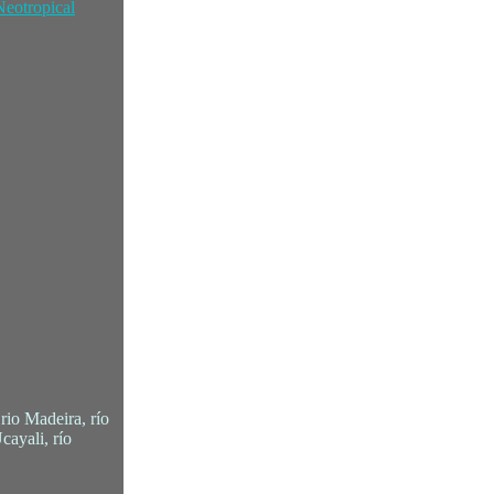
Neotropical
rio Madeira, río
cayali, río