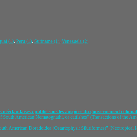
guai (1)
,
Peru (1)
,
Suriname (1)
,
Venezuela (2)
s néêrlandaises : publié sous les auspices du gouvernement colonia
f South American Nematognathi, or catfishes" (Transactions of the Am
 South American Doradoidea (Ostariophysi: Siluriformes)" (Neotropical I