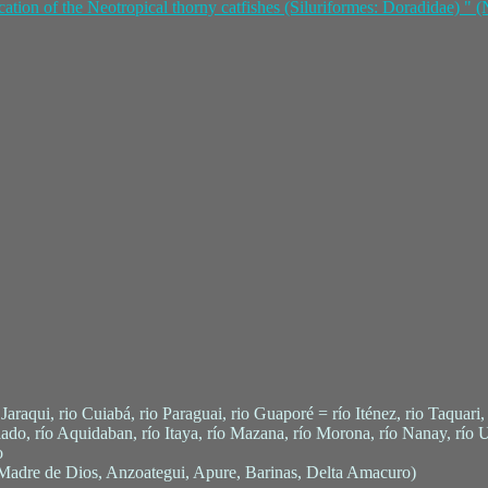
tion of the Neotropical thorny catfishes (Siluriformes: Doradidae) " (
raqui, rio Cuiabá, rio Paraguai, rio Guaporé = río Iténez, rio Taquari, 
do, río Aquidaban, río Itaya, río Mazana, río Morona, río Nanay, río U
o
Madre de Dios, Anzoategui, Apure, Barinas, Delta Amacuro)