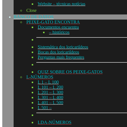
Website – técnicas notícias
Close
BANCO DE DATOS
PEIXE-GATO ENCONTRA
Documentos encuentra
– históricos
Sistemática dos loricariídeos
Bocas dos loricariídeos
Perguntas mais frequentes
QUIZ SOBRE OS PEIXE-GATOS
L-NÚMEROS
L 1 – L 100
L 101 – L 200
L 201 – L 300
L 301 – L 400
L 401 – L 500
L 501 –
LDA-NÚMEROS