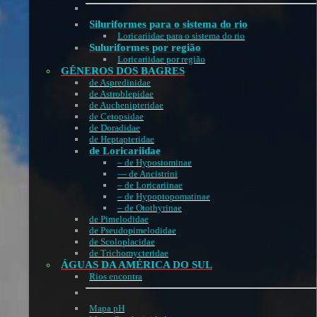
Siluriformes para o sistema do rio
Loricariidae para o sistema do rio
Suluriformes por região
Loricariidae por região
GÊNEROS DOS BAGRES
de Aspredinidae
de Astroblepidae
de Auchenipteridae
de Cetopsidae
de Doradidae
de Heptapteridae
de Loricariidae
– de Hypostominae
— de Ancistrini
– de Loricariinae
– de Hypoptopomatinae
– de Otothyrinae
de Pimelodidae
de Pseudopimelodidae
de Scoloplacidae
de Trichomycteridae
ÁGUAS DA AMÉRICA DO SUL
Rios encontra
Mapa pH