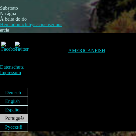
Substrato
Na água
À beira do rio
Hemiodontichthys acipenserinus
areia
AMERICANFISH
Datenschutz
Impressum
Deutsch
English
Español
Português
Русский