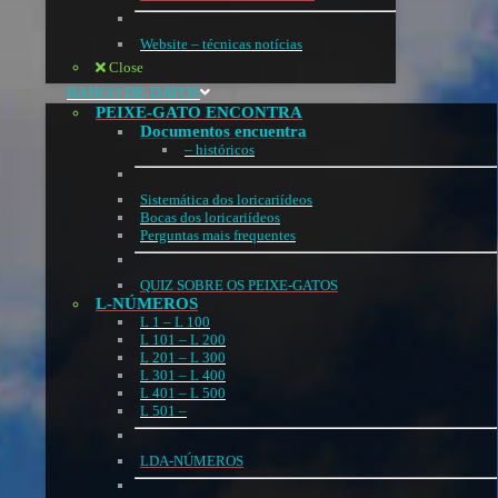
Website – técnicas notícias
Close
BANCO DE DATOS
PEIXE-GATO ENCONTRA
Documentos encuentra
– históricos
Sistemática dos loricariídeos
Bocas dos loricariídeos
Perguntas mais frequentes
QUIZ SOBRE OS PEIXE-GATOS
L-NÚMEROS
L 1 – L 100
L 101 – L 200
L 201 – L 300
L 301 – L 400
L 401 – L 500
L 501 –
LDA-NÚMEROS