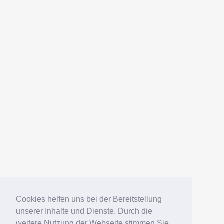
AMERICANFISH
Datenschutz
Impressum
Deutsch
English
Español
Português
Русский
Cookies helfen uns bei der Bereitstellung
unserer Inhalte und Dienste. Durch die
weitere Nutzung der Webseite stimmen Sie