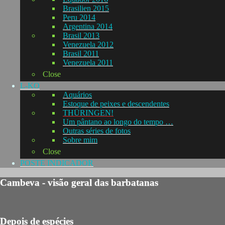
Brasilien 2015
Peru 2014
Argentina 2014
Brasil 2013
Venezuela 2012
Brasil 2011
Venezuela 2011
Close
L-KO
Aquários
Estoque de peixes e descendentes
THÜRINGEN!
Um pântano ao longo do tempo …
Outras séries de fotos
Sobre mim
Close
POSTE INDICADOR
Cambeva - visão geral das barbatanas
Depois de espécies