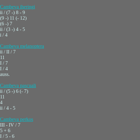
Cambeva iheringi
ii / (7 -) 8 - 9
(9 -) 11 (- 12)
(6 -) 7
ii / (3 -) 4 - 5
i / 4
Cambeva melanoptera
ii / II / 7
11
I / 7
I / 4
auss.
Cambeva pascuali
ii / (5 -) 6 (- 7)
11
4
ii / 4 - 5
Cambeva perkos
III - IV / 7
5 + 6
I / 5 - 6