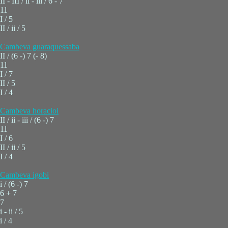
II - III / ii - iii / 6 - 7
11
I / 5
II / ii / 5
Cambeva guaraquessaba
II / (6 -) 7 (- 8)
11
I / 7
II / 5
I / 4
Cambeva horacioi
II / ii - iii / (6 -) 7
11
I / 6
II / ii / 5
I / 4
Cambeva igobi
i / (6 -) 7
6 + 7
7
i - ii / 5
i / 4