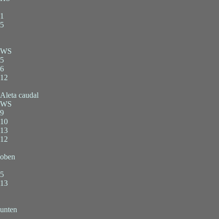
1
5
WS
5
6
12
Aleta caudal
WS
9
10
13
12
oben
5
13
unten