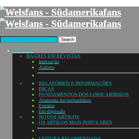
Search
NOTÍCIA
BAGRES EM REVISTAS
Indexação
Autores
RELATÓRIOS E INFORMAÇÕES
DICAS
FUNDAMENTOS DOS LORICARIÍDEOS
Anatomia dos loricariídeos
Eventos
Em digressão
NOVOS ARTIGOS
OS ARTIGOS MAIS POPULARES
LEITURA RECOMENDADA