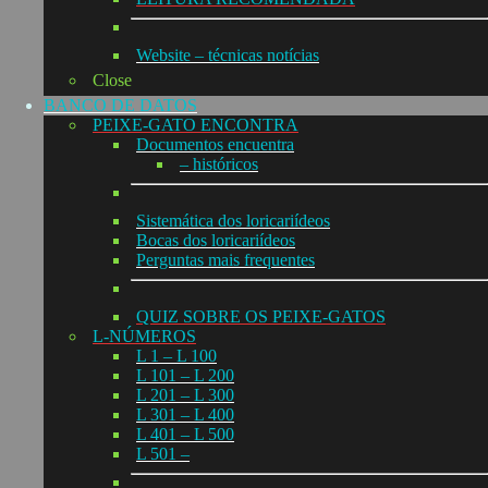
Website – técnicas notícias
Close
BANCO DE DATOS
PEIXE-GATO ENCONTRA
Documentos encuentra
– históricos
Sistemática dos loricariídeos
Bocas dos loricariídeos
Perguntas mais frequentes
QUIZ SOBRE OS PEIXE-GATOS
L-NÚMEROS
L 1 – L 100
L 101 – L 200
L 201 – L 300
L 301 – L 400
L 401 – L 500
L 501 –