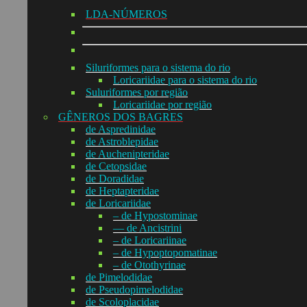
LDA-NÚMEROS
Siluriformes para o sistema do rio
Loricariidae para o sistema do rio
Suluriformes por região
Loricariidae por região
GÊNEROS DOS BAGRES
de Aspredinidae
de Astroblepidae
de Auchenipteridae
de Cetopsidae
de Doradidae
de Heptapteridae
de Loricariidae
– de Hypostominae
— de Ancistrini
– de Loricariinae
– de Hypoptopomatinae
– de Otothyrinae
de Pimelodidae
de Pseudopimelodidae
de Scoloplacidae