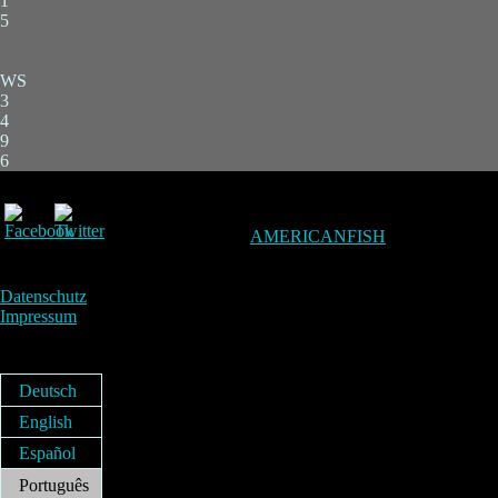
1
5
WS
3
4
9
6
AMERICANFISH
Datenschutz
Impressum
Deutsch
English
Español
Português