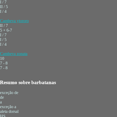
I / 7
II / 5
I / 4
Cambeva ytororo
II / 7
5 + 6-7
I / 7
I / 5
I / 4
Cambeva zonata
10
7 - 8
7 - 8
Resumo sobre barbatanas
exceção de
de
a
exceção a
aleta dorsal
HS