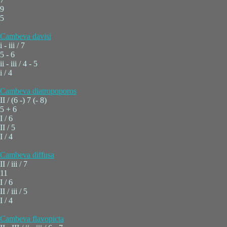
9
5
Cambeva davisi
i - iii / 7
5 - 6
ii - iii / 4 - 5
i / 4
Cambeva diatropoporos
II / (6 -) 7 (- 8)
5 + 6
I / 6
II / 5
I / 4
Cambeva diffusa
II / iii / 7
11
I / 6
II / iii / 5
I / 4
Cambeva flavopicta