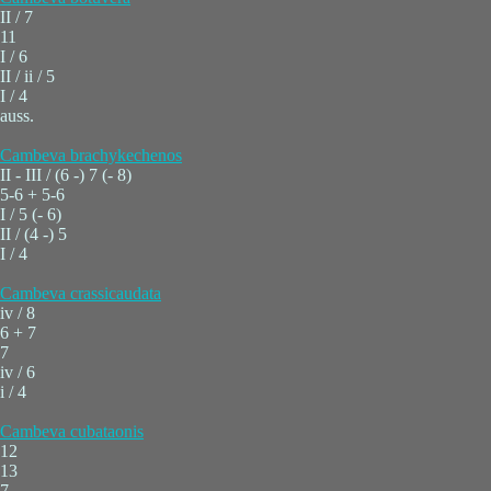
II / 7
11
I / 6
II / ii / 5
I / 4
auss.
Cambeva brachykechenos
II - III / (6 -) 7 (- 8)
5-6 + 5-6
I / 5 (- 6)
II / (4 -) 5
I / 4
Cambeva crassicaudata
iv / 8
6 + 7
7
iv / 6
i / 4
Cambeva cubataonis
12
13
7