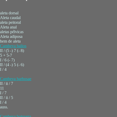
aleta dorsal
Aleta caudal
aleta peitoral
Aleta anal
aletas pélvicas
Aleta adiposa
hem de aleta
Cambeva balios
II / (5 -) 7 (- 8)
5 + 5-7
I / 6 (- 7)
II / (4 -) 5 (- 6)
I / 4
Cambeva barbosae
II / ii / 7
11
I / 7
II / ii / 5
I / 4
auss.
Cambeva botuvera