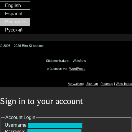
English
Español
Português
Русский
© 2006 – 2026 Elko Kinlechner
Südamerikafans – Welsfans
präsentiert von
WordPress
Verwaltung
|
Sitemap
|
Postmap
|
Wels-Index
Sign in to your account
Account Login
Username
Password