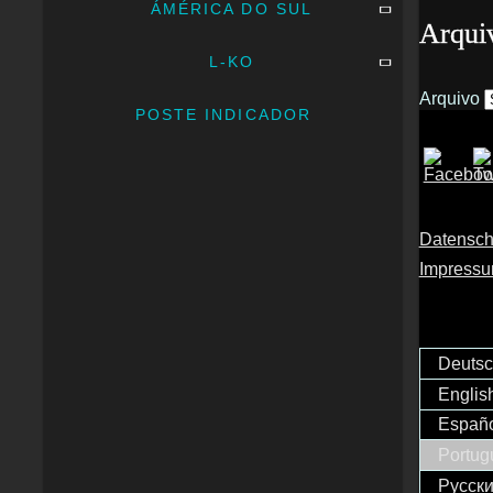
ÁMÉRICA DO SUL
Arqui
L-KO
Arquivo
POSTE INDICADOR
Datensch
Impress
Deuts
Englis
Españ
Portug
Русск