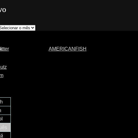
vo
AMERICANFISH
utz
um
ch
h
ol
uês
ий