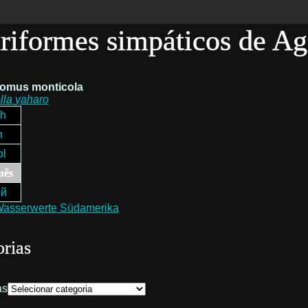
uriformes simpáticos de A
omus monticola
lla
yaharo
ch
h
ol
uês
ий
rias
as