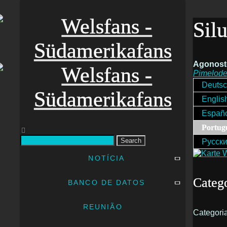
Sil
Agonost
Pimelode
Deuts
Englis
Españ
Portug
Search
Русск
NOTÍCIA
Catego
BANCO DE DATOS
REUNIÃO
Categori