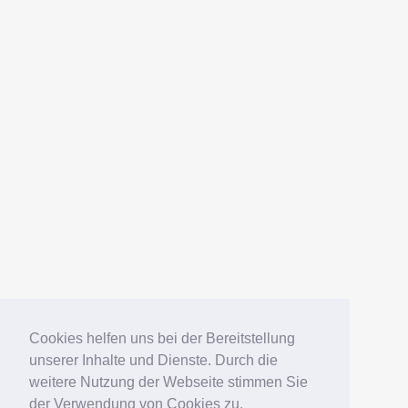
AMERICANFISH
Datenschutz
Impressum
Deutsch
English
Español
Português
Русский
Cookies helfen uns bei der Bereitstellung
unserer Inhalte und Dienste. Durch die
weitere Nutzung der Webseite stimmen Sie
© 2006 – 2026 Elko Kinlechner
der Verwendung von Cookies zu.