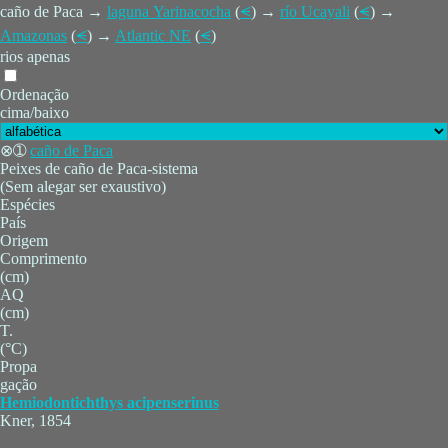
caño de Paca →
laguna Yarinacocha
(
⪪
) →
río Ucayali
(
⪪
) →
Amazonas
(
⪪
) →
Atlantic NE
(
⪪
)
rios apenas
Ordenação
cima/baixo
⊗➀
caño de Paca
Peixes de caño de Paca-sistema
(Sem alegar ser exaustivo)
Espécies
País
Origem
Comprimento
(cm)
AQ
(cm)
T.
(°C)
Propa
gação
Hemiodontichthys acipenserinus
Kner, 1854