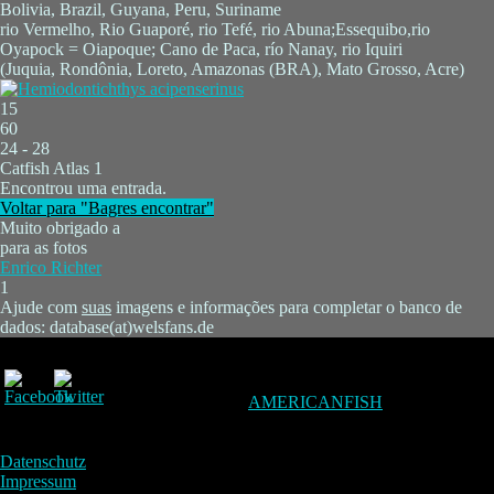
Bolivia, Brazil, Guyana, Peru, Suriname
rio Vermelho, Rio Guaporé, rio Tefé, rio Abuna;Essequibo,rio
Oyapock = Oiapoque; Cano de Paca, río Nanay, rio Iquiri
(Juquia, Rondônia, Loreto, Amazonas (BRA), Mato Grosso, Acre)
15
60
24 - 28
Catfish Atlas 1
Encontrou uma entrada.
Voltar para "Bagres encontrar"
Muito obrigado a
para as fotos
Enrico Richter
1
Ajude com
suas
imagens e informações para completar o banco de
dados: database(at)welsfans.de
AMERICANFISH
Datenschutz
Impressum