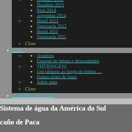
Brasilien 2015
Peru 2014
Argentina 2014
Brasil 2013
Venezuela 2012
Brasil 2011
Venezuela 2011
Close
L-KO
Aquários
Estoque de peixes e descendentes
THÜRINGEN!
Um pântano ao longo do tempo …
Outras séries de fotos
Sobre mim
Close
POSTE INDICADOR
Sistema de água da América do Sul
caño de Paca