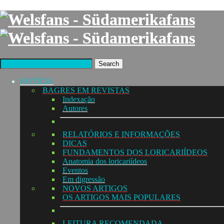
Search
NOTÍCIA
BAGRES EM REVISTAS
Indexação
Autores
RELATÓRIOS E INFORMAÇÕES
DICAS
FUNDAMENTOS DOS LORICARIÍDEOS
Anatomia dos loricariídeos
Eventos
Em digressão
NOVOS ARTIGOS
OS ARTIGOS MAIS POPULARES
LEITURA RECOMENDADA