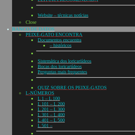
Website – técnicas notícias
Close
BANCO DE DATOS
PEIXE-GATO ENCONTRA
Documentos encuentra
– históricos
Sistemática dos loricariídeos
Bocas dos loricariídeos
Perguntas mais frequentes
QUIZ SOBRE OS PEIXE-GATOS
L-NÚMEROS
L 1 – L 100
L 101 – L 200
L 201 – L 300
L 301 – L 400
L 401 – L 500
L 501 –