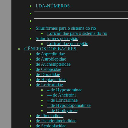
LDA-NÚMEROS
Siluriformes para o sistema do rio
Loricariidae para o sistema do rio
Suluriformes por região
Loricariidae por região
GÊNEROS DOS BAGRES
de Aspredinidae
de Astroblepidae
de Auchenipteridae
de Cetopsidae
de Doradidae
de Heptapteridae
de Loricariidae
– de Hypostominae
— de Ancistrini
– de Loricariinae
– de Hypoptopomatinae
– de Otothyrinae
de Pimelodidae
de Pseudopimelodidae
de Scoloplacidae