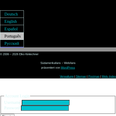
Deutsch
English
Español
Português
Русский
© 2006 – 2026 Elko Kinlechner
Südamerikafans – Welsfans
präsentiert von
WordPress
Verwaltung
|
Sitemap
|
Postmap
|
Wels-Index
Sign in to your account
Account Login
Username
Password