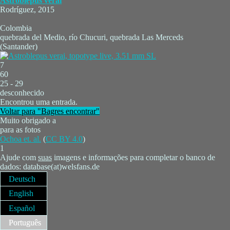
Astroblepus verai
Rodríguez, 2015
Colombia
quebrada del Medio, río Chucuri, quebrada Las Merceds
(Santander)
7
60
25 - 29
desconhecido
Encontrou uma entrada.
Voltar para "Bagres encontrar"
Muito obrigado a
para as fotos
Ochoa et. al.
(
CC BY 4.0
)
1
Ajude com
suas
imagens e informações para completar o banco de
dados: database(at)welsfans.de
Deutsch
English
Español
Português