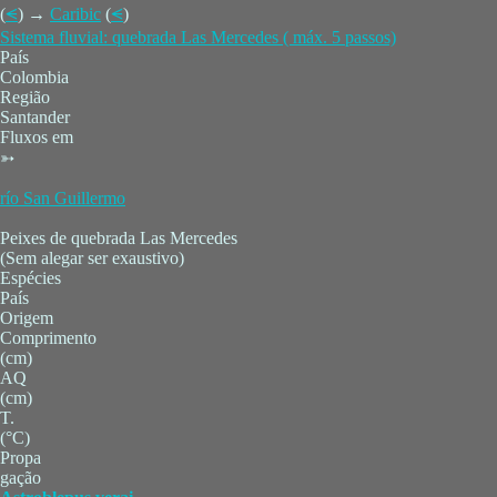
(
⪪
) →
Caribic
(
⪪
)
Sistema fluvial: quebrada Las Mercedes ( máx. 5 passos)
País
Colombia
Região
Santander
Fluxos em
➳
río San Guillermo
Peixes de quebrada Las Mercedes
(Sem alegar ser exaustivo)
Espécies
País
Origem
Comprimento
(cm)
AQ
(cm)
T.
(°C)
Propa
gação