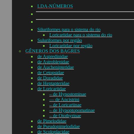
LDA-NÚMEROS
Siluriformes para o sistema do rio
Loricariidae para o sistema do rio
Suluriformes por região
Loricariidae por região
GÊNEROS DOS BAGRES
de Aspredinidae
de Astroblepidae
de Auchenipteridae
de Cetopsidae
de Doradidae
de Heptapteridae
de Loricariidae
– de Hypostominae
— de Ancistrini
– de Loricariinae
– de Hypoptopomatinae
– de Otothyrinae
de Pimelodidae
de Pseudopimelodidae
de Scoloplacidae