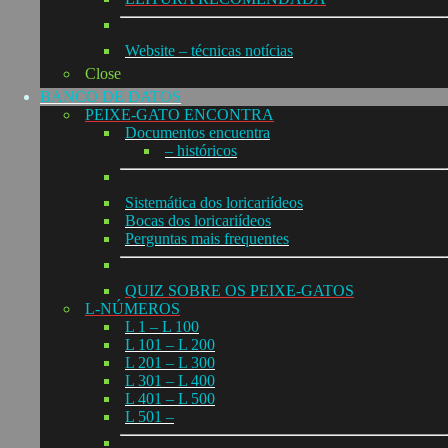
Website – técnicas notícias
Close
BANCO DE DATOS
PEIXE-GATO ENCONTRA
Documentos encuentra
– históricos
Sistemática dos loricariídeos
Bocas dos loricariídeos
Perguntas mais frequentes
QUIZ SOBRE OS PEIXE-GATOS
L-NÚMEROS
L 1 – L 100
L 101 – L 200
L 201 – L 300
L 301 – L 400
L 401 – L 500
L 501 –