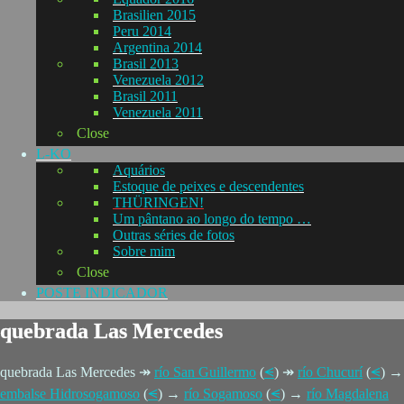
Brasilien 2015
Peru 2014
Argentina 2014
Brasil 2013
Venezuela 2012
Brasil 2011
Venezuela 2011
Close
L-KO
Aquários
Estoque de peixes e descendentes
THÜRINGEN!
Um pântano ao longo do tempo …
Outras séries de fotos
Sobre mim
Close
POSTE INDICADOR
quebrada Las Mercedes
quebrada Las Mercedes ↠
río San Guillermo
(
⪪
) ↠
río Chucurí
(
⪪
) →
embalse Hidrosogamoso
(
⪪
) →
río Sogamoso
(
⪪
) →
río Magdalena