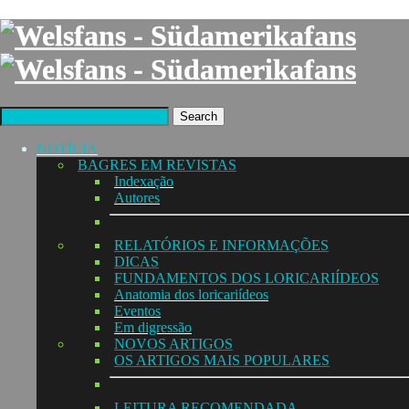
Search
NOTÍCIA
BAGRES EM REVISTAS
Indexação
Autores
RELATÓRIOS E INFORMAÇÕES
DICAS
FUNDAMENTOS DOS LORICARIÍDEOS
Anatomia dos loricariídeos
Eventos
Em digressão
NOVOS ARTIGOS
OS ARTIGOS MAIS POPULARES
LEITURA RECOMENDADA