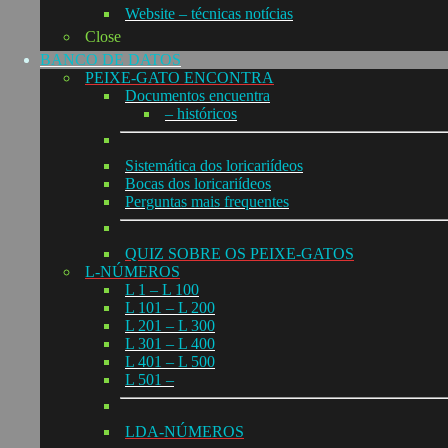
Website – técnicas notícias
Close
BANCO DE DATOS
PEIXE-GATO ENCONTRA
Documentos encuentra
– históricos
Sistemática dos loricariídeos
Bocas dos loricariídeos
Perguntas mais frequentes
QUIZ SOBRE OS PEIXE-GATOS
L-NÚMEROS
L 1 – L 100
L 101 – L 200
L 201 – L 300
L 301 – L 400
L 401 – L 500
L 501 –
LDA-NÚMEROS