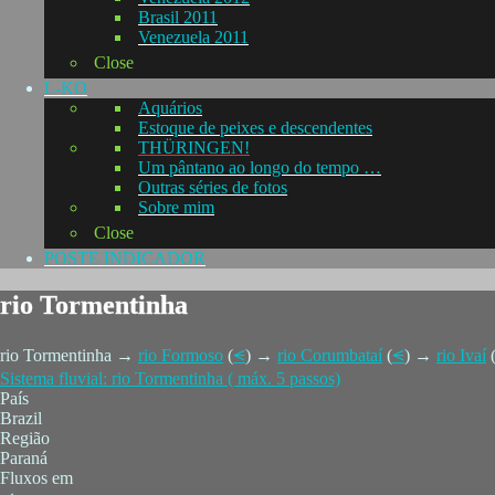
Brasil 2011
Venezuela 2011
Close
L-KO
Aquários
Estoque de peixes e descendentes
THÜRINGEN!
Um pântano ao longo do tempo …
Outras séries de fotos
Sobre mim
Close
POSTE INDICADOR
rio Tormentinha
rio Tormentinha →
rio Formoso
(
⪪
) →
rio Corumbataí
(
⪪
) →
rio Ivaí
Sistema fluvial: rio Tormentinha ( máx. 5 passos)
País
Brazil
Região
Paraná
Fluxos em