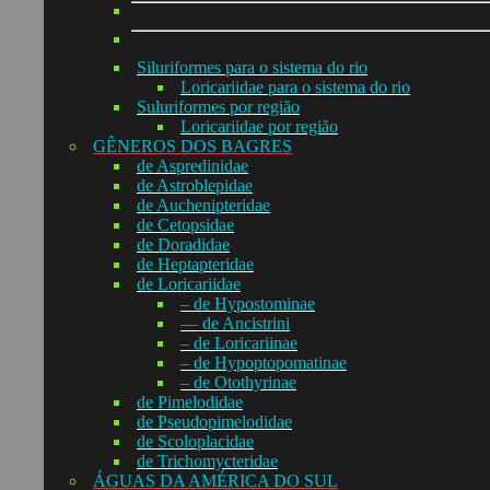
Siluriformes para o sistema do rio
Loricariidae para o sistema do rio
Suluriformes por região
Loricariidae por região
GÊNEROS DOS BAGRES
de Aspredinidae
de Astroblepidae
de Auchenipteridae
de Cetopsidae
de Doradidae
de Heptapteridae
de Loricariidae
– de Hypostominae
— de Ancistrini
– de Loricariinae
– de Hypoptopomatinae
– de Otothyrinae
de Pimelodidae
de Pseudopimelodidae
de Scoloplacidae
de Trichomycteridae
ÁGUAS DA AMÉRICA DO SUL