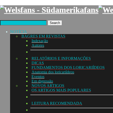
Search
NOTÍCIA
BAGRES EM REVISTAS
Indexação
Autores
RELATÓRIOS E INFORMAÇÕES
DICAS
FUNDAMENTOS DOS LORICARIÍDEOS
Anatomia dos loricariídeos
Eventos
Em digressão
NOVOS ARTIGOS
OS ARTIGOS MAIS POPULARES
LEITURA RECOMENDADA