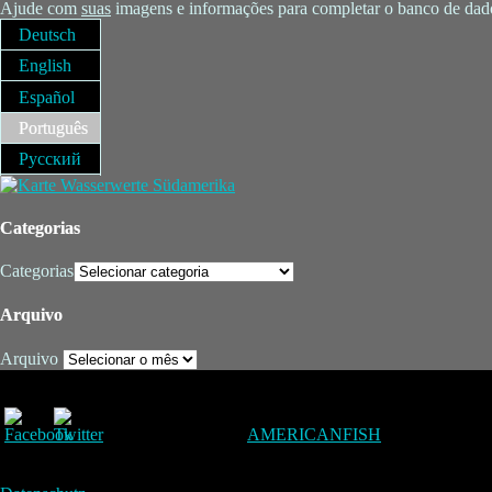
Ajude com
suas
imagens e informações para completar o banco de dado
Deutsch
English
Español
Português
Русский
Categorias
Categorias
Arquivo
Arquivo
AMERICANFISH