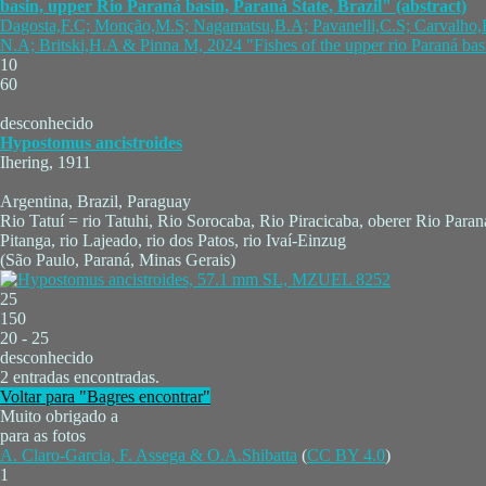
basin, upper Rio Paraná basin, Paraná State, Brazil" (abstract)
Dagosta,F.C; Monção,M.S; Nagamatsu,B.A; Pavanelli,C.S; Carvalho,F.
N.A; Britski,H.A & Pinna M, 2024 "Fishes of the upper rio Paraná basi
10
60
desconhecido
Hypostomus ancistroides
Ihering, 1911
Argentina, Brazil, Paraguay
Rio Tatuí = rio Tatuhi, Rio Sorocaba, Rio Piracicaba, oberer Rio Paraná
Pitanga, rio Lajeado, rio dos Patos, rio Ivaí-Einzug
(São Paulo, Paraná, Minas Gerais)
25
150
20 - 25
desconhecido
2 entradas encontradas.
Voltar para "Bagres encontrar"
Muito obrigado a
para as fotos
A. Claro-Garcia, F. Assega & O.A.Shibatta
(
CC BY 4.0
)
1