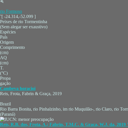
≼
rio Formoso
˜[ -24.314,-52.099 ]
Peixes de rio Tormentinha
(Sem alegar ser exaustivo)
Espécies
País
Origem
Comprimento
(cm)
AQ
(cm)
T.
(°C)
Propa
gação
Cambeva horacioi
Reis, Frota, Fabrin & Graça, 2019
Brazil
Rio Barra Bonita, rio Pinhalzinho, im rio Muquilão-, rio Claro, rio To
(Paraná)
Reis, R.B. dos, Frota, A.; Fabrin, T.M.C. & Graça, W.J. da, 2019