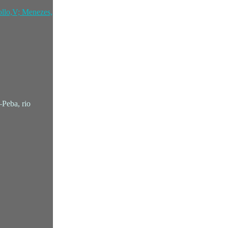
ollo,V; Menezes,
–Peba, rio