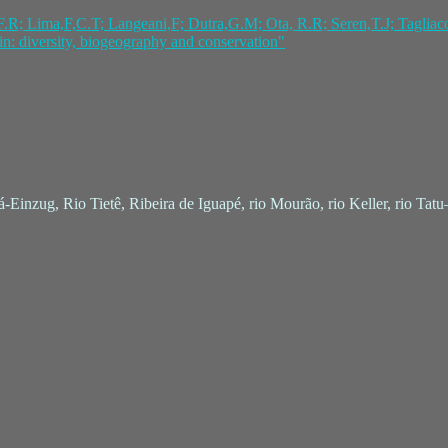
R; Lima,F,C.T; Langeani,F; Dutra,G.M; Ota, R.R; Seren,T.J; Tagliac
n: diversity, biogeography and conservation"
-Einzug, Rio Tietê, Ribeira de Iguapé, rio Mourão, rio Keller, rio Tatu