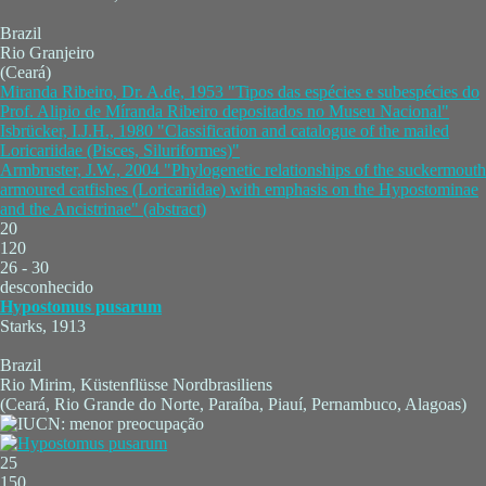
Brazil
Rio Granjeiro
(Ceará)
Miranda Ribeiro, Dr. A.de, 1953 "Tipos das espécies e subespécies do
Prof. Alipio de Míranda Ribeiro depositados no Museu Nacional"
Isbrücker, I.J.H., 1980 "Classification and catalogue of the mailed
Loricariidae (Pisces, Siluriformes)"
Armbruster, J.W., 2004 "Phylogenetic relationships of the suckermouth
armoured catfishes (Loricariidae) with emphasis on the Hypostominae
and the Ancistrinae" (abstract)
20
120
26 - 30
desconhecido
Hypostomus pusarum
Starks, 1913
Brazil
Rio Mirim, Küstenflüsse Nordbrasiliens
(Ceará, Rio Grande do Norte, Paraíba, Piauí, Pernambuco, Alagoas)
25
150