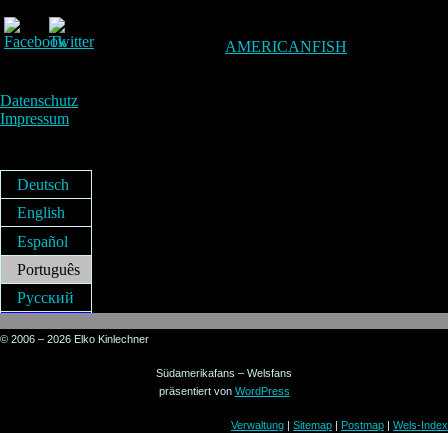
AMERICANFISH
Datenschutz
Impressum
Deutsch
English
Español
Português
Русский
© 2006 – 2026 Elko Kinlechner
Südamerikafans – Welsfans
präsentiert von
WordPress
Verwaltung
|
Sitemap
|
Postmap
|
Wels-Index