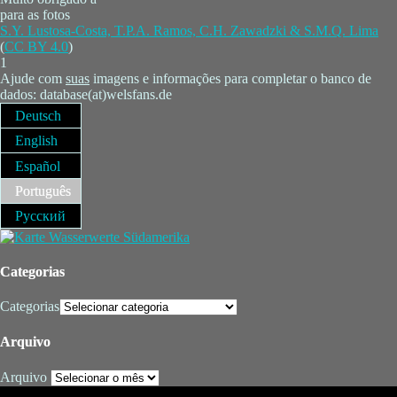
para as fotos
S.Y. Lustosa-Costa, T.P.A. Ramos, C.H. Zawadzki & S.M.Q. Lima
(
CC BY 4.0
)
1
Ajude com
suas
imagens e informações para completar o banco de
dados: database(at)welsfans.de
Deutsch
English
Español
Português
Русский
Categorias
Categorias
Arquivo
Arquivo