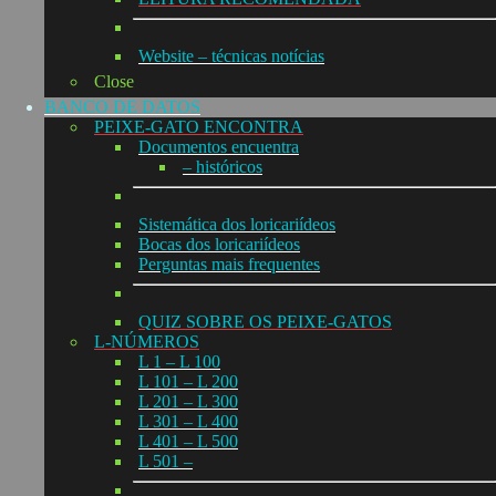
Website – técnicas notícias
Close
BANCO DE DATOS
PEIXE-GATO ENCONTRA
Documentos encuentra
– históricos
Sistemática dos loricariídeos
Bocas dos loricariídeos
Perguntas mais frequentes
QUIZ SOBRE OS PEIXE-GATOS
L-NÚMEROS
L 1 – L 100
L 101 – L 200
L 201 – L 300
L 301 – L 400
L 401 – L 500
L 501 –