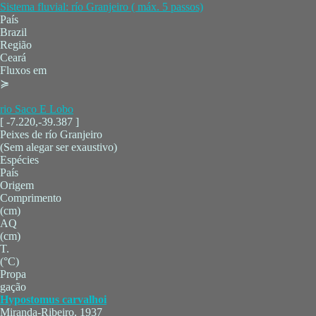
Sistema fluvial: río Granjeiro ( máx. 5 passos)
País
Brazil
Região
Ceará
Fluxos em
≽
rio Saco E Lobo
[ -7.220,-39.387 ]
Peixes de río Granjeiro
(Sem alegar ser exaustivo)
Espécies
País
Origem
Comprimento
(cm)
AQ
(cm)
T.
(°C)
Propa
gação
Hypostomus carvalhoi
Miranda-Ribeiro, 1937