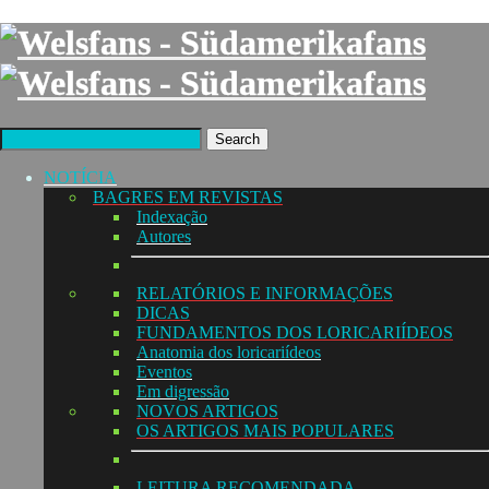
Search
NOTÍCIA
BAGRES EM REVISTAS
Indexação
Autores
RELATÓRIOS E INFORMAÇÕES
DICAS
FUNDAMENTOS DOS LORICARIÍDEOS
Anatomia dos loricariídeos
Eventos
Em digressão
NOVOS ARTIGOS
OS ARTIGOS MAIS POPULARES
LEITURA RECOMENDADA