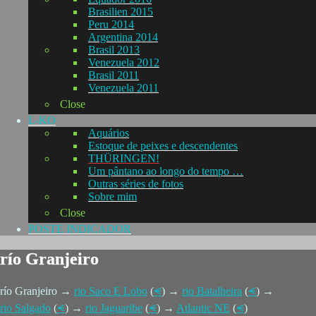
Brasilien 2015
Peru 2014
Argentina 2014
Brasil 2013
Venezuela 2012
Brasil 2011
Venezuela 2011
Close
L-KO
Aquários
Estoque de peixes e descendentes
THÜRINGEN!
Um pântano ao longo do tempo …
Outras séries de fotos
Sobre mim
Close
POSTE INDICADOR
río Granjeiro
río Granjeiro →
rio Saco E Lobo
(
⪪
) →
rio Batalheira
(
⪪
) →
rio Salgado
(
⪪
) →
rio Jaguaribe
(
⪪
) →
Atlantic NE
(
⪪
)