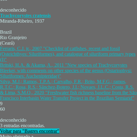
desconhecido
Trachycorystes cratensis
Miranda-Ribeiro, 1937
Brazil
Rio Granjeiro
(Ceará)
Ferraris, C.J. jr., 2007 "Checklist of catfishes, recent and fossil
(Osteichthyes: Siluriformes), and catalogue of siluriform primary types
(I)"
Britski, H.A. & Akama, A., 2011 "New species of Trachycorystes
Bleeker, with comments on other species of the genus (Ostariophysi:
Siluriformes: Auchenipteridae)"
Silva, M.J.; Ramos, T.P.A.; Carvalho, F.R.; Brito, M.F.G.; ramos,
R.T.C.; Rosa, R.S.; Sánchez-Botero, J.I.; Novaes, J.L.C.; Costa, R.S.
& Lima, S.M.Q., 2020 "Freshwater fish richness baseline from the São
Francisco Interbasin Water Transfer Project in the Brazilian Semiarid"
9
60
desconhecido
3 entradas encontradas.
Voltar para "Bagres encontrar"
Muito obrigado a