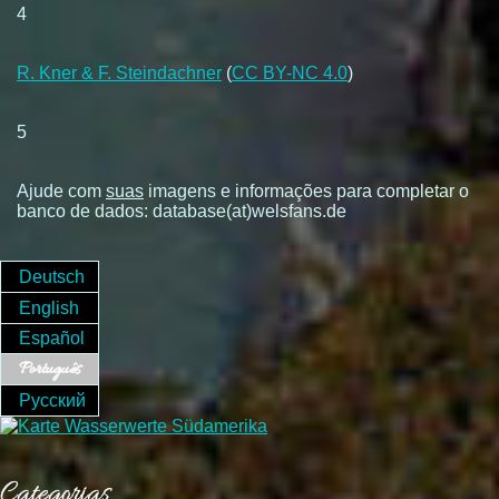
4
R. Kner & F. Steindachner
(
CC BY-NC 4.0
)
5
Ajude com
suas
imagens e informações para completar o
banco de dados: database(at)welsfans.de
Deutsch
English
Español
Português
Русский
Categorias