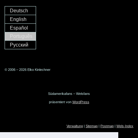
Deutsch
English
Español
Português
Русский
© 2006 – 2026 Elko Kinlechner
Südamerikafans – Welsfans
präsentiert von
WordPress
Verwaltung
|
Sitemap
|
Postmap
|
Wels-Index