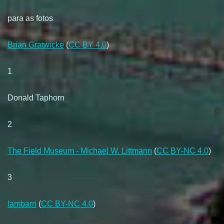
para as fotos
Brian Gratwicke
(
CC BY 4.0
)
1
Donald Taphorn
2
The Field Museum - Michael W. Littmann
(
CC BY-NC 4.0
)
3
lambarri
(
CC BY-NC 4.0
)