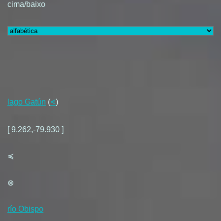
cima/baixo
lago Gatún
(
⪪
)
[ 9.262,-79.930 ]
≼
⊗
río Obispo