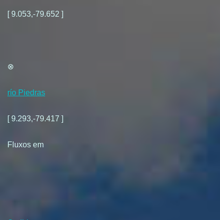
[ 9.053,-79.652 ]
⊗
río Piedras
[ 9.293,-79.417 ]
Fluxos em