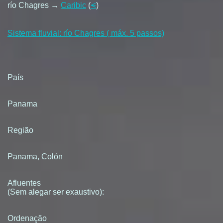
río Chagres →
Caribic
(
⪪
)
Sistema fluvial: río Chagres ( máx. 5 passos)
País
Panama
Região
Panama, Colón
Afluentes
(Sem alegar ser exaustivo):
Ordenação