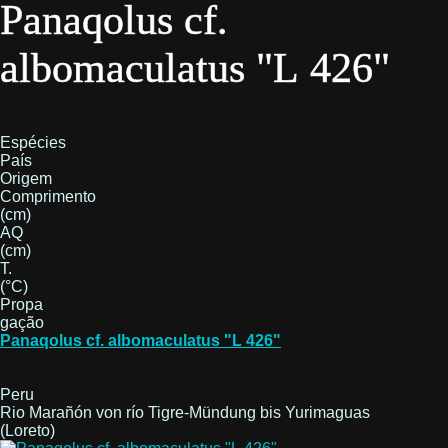
Panaqolus cf.
albomaculatus "L 426"
Espécies
País
Origem
Comprimento
(cm)
AQ
(cm)
T.
(°C)
Propa
gação
Panaqolus cf. albomaculatus "L 426"
Peru
Rio Marañón von río Tigre-Mündung bis Yurimaguas
(Loreto)