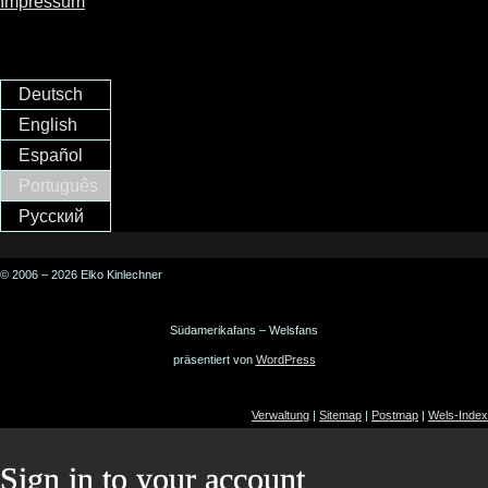
Impressum
Deutsch
English
Español
Português
Русский
© 2006 – 2026 Elko Kinlechner
Südamerikafans – Welsfans
präsentiert von
WordPress
Verwaltung
|
Sitemap
|
Postmap
|
Wels-Index
Sign in to your account