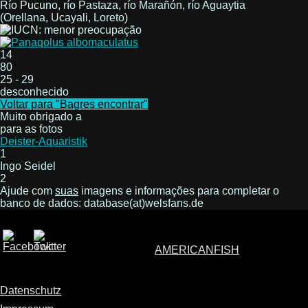
Río Pucuno, río Pastaza, río Marañón, río Aguaytia
(Orellana, Ucayali, Loreto)
14
80
25 - 29
desconhecido
Voltar para "Bagres encontrar"
Muito obrigado a
para as fotos
Deister-Aquaristik
1
Ingo Seidel
2
Ajude com
suas
imagens e informações para completar o
banco de dados: database(at)welsfans.de
AMERICANFISH
Datenschutz