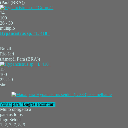
(Pará (BRA))
14
100
26 - 30
múltiplo
Hypancistrus sp. "L 410"
Brazil
Rio Jari
(Amapá, Pará (BRA))
15
100
25 - 29
sim
Voltar para "Bagres encontrar"
Muito obrigado a
para as fotos
Ingo Seidel
1, 2, 3, 7, 8, 9