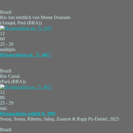
Brazil
Rio Jari nördlich von Monte Dourado
(Amapá, Pará (BRA))
12
60
25 - 29
múltiplo
Hypancistrus sp. "L 401"
Brazil
Rio Curuá
(Pará (BRA))
12
80
25 - 29
sim
Hypancistrus seideli (L 399)
Sousa, Sousa, Ribeiro, Sabaj, Zuanon & Rapp Py-Daniel, 2025
Brazil