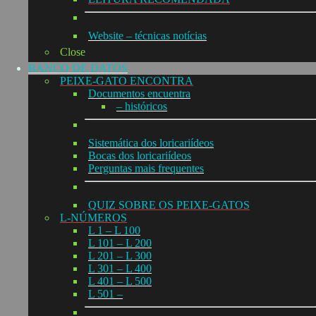
Website – técnicas notícias
Close
BANCO DE DATOS
PEIXE-GATO ENCONTRA
Documentos encuentra
– históricos
Sistemática dos loricariídeos
Bocas dos loricariídeos
Perguntas mais frequentes
QUIZ SOBRE OS PEIXE-GATOS
L-NÚMEROS
L 1 – L 100
L 101 – L 200
L 201 – L 300
L 301 – L 400
L 401 – L 500
L 501 –