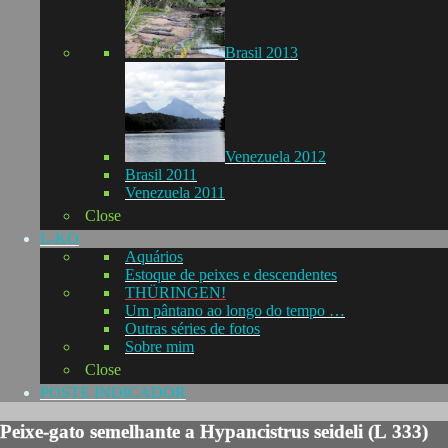
Brasil 2013
Venezuela 2012
Brasil 2011
Venezuela 2011
Close
L-KO
Aquários
Estoque de peixes e descendentes
THÜRINGEN!
Um pântano ao longo do tempo …
Outras séries de fotos
Sobre mim
Close
POSTE INDICADOR
Peixe-gato semelhante a Hypancistrus seideli (L 333)