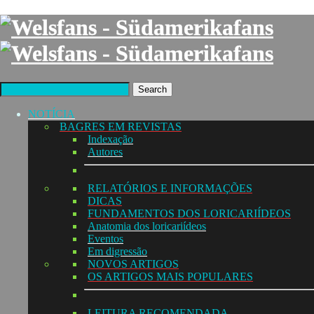
Search
NOTÍCIA
BAGRES EM REVISTAS
Indexação
Autores
RELATÓRIOS E INFORMAÇÕES
DICAS
FUNDAMENTOS DOS LORICARIÍDEOS
Anatomia dos loricariídeos
Eventos
Em digressão
NOVOS ARTIGOS
OS ARTIGOS MAIS POPULARES
LEITURA RECOMENDADA