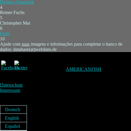
Deister-Aquaristik
4
Reiner Fuchs
5
Christopher Mai
6
Chris
10
Ajude com
suas
imagens e informações para completar o banco de
dados: database(at)welsfans.de
AMERICANFISH
Datenschutz
Impressum
Deutsch
English
Español