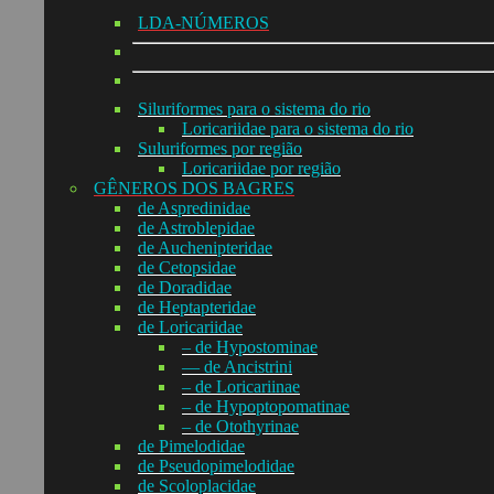
LDA-NÚMEROS
Siluriformes para o sistema do rio
Loricariidae para o sistema do rio
Suluriformes por região
Loricariidae por região
GÊNEROS DOS BAGRES
de Aspredinidae
de Astroblepidae
de Auchenipteridae
de Cetopsidae
de Doradidae
de Heptapteridae
de Loricariidae
– de Hypostominae
— de Ancistrini
– de Loricariinae
– de Hypoptopomatinae
– de Otothyrinae
de Pimelodidae
de Pseudopimelodidae
de Scoloplacidae