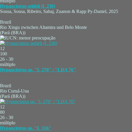
múltiplo
Hypancistrus seideli (L 236)
Sousa, Sousa, Ribeiro, Sabaj, Zuanon & Rapp Py-Daniel, 2025
Brazil
Rio Xingu zwischen Altamira und Belo Monte
(Pará (BRA))
12
100
26 - 30
múltiplo
Hypancistrus sp. "L 270" / "LDA 76"
Brazil
Rio Curuá-Una
(Pará (BRA))
12
80
26 - 30
múltiplo
Hypancistrus sp. "L 316"